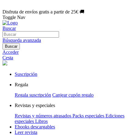
🌑 Especial Eclipse 2026:
National Geographic por solo
1€/mes
.
¡Únete hoy!
Disfruta de envíos gratis a partir de 25€ 🚚
Toggle Nav
Buscar
Búsqueda avanzada
Buscar
Acceder
Cesta
Suscripción
Regala
Regala suscripción
Canjear cupón regalo
Revistas y especiales
Revistas y números atrasados
Packs especiales
Ediciones
especiales
Libros
Ebooks descargables
Leer revista