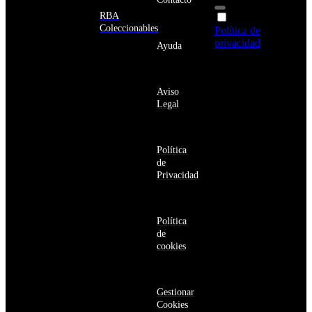
Albania
Alemania
RBA
Acepto la
Andorra
Coleccionables
Política de
Angola
privacidad
y
Ayuda
Anguila
deseo recibir
Antigua
información
y
sobre los
Barbuda
Aviso
productos y
Antártida
Legal
servicios de la
Arabia
Comunidad
Saudí
RBA
Argelia
Estás navegando
Argentina
Política
en un sitio web
Armenia
de
seguro
Aruba
Privacidad
Australia
Austria
Azerbaiyán
Política
Bahamas
de
Bangladés
cookies
Barbados
Baréin
Belice
Benín
Gestionar
Bermudas
Cookies