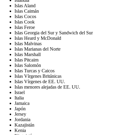
Islandia
Islas Aland
Islas Caimán
Islas Cocos
Islas Cook
Islas Feroe
Islas Georgia del Sur y Sandwich del Sur
Islas Heard y McDonald
Islas Malvinas
Islas Marianas del Norte
Islas Marshall
Islas Pitcairn
Islas Salomón
Islas Turcas y Caicos
Islas Vírgenes Británicas
Islas Vírgenes de EE. UU.
Islas menores alejadas de EE. UU.
Israel
Italia
Jamaica
Japón
Jersey
Jordania
Kazajistán
Kenia