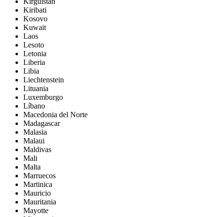
Kirguistán
Kiribati
Kosovo
Kuwait
Laos
Lesoto
Letonia
Liberia
Libia
Liechtenstein
Lituania
Luxemburgo
Líbano
Macedonia del Norte
Madagascar
Malasia
Malaui
Maldivas
Mali
Malta
Marruecos
Martinica
Mauricio
Mauritania
Mayotte