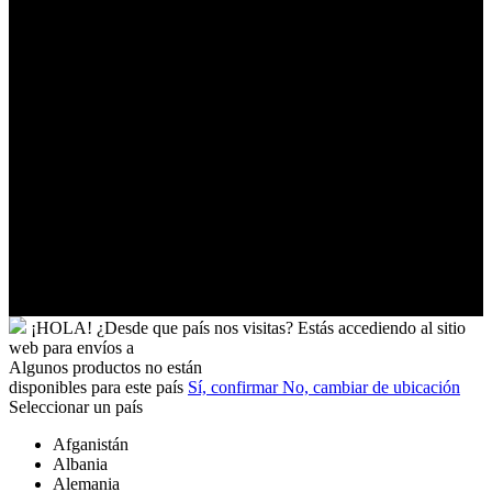
Turkmenistán
Turquía
Tuvalu
Túnez
Ucrania
Uganda
Uruguay
Uzbekistán
Vanuatu
Venezuela
Vietnam
Wallis
y
Futuna
Yibuti
¡HOLA!
¿Desde que país nos visitas?
Estás accediendo al sitio
web para
envíos a
Algunos productos no están
disponibles para este país
Sí, confirmar
No, cambiar de ubicación
Seleccionar un país
Afganistán
Albania
Alemania