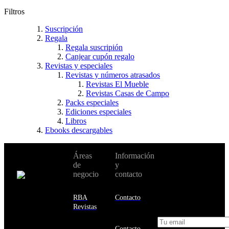
Filtros
Suscripción
Regala
Regala suscripión
Canjear cupón regalo
Revistas y especiales
Revistas y números atrasados
Revistas El Mueble
Revistas Casas de Campo
Packs especiales
Ediciones especiales
Libros
Ebooks descargables
No te pierdas
Áreas
Información
Cambiar de
todas nuestras
de
y
país:
novedades y
negocio
contacto
ofertas en tu
email y consigue
Estados
un 10% de
RBA
Contacto
Unidos
descuento en tu
Revistas
próxima compra
Afganistán
Contacto