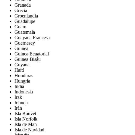
Granada
Grecia
Groenlandia
Guadalupe
Guam
Guatemala
Guayana Francesa
Guernesey
Guinea
Guinea Ecuatorial
Guinea-Bisáu
Guyana
Haití
Honduras
Hungría
India
Indonesia
Irak
Irlanda
Irán
Isla Bouvet
Isla Norfolk
Isla de Man
Isla de Navidad