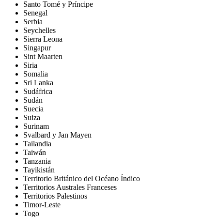
Santo Tomé y Príncipe
Senegal
Serbia
Seychelles
Sierra Leona
Singapur
Sint Maarten
Siria
Somalia
Sri Lanka
Sudáfrica
Sudán
Suecia
Suiza
Surinam
Svalbard y Jan Mayen
Tailandia
Taiwán
Tanzania
Tayikistán
Territorio Británico del Océano Índico
Territorios Australes Franceses
Territorios Palestinos
Timor-Leste
Togo