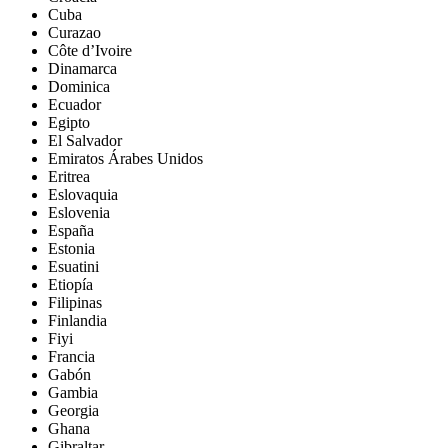
Cuba
Curazao
Côte d’Ivoire
Dinamarca
Dominica
Ecuador
Egipto
El Salvador
Emiratos Árabes Unidos
Eritrea
Eslovaquia
Eslovenia
España
Estonia
Esuatini
Etiopía
Filipinas
Finlandia
Fiyi
Francia
Gabón
Gambia
Georgia
Ghana
Gibraltar