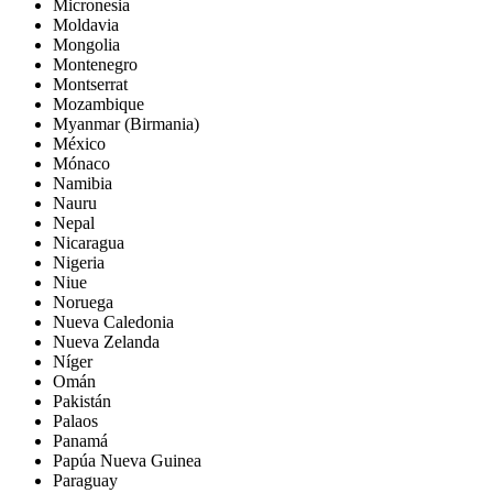
Micronesia
Moldavia
Mongolia
Montenegro
Montserrat
Mozambique
Myanmar (Birmania)
México
Mónaco
Namibia
Nauru
Nepal
Nicaragua
Nigeria
Niue
Noruega
Nueva Caledonia
Nueva Zelanda
Níger
Omán
Pakistán
Palaos
Panamá
Papúa Nueva Guinea
Paraguay