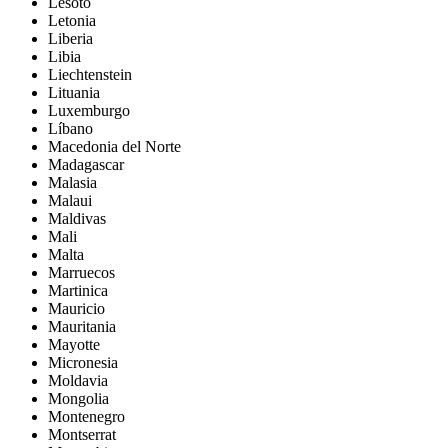
Lesoto
Letonia
Liberia
Libia
Liechtenstein
Lituania
Luxemburgo
Líbano
Macedonia del Norte
Madagascar
Malasia
Malaui
Maldivas
Mali
Malta
Marruecos
Martinica
Mauricio
Mauritania
Mayotte
Micronesia
Moldavia
Mongolia
Montenegro
Montserrat