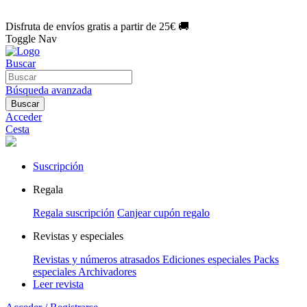
🌑 Especial Eclipse 2026:
National Geographic por solo
1€/mes
.
¡Únete hoy!
Disfruta de envíos gratis a partir de 25€ 🚚
Toggle Nav
Buscar
Búsqueda avanzada
Buscar
Acceder
Cesta
Suscripción
Regala
Regala suscripción
Canjear cupón regalo
Revistas y especiales
Revistas y números atrasados
Ediciones especiales
Packs
especiales
Archivadores
Leer revista