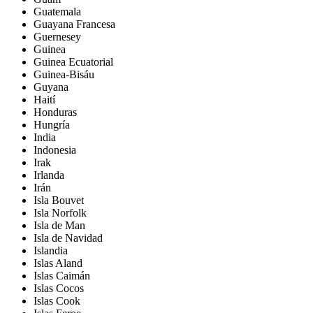
Guatemala
Guayana Francesa
Guernesey
Guinea
Guinea Ecuatorial
Guinea-Bisáu
Guyana
Haití
Honduras
Hungría
India
Indonesia
Irak
Irlanda
Irán
Isla Bouvet
Isla Norfolk
Isla de Man
Isla de Navidad
Islandia
Islas Aland
Islas Caimán
Islas Cocos
Islas Cook