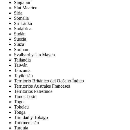
Singapur
Sint Maarten
Siria
Somalia
Sri Lanka
Sudáfrica
Sudán
Suecia
Suiza
Surinam
Svalbard y Jan Mayen
Tailandia
Taiwán
Tanzania
Tayikistán
Territorio Británico del Océano Índico
Territorios Australes Franceses
Territorios Palestinos
Timor-Leste
Togo
Tokelau
Tonga
Trinidad y Tobago
Turkmenistán
Turquía