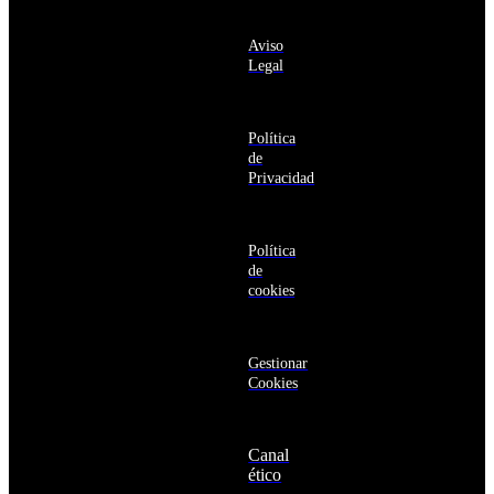
Antigua
información
y
sobre los
Barbuda
Aviso
productos y
Antártida
Legal
servicios de la
Arabia
Comunidad
Saudí
RBA
Argelia
Estás navegando
Argentina
Política
en un sitio web
Armenia
de
seguro
Aruba
Privacidad
Australia
Austria
Azerbaiyán
Política
Bahamas
de
Bangladés
cookies
Barbados
Baréin
Belice
Benín
Gestionar
Bermudas
Cookies
Bielorrusia
Bolivia
Bosnia
Canal
y
ético
Herzegovina