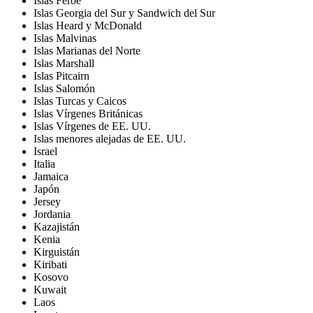
Islas Feroe
Islas Georgia del Sur y Sandwich del Sur
Islas Heard y McDonald
Islas Malvinas
Islas Marianas del Norte
Islas Marshall
Islas Pitcairn
Islas Salomón
Islas Turcas y Caicos
Islas Vírgenes Británicas
Islas Vírgenes de EE. UU.
Islas menores alejadas de EE. UU.
Israel
Italia
Jamaica
Japón
Jersey
Jordania
Kazajistán
Kenia
Kirguistán
Kiribati
Kosovo
Kuwait
Laos