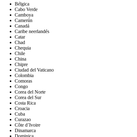
Bélgica
Cabo Verde
Camboya
Camerún
Canadá
Caribe neerlandés
Catar
Chad
Chequia
Chile
China
Chipre
Ciudad del Vaticano
Colombia
Comoras
Congo
Corea del Norte
Corea del Sur
Costa Rica
Croacia
Cuba
Curazao
Côte d’Ivoire
Dinamarca
Dominica