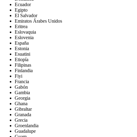
Ecuador
Egipto
El Salvador
Emiratos Árabes Unidos
Eritrea
Eslovaquia
Eslovenia
España
Estonia
Esuatini
Etiopía
Filipinas
Finlandia
Fiyi
Francia
Gabón
Gambia
Georgia
Ghana
Gibraltar
Granada
Grecia
Groenlandia
Guadalupe
Guam