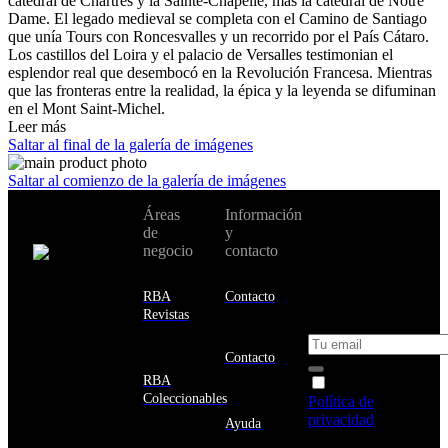
catedral de Chartres y la Sainte-Chapelle, más la catedral de Notre
Dame. El legado medieval se completa con el Camino de Santiago
que unía Tours con Roncesvalles y un recorrido por el País Cátaro.
Los castillos del Loira y el palacio de Versalles testimonian el
esplendor real que desembocó en la Revolución Francesa. Mientras
que las fronteras entre la realidad, la épica y la leyenda se difuminan
en el Mont Saint-Michel.
Leer más
Saltar al final de la galería de imágenes
Saltar al comienzo de la galería de imágenes
No te pierdas
Áreas
Información
Cambiar de
todas nuestras
de
y
país:
novedades y
negocio
contacto
ofertas en tu
email y consigue
Estados
un 10% de
RBA
Contacto
Unidos
descuento en tu
Revistas
próxima compra
Afganistán
Albania
Contacto
Alemania
RBA
Acepto la
Andorra
Coleccionables
Política de
Angola
privacidad
y
Ayuda
Anguila
deseo recibir