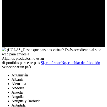
Uganda
Uruguay
Uzbekistán
Vanuatu
Venezuela
Vietnam
Wallis
y
Futuna
Yibuti
¡HOLA!
¿Desde que país nos visitas?
Estás accediendo al sitio
web para
envíos a
Algunos productos no están
disponibles para este país
Sí, confirmar
No, cambiar de ubicación
Seleccionar un país
Afganistán
Albania
Alemania
Andorra
Angola
Anguila
Antigua y Barbuda
Antártida