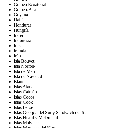
Guinea Ecuatorial
Guinea-Bisáu
Guyana
Haití
Honduras
Hungría
India
Indonesia
Irak
Irlanda
Irán
Isla Bouvet
Isla Norfolk
Isla de Man
Isla de Navidad
Islandia
Islas Aland
Islas Caimán
Islas Cocos
Islas Cook
Islas Feroe
Islas Georgia del Sur y Sandwich del Sur
Islas Heard y McDonald
Islas Malvinas
Islas Marianas del Norte