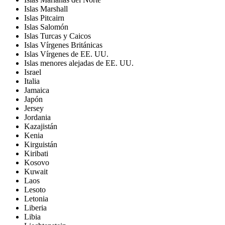
Islas Marshall
Islas Pitcairn
Islas Salomón
Islas Turcas y Caicos
Islas Vírgenes Británicas
Islas Vírgenes de EE. UU.
Islas menores alejadas de EE. UU.
Israel
Italia
Jamaica
Japón
Jersey
Jordania
Kazajistán
Kenia
Kirguistán
Kiribati
Kosovo
Kuwait
Laos
Lesoto
Letonia
Liberia
Libia