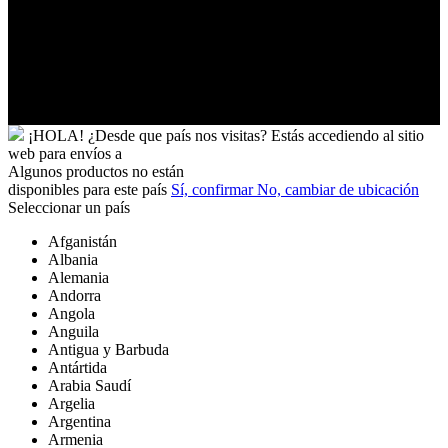
Venezuela
Vietnam
Wallis
y
Futuna
Yibuti
¡HOLA!
¿Desde que país nos visitas?
Estás accediendo al sitio
web para
envíos a
Algunos productos no están
disponibles para este país
Sí, confirmar
No, cambiar de ubicación
Seleccionar un país
Afganistán
Albania
Alemania
Andorra
Angola
Anguila
Antigua y Barbuda
Antártida
Arabia Saudí
Argelia
Argentina
Armenia