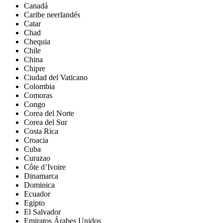
Canadá
Caribe neerlandés
Catar
Chad
Chequia
Chile
China
Chipre
Ciudad del Vaticano
Colombia
Comoras
Congo
Corea del Norte
Corea del Sur
Costa Rica
Croacia
Cuba
Curazao
Côte d’Ivoire
Dinamarca
Dominica
Ecuador
Egipto
El Salvador
Emiratos Árabes Unidos