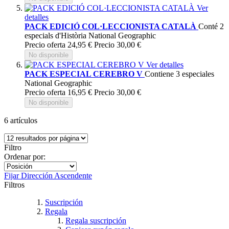
Ver
detalles
PACK EDICIÓ COL·LECCIONISTA CATALÀ
Conté 2
especials d'Història National Geographic
Precio oferta
24,95 €
Precio
30,00 €
No disponible
Ver detalles
PACK ESPECIAL CEREBRO V
Contiene 3 especiales
National Geographic
Precio oferta
16,95 €
Precio
30,00 €
No disponible
6
artículos
Filtro
Ordenar por:
Fijar Dirección Ascendente
Filtros
Suscripción
Regala
Regala suscripción