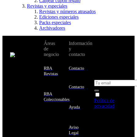
Canjear cupón regalo
Revistas y especiales
Revistas y números atrasados
Ediciones especiales
Packs especiales
Archivadores
No te pierdas
Áreas
Información
Cambiar de
todas nuestras
de
y
país:
novedades y
negocio
contacto
ofertas en tu
email y consigue
Estados
un 10% de
RBA
Contacto
Unidos
descuento en tu
Revistas
próxima compra
Afganistán
Albania
Contacto
Alemania
RBA
Acepto la
Andorra
Coleccionables
Política de
Angola
privacidad
y
Ayuda
Anguila
deseo recibir
Antigua
información
y
sobre los
Barbuda
Aviso
productos y
Antártida
Legal
servicios de la
Arabia