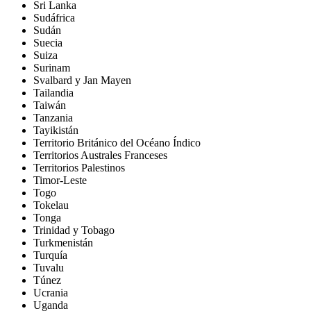
Sri Lanka
Sudáfrica
Sudán
Suecia
Suiza
Surinam
Svalbard y Jan Mayen
Tailandia
Taiwán
Tanzania
Tayikistán
Territorio Británico del Océano Índico
Territorios Australes Franceses
Territorios Palestinos
Timor-Leste
Togo
Tokelau
Tonga
Trinidad y Tobago
Turkmenistán
Turquía
Tuvalu
Túnez
Ucrania
Uganda