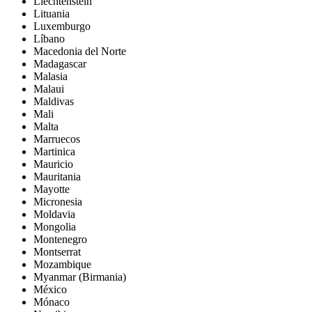
Liechtenstein
Lituania
Luxemburgo
Líbano
Macedonia del Norte
Madagascar
Malasia
Malaui
Maldivas
Mali
Malta
Marruecos
Martinica
Mauricio
Mauritania
Mayotte
Micronesia
Moldavia
Mongolia
Montenegro
Montserrat
Mozambique
Myanmar (Birmania)
México
Mónaco