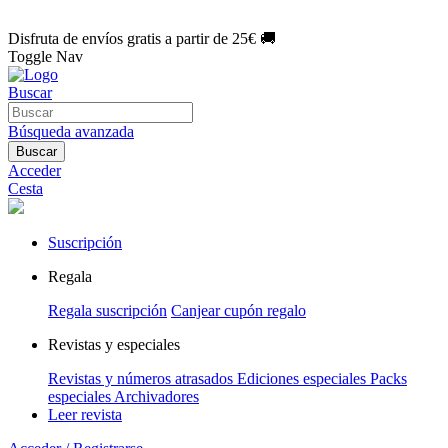
🌑 Especial Eclipse 2026:
National Geographic por solo
1€/mes
.
¡Únete hoy!
Disfruta de envíos gratis a partir de 25€ 🚚
Toggle Nav
Buscar
Búsqueda avanzada
Buscar
Acceder
Cesta
Suscripción
Regala
Regala suscripción
Canjear cupón regalo
Revistas y especiales
Revistas y números atrasados
Ediciones especiales
Packs
especiales
Archivadores
Leer revista