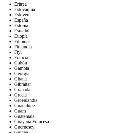
Eritrea
Eslovaquia
Eslovenia
España
Estonia
Esuatini
Etiopía
Filipinas
Finlandia
Fiyi
Francia
Gabón
Gambia
Georgia
Ghana
Gibraltar
Granada
Grecia
Groenlandia
Guadalupe
Guam
Guatemala
Guayana Francesa
Guernesey
Guinea