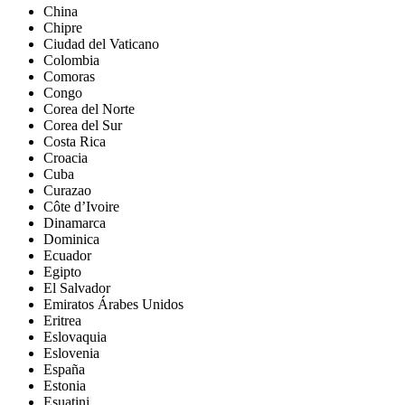
China
Chipre
Ciudad del Vaticano
Colombia
Comoras
Congo
Corea del Norte
Corea del Sur
Costa Rica
Croacia
Cuba
Curazao
Côte d’Ivoire
Dinamarca
Dominica
Ecuador
Egipto
El Salvador
Emiratos Árabes Unidos
Eritrea
Eslovaquia
Eslovenia
España
Estonia
Esuatini