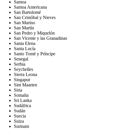
Samoa
Samoa Americana
San Bartolomé
San Cristóbal y Nieves
San Marino
San Martín
San Pedro y Miquelón
San Vicente y las Granadinas
Santa Elena
Santa Lucía
Santo Tomé y Príncipe
Senegal
Serbia
Seychelles
Sierra Leona
Singapur
Sint Maarten
Siria
Somalia
Sri Lanka
Sudáfrica
Sudán
Suecia
Suiza
Surinam