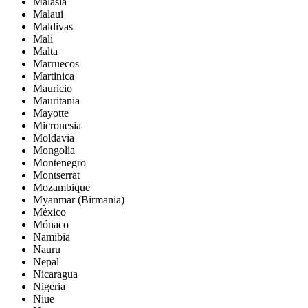
Malasia
Malaui
Maldivas
Mali
Malta
Marruecos
Martinica
Mauricio
Mauritania
Mayotte
Micronesia
Moldavia
Mongolia
Montenegro
Montserrat
Mozambique
Myanmar (Birmania)
México
Mónaco
Namibia
Nauru
Nepal
Nicaragua
Nigeria
Niue