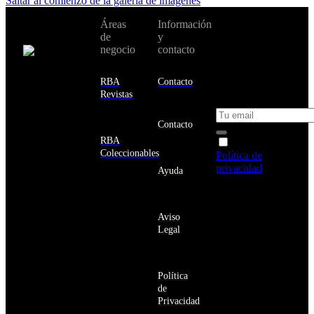
Saltar al comienzo de la galería de imágenes
No te pierdas
Áreas
Información
Cambiar de
todas nuestras
de
y
país:
novedades y
negocio
contacto
ofertas en tu
email y consigue
Estados
un 10% de
RBA
Contacto
Unidos
descuento en tu
Revistas
próxima compra
Afganistán
Albania
Contacto
Alemania
RBA
Acepto la
Andorra
Coleccionables
Política de
Angola
privacidad
y
Ayuda
Anguila
deseo recibir
Antigua
información
y
sobre los
Barbuda
Aviso
productos y
Antártida
Legal
servicios de la
Arabia
Comunidad
Saudí
RBA
Argelia
Estás navegando
Argentina
Política
en un sitio web
Armenia
de
seguro
Aruba
Privacidad