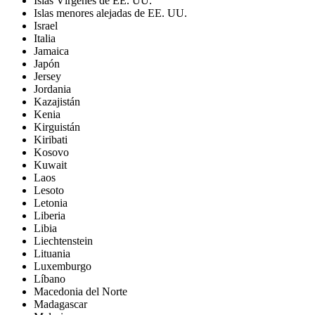
Islas Vírgenes de EE. UU.
Islas menores alejadas de EE. UU.
Israel
Italia
Jamaica
Japón
Jersey
Jordania
Kazajistán
Kenia
Kirguistán
Kiribati
Kosovo
Kuwait
Laos
Lesoto
Letonia
Liberia
Libia
Liechtenstein
Lituania
Luxemburgo
Líbano
Macedonia del Norte
Madagascar