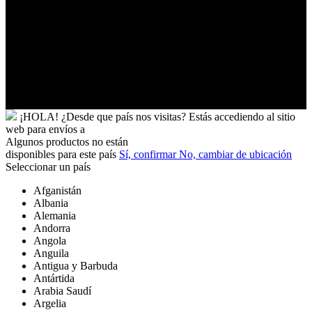
Uzbekistán
Vanuatu
Venezuela
Vietnam
Wallis
y
Futuna
Yibuti
¡HOLA!
¿Desde que país nos visitas?
Estás accediendo al sitio
web para
envíos a
Algunos productos no están
disponibles para este país
Sí, confirmar
No, cambiar de ubicación
Seleccionar un país
Afganistán
Albania
Alemania
Andorra
Angola
Anguila
Antigua y Barbuda
Antártida
Arabia Saudí
Argelia