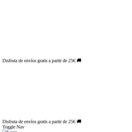
El Jueves con
-60%
¡Márcate el gol de la risa!
Aprovecha hoy
🎉
PACK ATLAS HISTÓRICO
| 👉
Consíguelo hoy al mejor precio
👈
🎁 Suscríbete a tu revista favorita y llévate un
REGALO
EXCLUSIVO
.
¡Aprovecha ya!
⏳¡ÚLTIMO DÍA!
Labores por solo
1€/mes
¡Empieza tu próxima
creación ahora!
🔥¡ÚLTIMO DÍA!
Patrones por solo
1€/mes
¡No te quedes sin tus
patrones favoritos!
Disfruta de envíos gratis a partir de 25€ 🚚
El Jueves con
-60%
¡Márcate el gol de la risa!
Aprovecha hoy
🎉
PACK ATLAS HISTÓRICO
| 👉
Consíguelo hoy al mejor precio
👈
🎁 Suscríbete a tu revista favorita y llévate un
REGALO
EXCLUSIVO
.
¡Aprovecha ya!
⏳¡ÚLTIMO DÍA!
Labores por solo
1€/mes
¡Empieza tu próxima
creación ahora!
🔥¡ÚLTIMO DÍA!
Patrones por solo
1€/mes
¡No te quedes sin tus
patrones favoritos!
Disfruta de envíos gratis a partir de 25€ 🚚
Toggle Nav