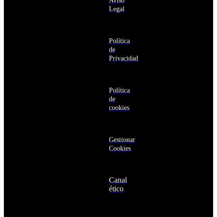
Aviso
productos y
Antártida
Legal
servicios de la
Arabia
Comunidad
Saudí
RBA
Argelia
Estás navegando
Argentina
Política
en un sitio web
Armenia
de
seguro
Aruba
Privacidad
Australia
Austria
Azerbaiyán
Política
Bahamas
de
Bangladés
cookies
Barbados
Baréin
Belice
Benín
Gestionar
Bermudas
Cookies
Bielorrusia
Bolivia
Bosnia
Canal
y
ético
Herzegovina
Botsuana
Brasil
Brunéi