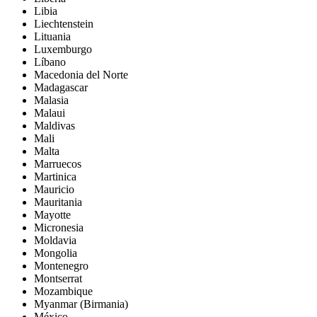
Libia
Liechtenstein
Lituania
Luxemburgo
Líbano
Macedonia del Norte
Madagascar
Malasia
Malaui
Maldivas
Mali
Malta
Marruecos
Martinica
Mauricio
Mauritania
Mayotte
Micronesia
Moldavia
Mongolia
Montenegro
Montserrat
Mozambique
Myanmar (Birmania)
México