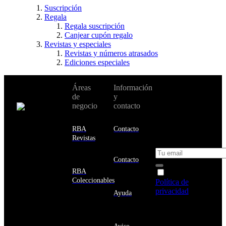
Suscripción
Regala
Regala suscripción
Canjear cupón regalo
Revistas y especiales
Revistas y números atrasados
Ediciones especiales
No te pierdas
Áreas
Información
Cambiar de
todas nuestras
de
y
país:
novedades y
negocio
contacto
ofertas en tu
email y consigue
Estados
un 10% de
RBA
Contacto
Unidos
descuento en tu
Revistas
próxima compra
Afganistán
Albania
Contacto
Alemania
RBA
Acepto la
Andorra
Coleccionables
Política de
Angola
privacidad
y
Ayuda
Anguila
deseo recibir
Antigua
información
y
sobre los
Barbuda