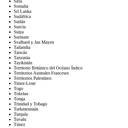
Siria
Somalia
Sri Lanka
Sudáfrica
Sudán
Suecia
Suiza
Surinam
Svalbard y Jan Mayen
Tailandia
Taiwán
Tanzania
Tayikistán
Territorio Británico del Océano Índico
Territorios Australes Franceses
Territorios Palestinos
Timor-Leste
Togo
Tokelau
Tonga
Trinidad y Tobago
Turkmenistán
Turquía
Tuvalu
Túnez