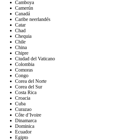
Camboya
Camerún
Canadá
Caribe neerlandés
Catar
Chad
Chequia
Chile
China
Chipre
Ciudad del Vaticano
Colombia
Comoras
Congo
Corea del Norte
Corea del Sur
Costa Rica
Croacia
Cuba
Curazao
Côte d’Ivoire
Dinamarca
Dominica
Ecuador
Egipto