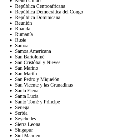
Reino Unido
República Centroafricana
República Democrática del Congo
República Dominicana
Reunión
Ruanda
Rumanía
Rusia
Samoa
Samoa Americana
San Bartolomé
San Cristóbal y Nieves
San Marino
San Martín
San Pedro y Miquelón
San Vicente y las Granadinas
Santa Elena
Santa Lucía
Santo Tomé y Príncipe
Senegal
Serbia
Seychelles
Sierra Leona
Singapur
Sint Maarten