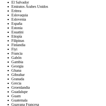
El Salvador
Emiratos Árabes Unidos
Eritrea
Eslovaquia
Eslovenia
España
Estonia
Esuatini
Etiopía
Filipinas
Finlandia
Fiyi
Francia
Gabón
Gambia
Georgia
Ghana
Gibraltar
Granada
Grecia
Groenlandia
Guadalupe
Guam
Guatemala
Guayana Francesa