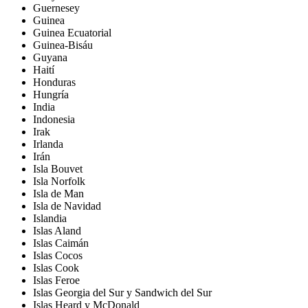
Guernesey
Guinea
Guinea Ecuatorial
Guinea-Bisáu
Guyana
Haití
Honduras
Hungría
India
Indonesia
Irak
Irlanda
Irán
Isla Bouvet
Isla Norfolk
Isla de Man
Isla de Navidad
Islandia
Islas Aland
Islas Caimán
Islas Cocos
Islas Cook
Islas Feroe
Islas Georgia del Sur y Sandwich del Sur
Islas Heard y McDonald