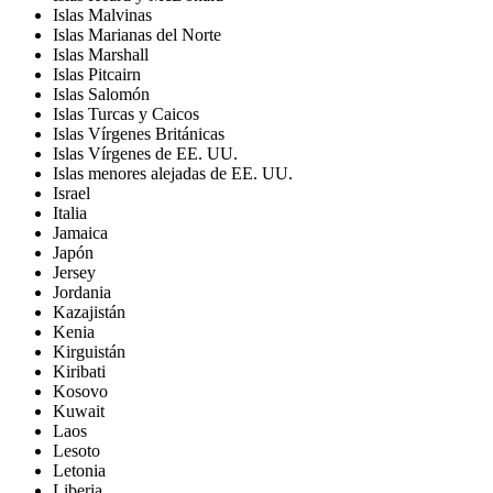
Islas Malvinas
Islas Marianas del Norte
Islas Marshall
Islas Pitcairn
Islas Salomón
Islas Turcas y Caicos
Islas Vírgenes Británicas
Islas Vírgenes de EE. UU.
Islas menores alejadas de EE. UU.
Israel
Italia
Jamaica
Japón
Jersey
Jordania
Kazajistán
Kenia
Kirguistán
Kiribati
Kosovo
Kuwait
Laos
Lesoto
Letonia
Liberia