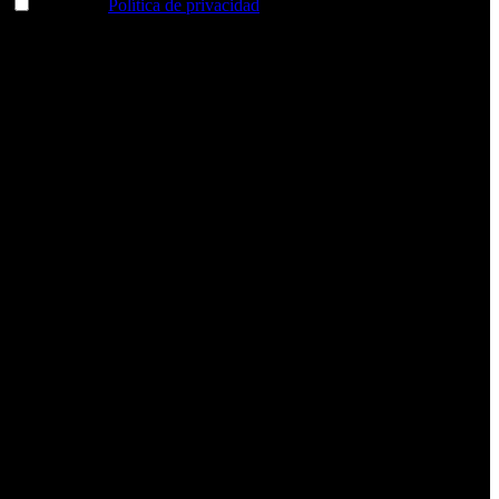
Acepto la
Política de privacidad
y deseo recibir información
sobre los productos y servicios de la Comunidad RBA
Estás navegando en un sitio web seguro