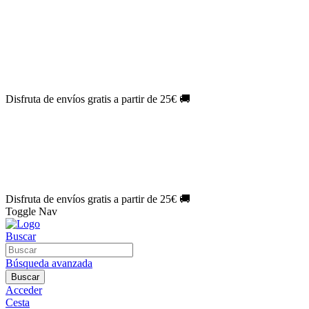
El Jueves con
-60%
¡Márcate el gol de la risa!
Aprovecha hoy
🎉
PACK ATLAS HISTÓRICO
| 👉
Consíguelo hoy al mejor precio

🎁 Suscríbete a tu revista favorita y llévate un
REGALO EXCLUSI
⏳¡ÚLTIMOS DÍAS!
Labores por solo
1€/mes
¡Empieza tu próxima 
🔥¡ÚLTIMOS DÍAS!
Patrones por solo
1€/mes
¡No te quedes sin tu
🌑 Especial Eclipse 2026:
National Geographic por solo
1€/mes
.
¡Ún
Disfruta de envíos gratis a partir de 25€ 🚚
El Jueves con
-60%
¡Márcate el gol de la risa!
Aprovecha hoy
🎉
PACK ATLAS HISTÓRICO
| 👉
Consíguelo hoy al mejor precio

🎁 Suscríbete a tu revista favorita y llévate un
REGALO EXCLUSI
⏳¡ÚLTIMOS DÍAS!
Labores por solo
1€/mes
¡Empieza tu próxima 
🔥¡ÚLTIMOS DÍAS!
Patrones por solo
1€/mes
¡No te quedes sin tu
🌑 Especial Eclipse 2026:
National Geographic por solo
1€/mes
.
¡Ún
Disfruta de envíos gratis a partir de 25€ 🚚
Toggle Nav
Buscar
Búsqueda avanzada
Buscar
Acceder
Cesta