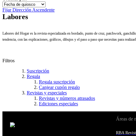
Fijar Dirección Ascendente
Labores
Labores del Hogar es la revista especializada en bordado, punto de cruz, patchwork, ganchillo
tendencia, con las explicaciones, gráficos, dibujos y el paso a paso que necesitas para realiz
Filtros
Suscripción
Regala
Regala suscripción
Canjear cupón regalo
Revistas y especiales
Revistas y números atrasados
Ediciones especiales
Áreas de 
Cambiar de país:
Estados Unidos
RBA Revist
Afganistán