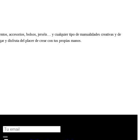
ntos, accesorios, bolsos, jerséis… y cualquier tipo de manualidades creativas y de
gar y disfruta del placer de crear con tus propias manos.
No te pierdas todas nuestras novedades y ofertas en tu email y
consigue un 10% de descuento en tu próxima compra