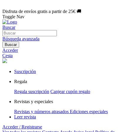
🌑 Especial Eclipse 2026:
National Geographic por solo
1€/mes
.
¡Únete hoy!
Disfruta de envíos gratis a partir de 25€ 🚚
Toggle Nav
Buscar
Búsqueda avanzada
Buscar
Acceder
Cesta
Suscripción
Regala
Regala suscripción
Canjear cupón regalo
Revistas y especiales
Revistas y números atrasados
Ediciones especiales
Leer revista
Acceder / Registrarse