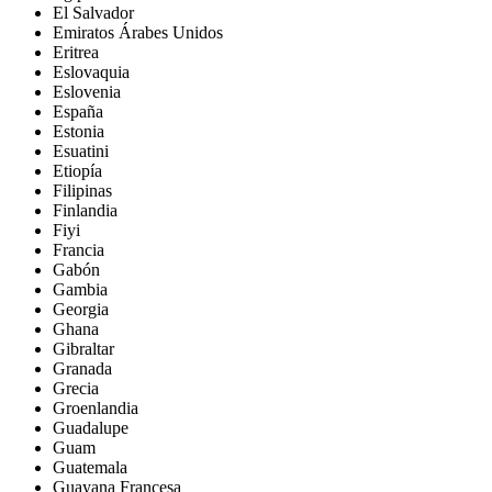
El Salvador
Emiratos Árabes Unidos
Eritrea
Eslovaquia
Eslovenia
España
Estonia
Esuatini
Etiopía
Filipinas
Finlandia
Fiyi
Francia
Gabón
Gambia
Georgia
Ghana
Gibraltar
Granada
Grecia
Groenlandia
Guadalupe
Guam
Guatemala
Guayana Francesa