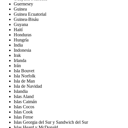
Guernesey
Guinea
Guinea Ecuatorial
Guinea-Bisáu
Guyana
Haití
Honduras
Hungría
India
Indonesia
Irak
Irlanda
Irán
Isla Bouvet
Isla Norfolk
Isla de Man
Isla de Navidad
Islandia
Islas Aland
Islas Caimán
Islas Cocos
Islas Cook
Islas Feroe
Islas Georgia del Sur y Sandwich del Sur
Islas Heard y McDonald