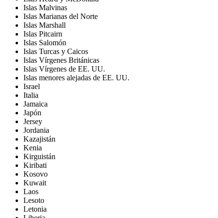
Islas Malvinas
Islas Marianas del Norte
Islas Marshall
Islas Pitcairn
Islas Salomón
Islas Turcas y Caicos
Islas Vírgenes Británicas
Islas Vírgenes de EE. UU.
Islas menores alejadas de EE. UU.
Israel
Italia
Jamaica
Japón
Jersey
Jordania
Kazajistán
Kenia
Kirguistán
Kiribati
Kosovo
Kuwait
Laos
Lesoto
Letonia
Liberia