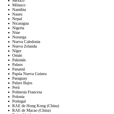
México
Mónaco
Namibia
Nauru
Nepal
Nicaragua
Nigeria
Niue
Noruega
Nueva Caledonia
Nueva Zelanda
Níger
Omán
Pakistán
Palaos
Panamá
Papúa Nueva Guinea
Paraguay
Países Bajos
Perú
Polinesia Francesa
Polonia
Portugal
RAE de Hong Kong (China)
RAE de Macao (China)