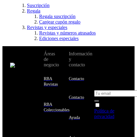
Suscripción
Regala
Regala suscripción
Canjear cupón regalo
Revistas y especiales
Revistas y números atrasados
Ediciones especiales
No te pierdas
Áreas
Información
Cambiar de
todas nuestras
de
y
país:
novedades y
negocio
contacto
ofertas en tu
email y consigue
Estados
un 10% de
RBA
Contacto
Unidos
descuento en tu
Revistas
próxima compra
Afganistán
Albania
Contacto
Alemania
RBA
Acepto la
Andorra
Coleccionables
Política de
Angola
privacidad
y
Ayuda
Anguila
deseo recibir
Antigua
información
y
sobre los
Barbuda