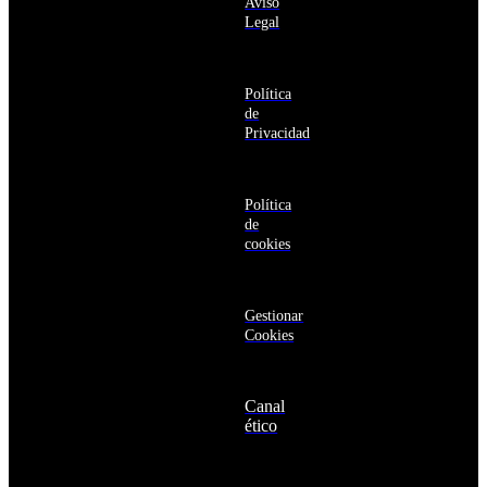
Aviso
productos y
Antártida
Legal
servicios de la
Arabia
Comunidad
Saudí
RBA
Argelia
Estás navegando
Argentina
Política
en un sitio web
Armenia
de
seguro
Aruba
Privacidad
Australia
Austria
Azerbaiyán
Política
Bahamas
de
Bangladés
cookies
Barbados
Baréin
Belice
Benín
Gestionar
Bermudas
Cookies
Bielorrusia
Bolivia
Bosnia
Canal
y
ético
Herzegovina
Botsuana
Brasil
Brunéi