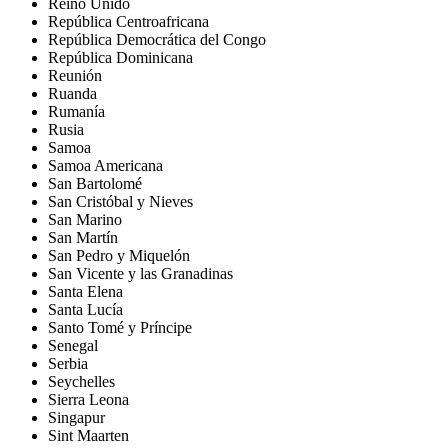
Reino Unido
República Centroafricana
República Democrática del Congo
República Dominicana
Reunión
Ruanda
Rumanía
Rusia
Samoa
Samoa Americana
San Bartolomé
San Cristóbal y Nieves
San Marino
San Martín
San Pedro y Miquelón
San Vicente y las Granadinas
Santa Elena
Santa Lucía
Santo Tomé y Príncipe
Senegal
Serbia
Seychelles
Sierra Leona
Singapur
Sint Maarten