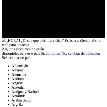
Uzbekistán
Vanuatu
Venezuela
Vietnam
Wallis
y
Futuna
Yibuti
¡HOLA!
¿Desde que país nos visitas?
Estás accediendo al sitio
web para
envíos a
Algunos productos no están
disponibles para este país
Sí, confirmar
No, cambiar de ubicación
Seleccionar un país
Afganistán
Albania
Alemania
Andorra
Angola
Anguila
Antigua y Barbuda
Antártida
Arabia Saudí
Argelia