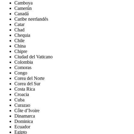
Camboya
Camerún
Canadá
Caribe neerlandés
Catar
Chad
Chequia
Chile
China
Chipre
Ciudad del Vaticano
Colombia
Comoras
Congo
Corea del Norte
Corea del Sur
Costa Rica
Croacia
Cuba
Curazao
Côte d’Ivoire
Dinamarca
Dominica
Ecuador
Egipto