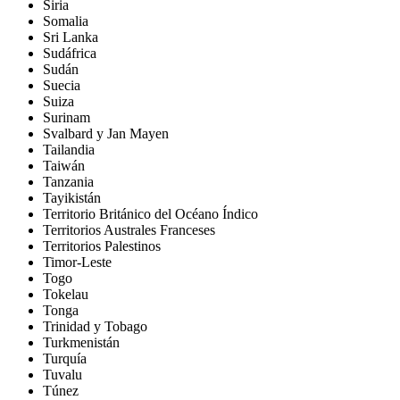
Siria
Somalia
Sri Lanka
Sudáfrica
Sudán
Suecia
Suiza
Surinam
Svalbard y Jan Mayen
Tailandia
Taiwán
Tanzania
Tayikistán
Territorio Británico del Océano Índico
Territorios Australes Franceses
Territorios Palestinos
Timor-Leste
Togo
Tokelau
Tonga
Trinidad y Tobago
Turkmenistán
Turquía
Tuvalu
Túnez