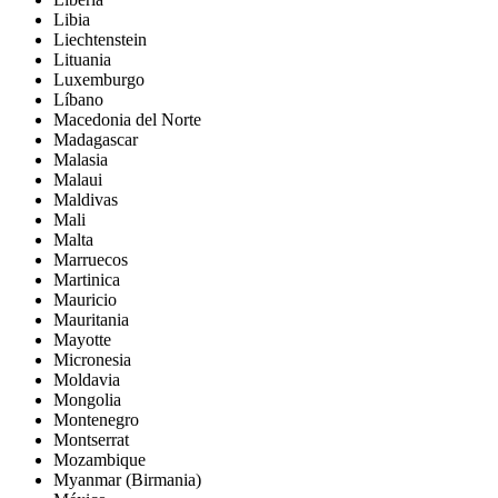
Libia
Liechtenstein
Lituania
Luxemburgo
Líbano
Macedonia del Norte
Madagascar
Malasia
Malaui
Maldivas
Mali
Malta
Marruecos
Martinica
Mauricio
Mauritania
Mayotte
Micronesia
Moldavia
Mongolia
Montenegro
Montserrat
Mozambique
Myanmar (Birmania)