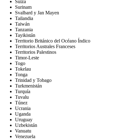
Suiza
Surinam
Svalbard y Jan Mayen
Tailandia
Taiwán
Tanzania
Tayikistán
Territorio Británico del Océano Índico
Territorios Australes Franceses
Territorios Palestinos
Timor-Leste
Togo
Tokelau
Tonga
Trinidad y Tobago
Turkmenistán
Turquía
Tuvalu
Túnez
Ucrania
Uganda
Uruguay
Uzbekistán
Vanuatu
Venezuela