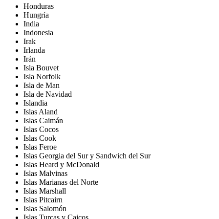
Honduras
Hungría
India
Indonesia
Irak
Irlanda
Irán
Isla Bouvet
Isla Norfolk
Isla de Man
Isla de Navidad
Islandia
Islas Aland
Islas Caimán
Islas Cocos
Islas Cook
Islas Feroe
Islas Georgia del Sur y Sandwich del Sur
Islas Heard y McDonald
Islas Malvinas
Islas Marianas del Norte
Islas Marshall
Islas Pitcairn
Islas Salomón
Islas Turcas y Caicos