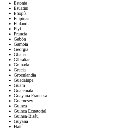
Estonia
Esuatini
Etiopía
Filipinas
Finlandia
Fiyi
Francia
Gabón
Gambia
Georgia
Ghana
Gibraltar
Granada
Grecia
Groenlandia
Guadalupe
Guam
Guatemala
Guayana Francesa
Guernesey
Guinea
Guinea Ecuatorial
Guinea-Bisáu
Guyana
Haití