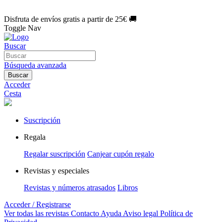
🌑 Especial Eclipse 2026:
National Geographic por solo
1€/mes
.
¡Únete hoy!
Disfruta de envíos gratis a partir de 25€ 🚚
Toggle Nav
Buscar
Búsqueda avanzada
Buscar
Acceder
Cesta
Suscripción
Regala
Regalar suscripción
Canjear cupón regalo
Revistas y especiales
Revistas y números atrasados
Libros
Acceder / Registrarse
Ver todas las revistas
Contacto
Ayuda
Aviso legal
Política de