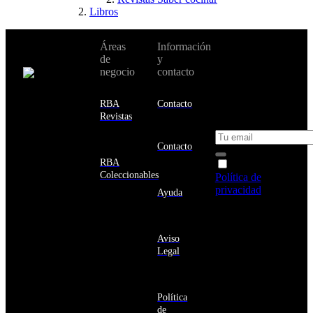
Libros
No te pierdas
Áreas
Información
Cambiar de
todas nuestras
de
y
país:
novedades y
negocio
contacto
ofertas en tu
email y consigue
Estados
un 10% de
RBA
Contacto
Unidos
descuento en tu
Revistas
próxima compra
Afganistán
Albania
Contacto
Alemania
RBA
Acepto la
Andorra
Coleccionables
Política de
Angola
privacidad
y
Ayuda
Anguila
deseo recibir
Antigua
información
y
sobre los
Barbuda
Aviso
productos y
Antártida
Legal
servicios de la
Arabia
Comunidad
Saudí
RBA
Argelia
Estás navegando
Argentina
Política
en un sitio web
Armenia
de