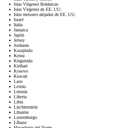
Islas Vírgenes Británicas
Islas Vírgenes de EE. UU.
Islas menores alejadas de EE. UU.
Israel
Italia
Jamaica
Japón
Jersey
Jordania
Kazajistán
Kenia
Kirguistán
Kiribati
Kosovo
Kuwait
Laos
Lesoto
Letonia
Liberia
Libia
Liechtenstein
Lituania
Luxemburgo
Líbano
Macedonia del Norte