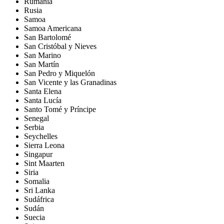
Rumanía
Rusia
Samoa
Samoa Americana
San Bartolomé
San Cristóbal y Nieves
San Marino
San Martín
San Pedro y Miquelón
San Vicente y las Granadinas
Santa Elena
Santa Lucía
Santo Tomé y Príncipe
Senegal
Serbia
Seychelles
Sierra Leona
Singapur
Sint Maarten
Siria
Somalia
Sri Lanka
Sudáfrica
Sudán
Suecia