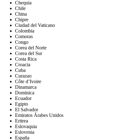
Chequia
Chile
China
Chipre
Ciudad del Vaticano
Colombia
Comoras
Congo
Corea del Norte
Corea del Sur
Costa Rica
Croacia
Cuba
Curazao
Côte d’Ivoire
Dinamarca
Dominica
Ecuador
Egipto
El Salvador
Emiratos Árabes Unidos
Eritrea
Eslovaquia
Eslovenia
España