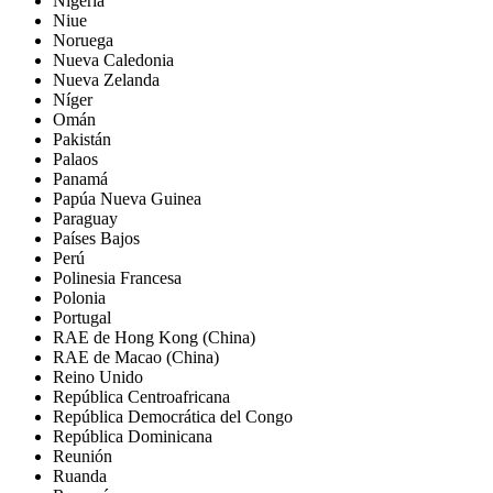
Nigeria
Niue
Noruega
Nueva Caledonia
Nueva Zelanda
Níger
Omán
Pakistán
Palaos
Panamá
Papúa Nueva Guinea
Paraguay
Países Bajos
Perú
Polinesia Francesa
Polonia
Portugal
RAE de Hong Kong (China)
RAE de Macao (China)
Reino Unido
República Centroafricana
República Democrática del Congo
República Dominicana
Reunión
Ruanda