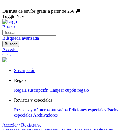
🌑 Especial Eclipse 2026:
National Geographic por solo
1€/mes
.
¡Únete hoy!
Disfruta de envíos gratis a partir de 25€ 🚚
Toggle Nav
Buscar
Búsqueda avanzada
Buscar
Acceder
Cesta
Suscripción
Regala
Regala suscripción
Canjear cupón regalo
Revistas y especiales
Revistas y números atrasados
Ediciones especiales
Packs
especiales
Archivadores
Acceder / Registrarse