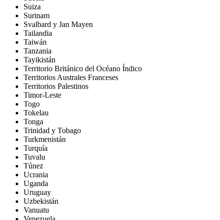
Suiza
Surinam
Svalbard y Jan Mayen
Tailandia
Taiwán
Tanzania
Tayikistán
Territorio Británico del Océano Índico
Territorios Australes Franceses
Territorios Palestinos
Timor-Leste
Togo
Tokelau
Tonga
Trinidad y Tobago
Turkmenistán
Turquía
Tuvalu
Túnez
Ucrania
Uganda
Uruguay
Uzbekistán
Vanuatu
Venezuela