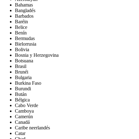
Bahamas
Bangladés
Barbados
Baréin
Belice
Benín
Bermudas
Bielorrusia
Bolivia
Bosnia y Herzegovina
Botsuana
Brasil
Brunéi
Bulgaria
Burkina Faso
Burundi
Bután
Bélgica
Cabo Verde
Camboya
Camerún
Canadá
Caribe neerlandés
Catar
Chad