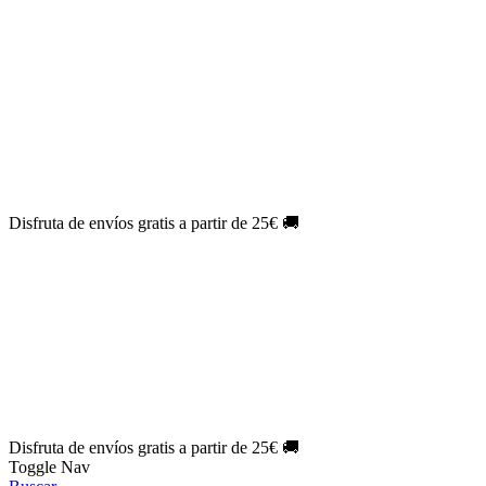
El Jueves con
-60%
¡Márcate el gol de la risa!
Aprovecha hoy
🎉
PACK ATLAS HISTÓRICO
| 👉
Consíguelo hoy al mejor precio
👈
🎁 Suscríbete a tu revista favorita y llévate un
REGALO
EXCLUSIVO
.
¡Aprovecha ya!
⏳¡ÚLTIMO DÍA!
Labores por solo
1€/mes
¡Empieza tu próxima
creación ahora!
🔥¡ÚLTIMO DÍA!
Patrones por solo
1€/mes
¡No te quedes sin tus
patrones favoritos!
Disfruta de envíos gratis a partir de 25€ 🚚
El Jueves con
-60%
¡Márcate el gol de la risa!
Aprovecha hoy
🎉
PACK ATLAS HISTÓRICO
| 👉
Consíguelo hoy al mejor precio
👈
🎁 Suscríbete a tu revista favorita y llévate un
REGALO
EXCLUSIVO
.
¡Aprovecha ya!
⏳¡ÚLTIMO DÍA!
Labores por solo
1€/mes
¡Empieza tu próxima
creación ahora!
🔥¡ÚLTIMO DÍA!
Patrones por solo
1€/mes
¡No te quedes sin tus
patrones favoritos!
Disfruta de envíos gratis a partir de 25€ 🚚
Toggle Nav