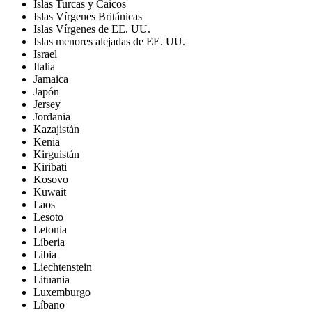
Islas Turcas y Caicos
Islas Vírgenes Británicas
Islas Vírgenes de EE. UU.
Islas menores alejadas de EE. UU.
Israel
Italia
Jamaica
Japón
Jersey
Jordania
Kazajistán
Kenia
Kirguistán
Kiribati
Kosovo
Kuwait
Laos
Lesoto
Letonia
Liberia
Libia
Liechtenstein
Lituania
Luxemburgo
Líbano