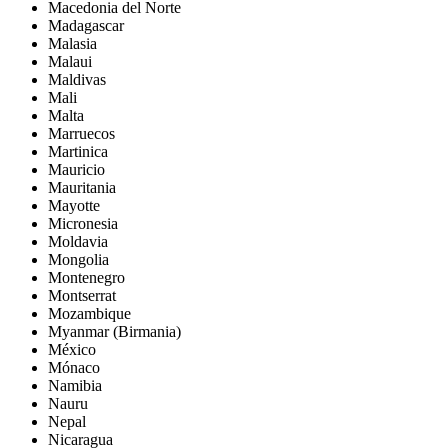
Macedonia del Norte
Madagascar
Malasia
Malaui
Maldivas
Mali
Malta
Marruecos
Martinica
Mauricio
Mauritania
Mayotte
Micronesia
Moldavia
Mongolia
Montenegro
Montserrat
Mozambique
Myanmar (Birmania)
México
Mónaco
Namibia
Nauru
Nepal
Nicaragua