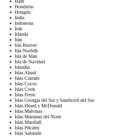
Haití
Honduras
Hungría
India
Indonesia
Irak
Irlanda
Irán
Isla Bouvet
Isla Norfolk
Isla de Man
Isla de Navidad
Islandia
Islas Aland
Islas Caimán
Islas Cocos
Islas Cook
Islas Feroe
Islas Georgia del Sur y Sandwich del Sur
Islas Heard y McDonald
Islas Malvinas
Islas Marianas del Norte
Islas Marshall
Islas Pitcairn
Islas Salomón