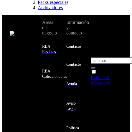
Packs especiales
Archivadores
No te pierdas
Áreas
Información
Cambiar de
todas nuestras
de
y
país:
novedades y
negocio
contacto
ofertas en tu
email y consigue
Estados
un 10% de
RBA
Contacto
Unidos
descuento en tu
Revistas
próxima compra
Afganistán
Albania
Contacto
Alemania
RBA
Acepto la
Andorra
Coleccionables
Política de
Angola
privacidad
y
Ayuda
Anguila
deseo recibir
Antigua
información
y
sobre los
Barbuda
Aviso
productos y
Antártida
Legal
servicios de la
Arabia
Comunidad
Saudí
RBA
Argelia
Estás navegando
Argentina
Política
en un sitio web