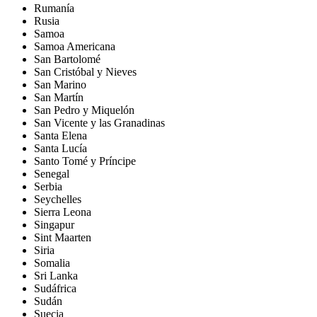
Rumanía
Rusia
Samoa
Samoa Americana
San Bartolomé
San Cristóbal y Nieves
San Marino
San Martín
San Pedro y Miquelón
San Vicente y las Granadinas
Santa Elena
Santa Lucía
Santo Tomé y Príncipe
Senegal
Serbia
Seychelles
Sierra Leona
Singapur
Sint Maarten
Siria
Somalia
Sri Lanka
Sudáfrica
Sudán
Suecia