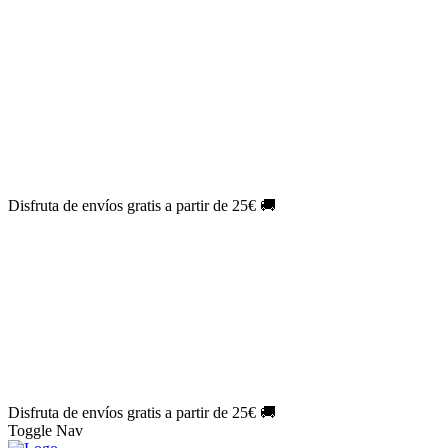
El Jueves con
-60%
¡Márcate el gol de la risa!
Aprovecha hoy
🎉
PACK ATLAS HISTÓRICO
| 👉
Consíguelo hoy al mejor precio
👈
🎁 Suscríbete a tu revista favorita y llévate un
REGALO
EXCLUSIVO
.
¡Aprovecha ya!
⏳¡ÚLTIMO DÍA!
Labores por solo
1€/mes
¡Empieza tu próxima
creación ahora!
🔥¡ÚLTIMO DÍA!
Patrones por solo
1€/mes
¡No te quedes sin tus
patrones favoritos!
Disfruta de envíos gratis a partir de 25€ 🚚
El Jueves con
-60%
¡Márcate el gol de la risa!
Aprovecha hoy
🎉
PACK ATLAS HISTÓRICO
| 👉
Consíguelo hoy al mejor precio
👈
🎁 Suscríbete a tu revista favorita y llévate un
REGALO
EXCLUSIVO
.
¡Aprovecha ya!
⏳¡ÚLTIMO DÍA!
Labores por solo
1€/mes
¡Empieza tu próxima
creación ahora!
🔥¡ÚLTIMO DÍA!
Patrones por solo
1€/mes
¡No te quedes sin tus
patrones favoritos!
Disfruta de envíos gratis a partir de 25€ 🚚
Toggle Nav