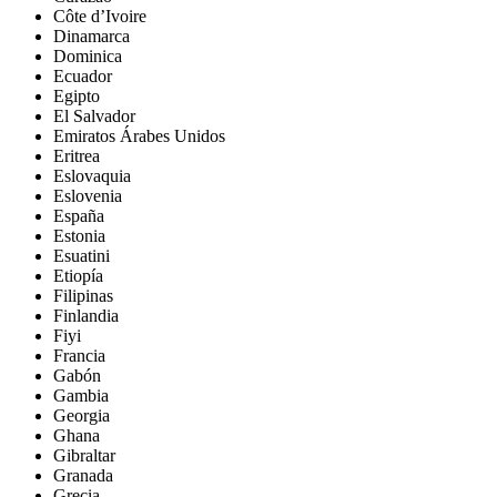
Côte d’Ivoire
Dinamarca
Dominica
Ecuador
Egipto
El Salvador
Emiratos Árabes Unidos
Eritrea
Eslovaquia
Eslovenia
España
Estonia
Esuatini
Etiopía
Filipinas
Finlandia
Fiyi
Francia
Gabón
Gambia
Georgia
Ghana
Gibraltar
Granada
Grecia