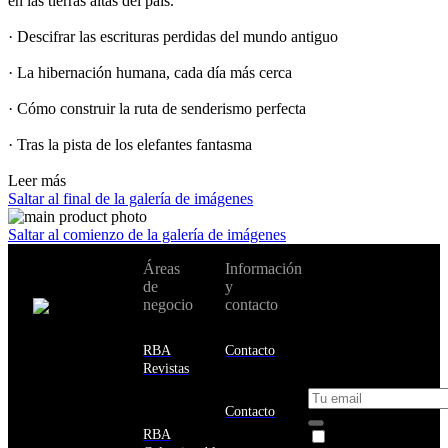
en las tierras altas del país.
· Descifrar las escrituras perdidas del mundo antiguo
· La hibernación humana, cada día más cerca
· Cómo construir la ruta de senderismo perfecta
· Tras la pista de los elefantes fantasma
Leer más
Saltar al final de la galería de imágenes
Saltar al comienzo de la galería de imágenes
No te pierdas
Áreas
Información
Cambiar de
todas nuestras
de
y
país:
novedades y
negocio
contacto
ofertas en tu
email y consigue
Estados
un 10% de
RBA
Contacto
Unidos
descuento en tu
Revistas
próxima compra
Afganistán
Albania
Contacto
Alemania
RBA
Acepto la