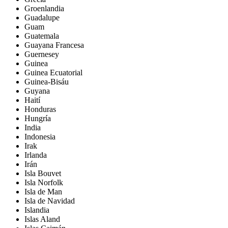
Groenlandia
Guadalupe
Guam
Guatemala
Guayana Francesa
Guernesey
Guinea
Guinea Ecuatorial
Guinea-Bisáu
Guyana
Haití
Honduras
Hungría
India
Indonesia
Irak
Irlanda
Irán
Isla Bouvet
Isla Norfolk
Isla de Man
Isla de Navidad
Islandia
Islas Aland