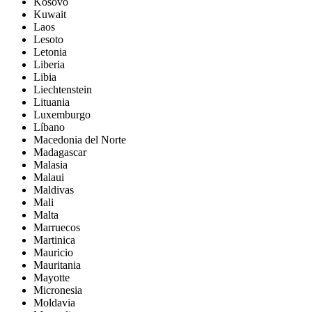
Kosovo
Kuwait
Laos
Lesoto
Letonia
Liberia
Libia
Liechtenstein
Lituania
Luxemburgo
Líbano
Macedonia del Norte
Madagascar
Malasia
Malaui
Maldivas
Mali
Malta
Marruecos
Martinica
Mauricio
Mauritania
Mayotte
Micronesia
Moldavia