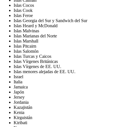
Islas Caimán
Islas Cocos
Islas Cook
Islas Feroe
Islas Georgia del Sur y Sandwich del Sur
Islas Heard y McDonald
Islas Malvinas
Islas Marianas del Norte
Islas Marshall
Islas Pitcairn
Islas Salomón
Islas Turcas y Caicos
Islas Vírgenes Británicas
Islas Vírgenes de EE. UU.
Islas menores alejadas de EE. UU.
Israel
Italia
Jamaica
Japón
Jersey
Jordania
Kazajistán
Kenia
Kirguistán
Kiribati