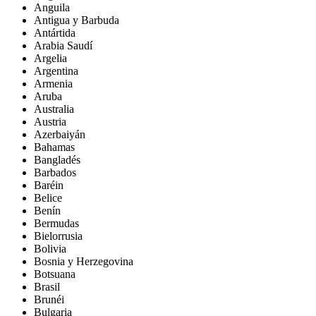
Anguila
Antigua y Barbuda
Antártida
Arabia Saudí
Argelia
Argentina
Armenia
Aruba
Australia
Austria
Azerbaiyán
Bahamas
Bangladés
Barbados
Baréin
Belice
Benín
Bermudas
Bielorrusia
Bolivia
Bosnia y Herzegovina
Botsuana
Brasil
Brunéi
Bulgaria