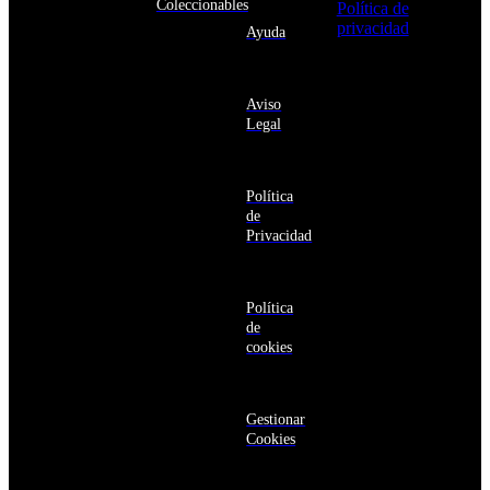
Andorra
Coleccionables
Política de
Angola
privacidad
y
Ayuda
Anguila
deseo recibir
Antigua
información
y
sobre los
Barbuda
Aviso
productos y
Antártida
Legal
servicios de la
Arabia
Comunidad
Saudí
RBA
Argelia
Estás navegando
Argentina
Política
en un sitio web
Armenia
de
seguro
Aruba
Privacidad
Australia
Austria
Azerbaiyán
Política
Bahamas
de
Bangladés
cookies
Barbados
Baréin
Belice
Benín
Gestionar
Bermudas
Cookies
Bielorrusia
Bolivia