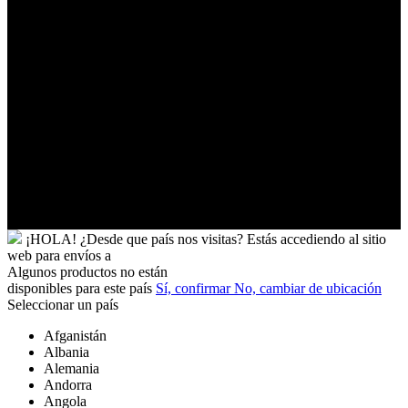
Tuvalu
Túnez
Ucrania
Uganda
Uruguay
Uzbekistán
Vanuatu
Venezuela
Vietnam
Wallis
y
Futuna
Yibuti
¡HOLA!
¿Desde que país nos visitas?
Estás accediendo al sitio
web para
envíos a
Algunos productos no están
disponibles para este país
Sí, confirmar
No, cambiar de ubicación
Seleccionar un país
Afganistán
Albania
Alemania
Andorra
Angola