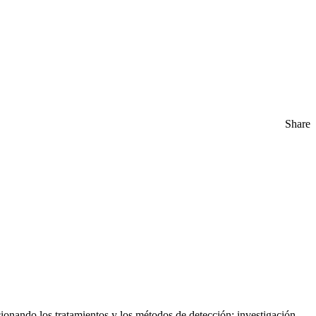
Share
ionando los tratamientos y los métodos de detección: investigación