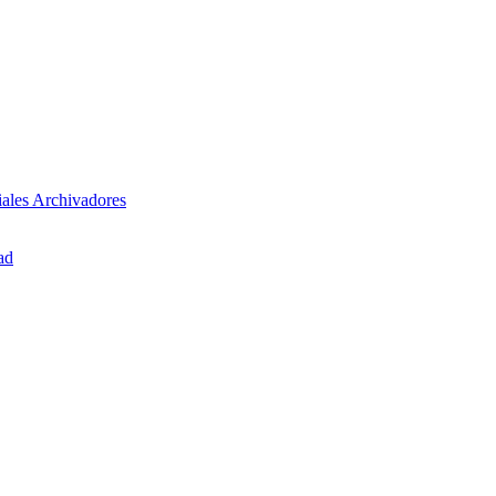
iales
Archivadores
ad