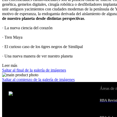
genética, gemelos digitales, cirugía robótica o desfibriladores implan
unir antiguos yacimientos con ciudades modernas de la península de Y
motivo de esperanza, la endogamia derivada del aislamiento de algun
de nuestro planeta desde distintas perspectivas
.
· La nueva ciencia del corazón
· Tren Maya
· El curioso caso de los tigres negros de Similipal
· Una nueva manera de ver nuestro planeta
Leer más
Saltar al final de la galería de imágenes
Saltar al comienzo de la galería de imágenes
Áreas de 
Cambiar de país:
Estados Unidos
RBA Revist
Afganistán
Albania
Alemania
Andorra