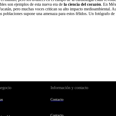
tables son ejemplos de esta nueva era de
la ciencia del corazón
. En Méx
ucatán, pero muchas voces critican su alto impacto medioambiental. Au
as poblaciones supone una amenaza para estos félidos. Un fotógrafo d
negocio
Información y contacto
as
Contacto
Contacto