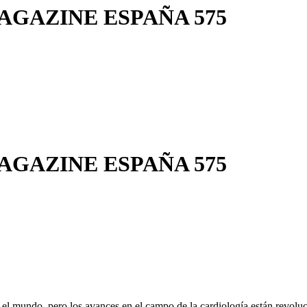
GAZINE ESPAÑA 575
GAZINE ESPAÑA 575
el mundo, pero los avances en el campo de la cardiología están revoluc