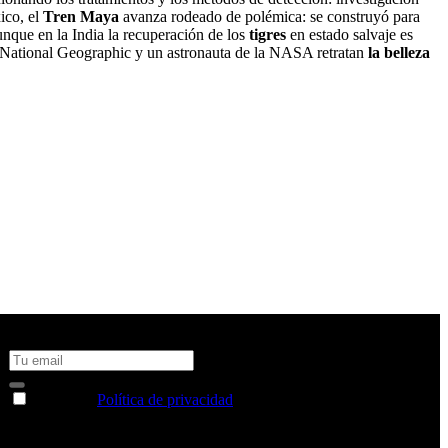
ico, el
Tren Maya
avanza rodeado de polémica: se construyó para
nque en la India la recuperación de los
tigres
en estado salvaje es
e National Geographic y un astronauta de la NASA retratan
la belleza
No te pierdas todas nuestras novedades y ofertas en tu email y
consigue un 10% de descuento en tu próxima compra
Acepto la
Política de privacidad
y deseo recibir información
sobre los productos y servicios de la Comunidad RBA
Estás navegando en un sitio web seguro