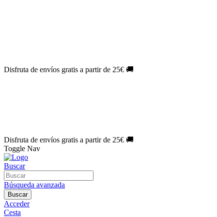
El Jueves con
-60%
¡Márcate el gol de la risa!
Aprovecha hoy
🎉
PACK ATLAS HISTÓRICO
| 👉
Consíguelo hoy al mejor precio

🎁 Suscríbete a tu revista favorita y llévate un
REGALO EXCLUSI
⏳¡ÚLTIMOS DÍAS!
Labores por solo
1€/mes
¡Empieza tu próxima 
🔥¡ÚLTIMOS DÍAS!
Patrones por solo
1€/mes
¡No te quedes sin tu
🌑 Especial Eclipse 2026:
National Geographic por solo
1€/mes
.
¡Ún
Disfruta de envíos gratis a partir de 25€ 🚚
El Jueves con
-60%
¡Márcate el gol de la risa!
Aprovecha hoy
🎉
PACK ATLAS HISTÓRICO
| 👉
Consíguelo hoy al mejor precio

🎁 Suscríbete a tu revista favorita y llévate un
REGALO EXCLUSI
⏳¡ÚLTIMOS DÍAS!
Labores por solo
1€/mes
¡Empieza tu próxima 
🔥¡ÚLTIMOS DÍAS!
Patrones por solo
1€/mes
¡No te quedes sin tu
🌑 Especial Eclipse 2026:
National Geographic por solo
1€/mes
.
¡Ún
Disfruta de envíos gratis a partir de 25€ 🚚
Toggle Nav
Buscar
Búsqueda avanzada
Buscar
Acceder
Cesta