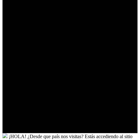
Timor-
Leste
Togo
Tokelau
Tonga
Trinidad
y
Tobago
Turkmenistán
Turquía
Tuvalu
Túnez
Ucrania
Uganda
Uruguay
Uzbekistán
Vanuatu
Venezuela
Vietnam
Wallis
y
Futuna
Yibuti
¡HOLA!
¿Desde que país nos visitas?
Estás accediendo al sitio