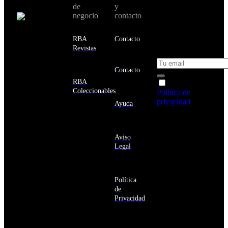
de
y
país:
novedades y
negocio
contacto
ofertas en tu
email y consigue
Estados
un 10% de
RBA
Contacto
Unidos
descuento en tu
Revistas
próxima compra
Afganistán
Albania
Contacto
Alemania
RBA
Acepto la
Andorra
Coleccionables
Política de
Angola
privacidad
y
Ayuda
Anguila
deseo recibir
Antigua
información
y
sobre los
Barbuda
Aviso
productos y
Antártida
Legal
servicios de la
Arabia
Comunidad
Saudí
RBA
Argelia
Estás navegando
Argentina
Política
en un sitio web
Armenia
de
seguro
Aruba
Privacidad
Australia
Austria
Azerbaiyán