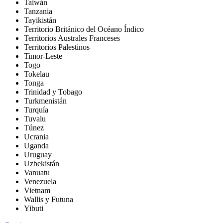
Taiwán
Tanzania
Tayikistán
Territorio Británico del Océano Índico
Territorios Australes Franceses
Territorios Palestinos
Timor-Leste
Togo
Tokelau
Tonga
Trinidad y Tobago
Turkmenistán
Turquía
Tuvalu
Túnez
Ucrania
Uganda
Uruguay
Uzbekistán
Vanuatu
Venezuela
Vietnam
Wallis y Futuna
Yibuti