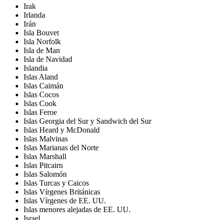
Irak
Irlanda
Irán
Isla Bouvet
Isla Norfolk
Isla de Man
Isla de Navidad
Islandia
Islas Aland
Islas Caimán
Islas Cocos
Islas Cook
Islas Feroe
Islas Georgia del Sur y Sandwich del Sur
Islas Heard y McDonald
Islas Malvinas
Islas Marianas del Norte
Islas Marshall
Islas Pitcairn
Islas Salomón
Islas Turcas y Caicos
Islas Vírgenes Británicas
Islas Vírgenes de EE. UU.
Islas menores alejadas de EE. UU.
Israel