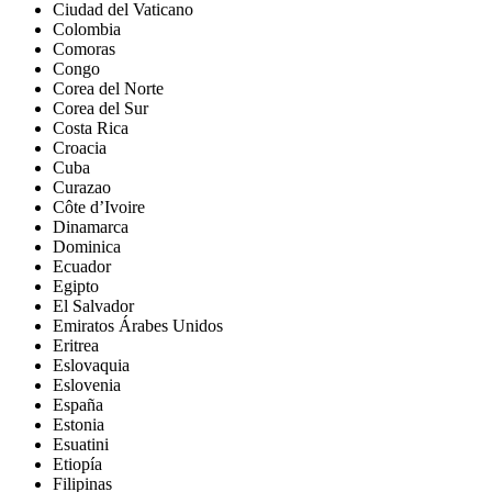
Ciudad del Vaticano
Colombia
Comoras
Congo
Corea del Norte
Corea del Sur
Costa Rica
Croacia
Cuba
Curazao
Côte d’Ivoire
Dinamarca
Dominica
Ecuador
Egipto
El Salvador
Emiratos Árabes Unidos
Eritrea
Eslovaquia
Eslovenia
España
Estonia
Esuatini
Etiopía
Filipinas