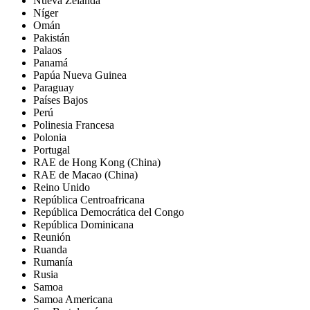
Nueva Zelanda
Níger
Omán
Pakistán
Palaos
Panamá
Papúa Nueva Guinea
Paraguay
Países Bajos
Perú
Polinesia Francesa
Polonia
Portugal
RAE de Hong Kong (China)
RAE de Macao (China)
Reino Unido
República Centroafricana
República Democrática del Congo
República Dominicana
Reunión
Ruanda
Rumanía
Rusia
Samoa
Samoa Americana