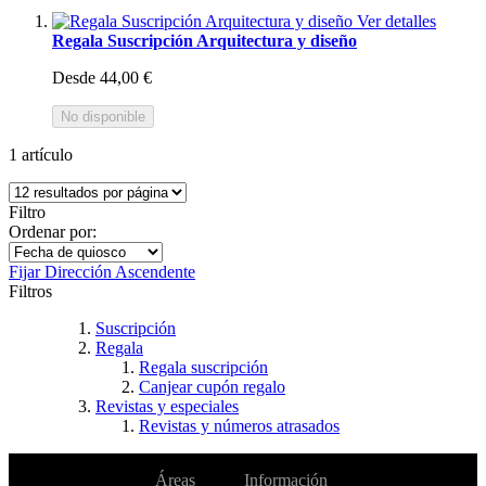
Ver detalles
Regala Suscripción Arquitectura y diseño
Desde
44,00 €
No disponible
1
artículo
Filtro
Ordenar por:
Fijar Dirección Ascendente
Filtros
Suscripción
Regala
Regala suscripción
Canjear cupón regalo
Revistas y especiales
Revistas y números atrasados
No te pierdas
Áreas
Información
Cambiar de
todas nuestras