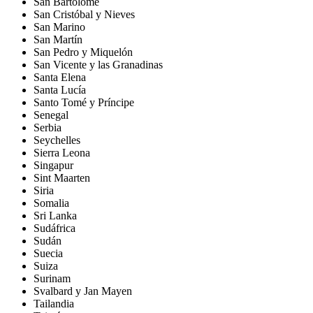
San Bartolomé
San Cristóbal y Nieves
San Marino
San Martín
San Pedro y Miquelón
San Vicente y las Granadinas
Santa Elena
Santa Lucía
Santo Tomé y Príncipe
Senegal
Serbia
Seychelles
Sierra Leona
Singapur
Sint Maarten
Siria
Somalia
Sri Lanka
Sudáfrica
Sudán
Suecia
Suiza
Surinam
Svalbard y Jan Mayen
Tailandia