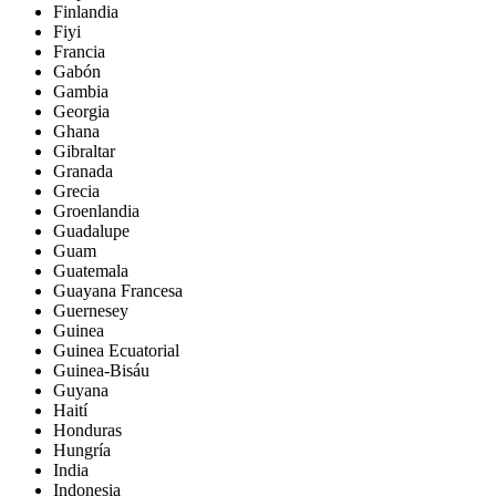
Finlandia
Fiyi
Francia
Gabón
Gambia
Georgia
Ghana
Gibraltar
Granada
Grecia
Groenlandia
Guadalupe
Guam
Guatemala
Guayana Francesa
Guernesey
Guinea
Guinea Ecuatorial
Guinea-Bisáu
Guyana
Haití
Honduras
Hungría
India
Indonesia