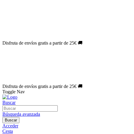
El Jueves con
-60%
¡Márcate el gol de la risa!
Aprovecha hoy
🎉
PACK ATLAS HISTÓRICO
| 👉
Consíguelo hoy al mejor precio

🎁 Suscríbete a tu revista favorita y llévate un
REGALO EXCLUSI
⏳¡ÚLTIMOS DÍAS!
Labores por solo
1€/mes
¡Empieza tu próxima 
🔥¡ÚLTIMOS DÍAS!
Patrones por solo
1€/mes
¡No te quedes sin tu
🌑 Especial Eclipse 2026:
National Geographic por solo
1€/mes
.
¡Ún
Disfruta de envíos gratis a partir de 25€ 🚚
El Jueves con
-60%
¡Márcate el gol de la risa!
Aprovecha hoy
🎉
PACK ATLAS HISTÓRICO
| 👉
Consíguelo hoy al mejor precio

🎁 Suscríbete a tu revista favorita y llévate un
REGALO EXCLUSI
⏳¡ÚLTIMOS DÍAS!
Labores por solo
1€/mes
¡Empieza tu próxima 
🔥¡ÚLTIMOS DÍAS!
Patrones por solo
1€/mes
¡No te quedes sin tu
🌑 Especial Eclipse 2026:
National Geographic por solo
1€/mes
.
¡Ún
Disfruta de envíos gratis a partir de 25€ 🚚
Toggle Nav
Buscar
Búsqueda avanzada
Buscar
Acceder
Cesta