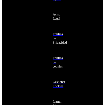
Anguila
deseo recibir
Antigua
información
y
sobre los
Barbuda
Aviso
productos y
Antártida
Legal
servicios de la
Arabia
Comunidad
Saudí
RBA
Argelia
Estás navegando
Argentina
Política
en un sitio web
Armenia
de
seguro
Aruba
Privacidad
Australia
Austria
Azerbaiyán
Política
Bahamas
de
Bangladés
cookies
Barbados
Baréin
Belice
Benín
Gestionar
Bermudas
Cookies
Bielorrusia
Bolivia
Bosnia
Canal
y