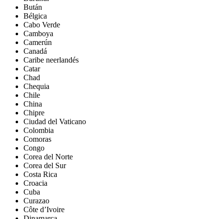
Bután
Bélgica
Cabo Verde
Camboya
Camerún
Canadá
Caribe neerlandés
Catar
Chad
Chequia
Chile
China
Chipre
Ciudad del Vaticano
Colombia
Comoras
Congo
Corea del Norte
Corea del Sur
Costa Rica
Croacia
Cuba
Curazao
Côte d’Ivoire
Dinamarca