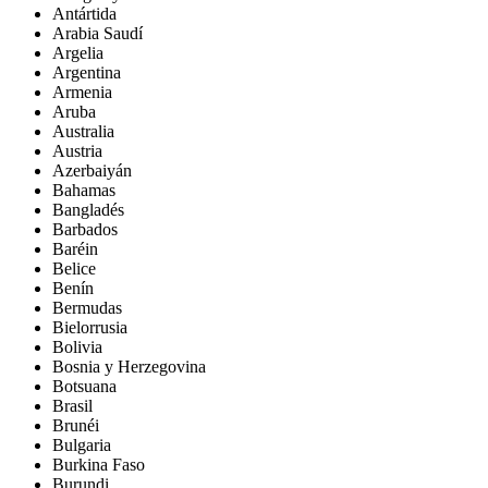
Antártida
Arabia Saudí
Argelia
Argentina
Armenia
Aruba
Australia
Austria
Azerbaiyán
Bahamas
Bangladés
Barbados
Baréin
Belice
Benín
Bermudas
Bielorrusia
Bolivia
Bosnia y Herzegovina
Botsuana
Brasil
Brunéi
Bulgaria
Burkina Faso
Burundi