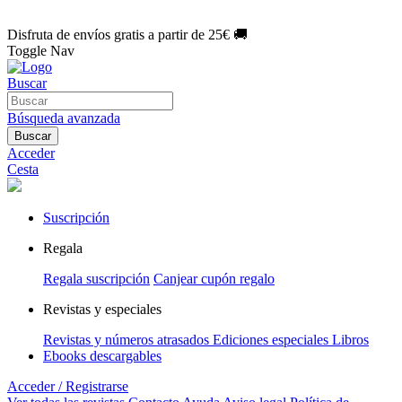
🌑 Especial Eclipse 2026:
National Geographic por solo
1€/mes
.
¡Únete hoy!
Disfruta de envíos gratis a partir de 25€ 🚚
Toggle Nav
Buscar
Búsqueda avanzada
Buscar
Acceder
Cesta
Suscripción
Regala
Regala suscripción
Canjear cupón regalo
Revistas y especiales
Revistas y números atrasados
Ediciones especiales
Libros
Ebooks descargables
Acceder / Registrarse