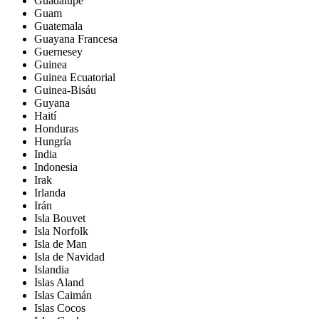
Guadalupe
Guam
Guatemala
Guayana Francesa
Guernesey
Guinea
Guinea Ecuatorial
Guinea-Bisáu
Guyana
Haití
Honduras
Hungría
India
Indonesia
Irak
Irlanda
Irán
Isla Bouvet
Isla Norfolk
Isla de Man
Isla de Navidad
Islandia
Islas Aland
Islas Caimán
Islas Cocos