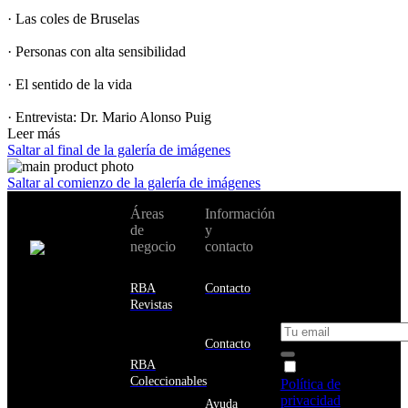
· Las coles de Bruselas
· Personas con alta sensibilidad
· El sentido de la vida
· Entrevista: Dr. Mario Alonso Puig
Leer más
Saltar al final de la galería de imágenes
Saltar al comienzo de la galería de imágenes
No te pierdas
Áreas
Información
Cambiar de
todas nuestras
de
y
país:
novedades y
negocio
contacto
ofertas en tu
email y consigue
Estados
un 10% de
RBA
Contacto
Unidos
descuento en tu
Revistas
próxima compra
Afganistán
Albania
Contacto
Alemania
RBA
Acepto la
Andorra
Coleccionables
Política de
Angola
privacidad
y
Ayuda