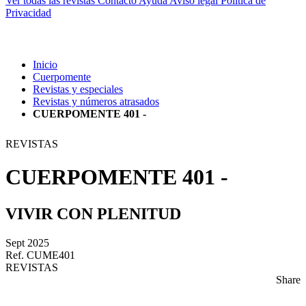
Ver todas las revistas
Contacto
Ayuda
Aviso legal
Política de
Privacidad
Inicio
Cuerpomente
Revistas y especiales
Revistas y números atrasados
CUERPOMENTE 401 -
REVISTAS
CUERPOMENTE 401 -
VIVIR CON PLENITUD
Sept 2025
Ref. CUME401
REVISTAS
Share