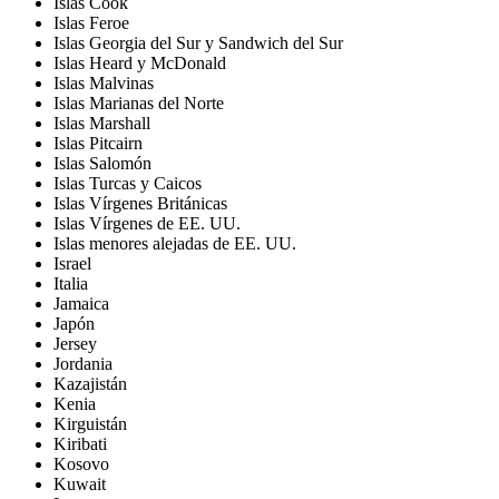
Islas Cook
Islas Feroe
Islas Georgia del Sur y Sandwich del Sur
Islas Heard y McDonald
Islas Malvinas
Islas Marianas del Norte
Islas Marshall
Islas Pitcairn
Islas Salomón
Islas Turcas y Caicos
Islas Vírgenes Británicas
Islas Vírgenes de EE. UU.
Islas menores alejadas de EE. UU.
Israel
Italia
Jamaica
Japón
Jersey
Jordania
Kazajistán
Kenia
Kirguistán
Kiribati
Kosovo
Kuwait