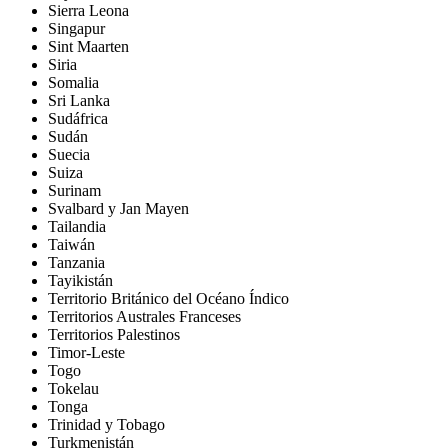
Sierra Leona
Singapur
Sint Maarten
Siria
Somalia
Sri Lanka
Sudáfrica
Sudán
Suecia
Suiza
Surinam
Svalbard y Jan Mayen
Tailandia
Taiwán
Tanzania
Tayikistán
Territorio Británico del Océano Índico
Territorios Australes Franceses
Territorios Palestinos
Timor-Leste
Togo
Tokelau
Tonga
Trinidad y Tobago
Turkmenistán