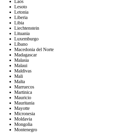
Laos
Lesoto
Letonia
Liberia
Libia
Liechtenstein
Lituania
Luxemburgo
Líbano
Macedonia del Norte
Madagascar
Malasia
Malaui
Maldivas
Mali
Malta
Marruecos
Martinica
Mauricio
Mauritania
Mayotte
Micronesia
Moldavia
Mongolia
Montenegro