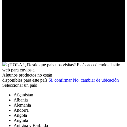
Ucrania
Uganda
Uruguay
Uzbekistán
Vanuatu
Venezuela
Vietnam
Wallis
y
Futuna
Yibuti
¡HOLA!
¿Desde que país nos visitas?
Estás accediendo al sitio
web para
envíos a
Algunos productos no están
disponibles para este país
Sí, confirmar
No, cambiar de ubicación
Seleccionar un país
Afganistán
Albania
Alemania
Andorra
Angola
Anguila
Antigua y Barbuda