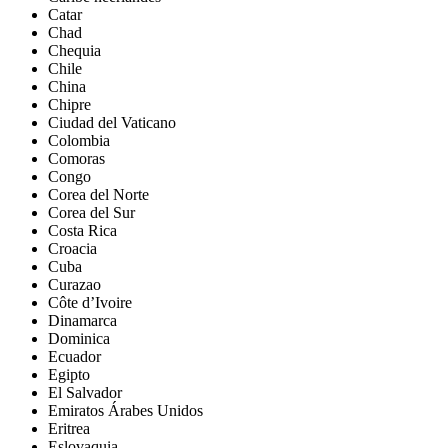
Catar
Chad
Chequia
Chile
China
Chipre
Ciudad del Vaticano
Colombia
Comoras
Congo
Corea del Norte
Corea del Sur
Costa Rica
Croacia
Cuba
Curazao
Côte d’Ivoire
Dinamarca
Dominica
Ecuador
Egipto
El Salvador
Emiratos Árabes Unidos
Eritrea
Eslovaquia