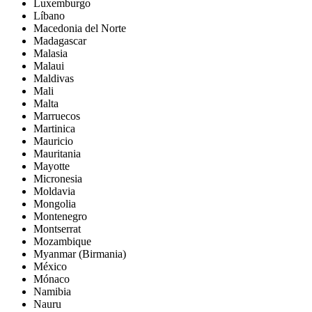
Luxemburgo
Líbano
Macedonia del Norte
Madagascar
Malasia
Malaui
Maldivas
Mali
Malta
Marruecos
Martinica
Mauricio
Mauritania
Mayotte
Micronesia
Moldavia
Mongolia
Montenegro
Montserrat
Mozambique
Myanmar (Birmania)
México
Mónaco
Namibia
Nauru