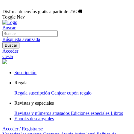
🌑 Especial Eclipse 2026:
National Geographic por solo
1€/mes
.
¡Únete hoy!
Disfruta de envíos gratis a partir de 25€ 🚚
Toggle Nav
Buscar
Búsqueda avanzada
Buscar
Acceder
Cesta
Suscripción
Regala
Regala suscripción
Canjear cupón regalo
Revistas y especiales
Revistas y números atrasados
Ediciones especiales
Libros
Ebooks descargables
Acceder / Registrarse