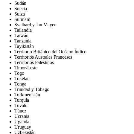
Sudán
Suecia
Suiza
Surinam
Svalbard y Jan Mayen
Tailandia
Taiwán
Tanzania
Tayikistán
Territorio Británico del Océano Índico
Territorios Australes Franceses
Territorios Palestinos
Timor-Leste
Togo
Tokelau
Tonga
Trinidad y Tobago
Turkmenistán
Turquía
Tuvalu
Túnez
Ucrania
Uganda
Uruguay
Uzbekistán