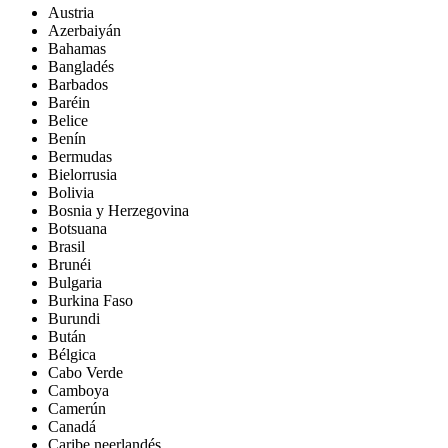
Austria
Azerbaiyán
Bahamas
Bangladés
Barbados
Baréin
Belice
Benín
Bermudas
Bielorrusia
Bolivia
Bosnia y Herzegovina
Botsuana
Brasil
Brunéi
Bulgaria
Burkina Faso
Burundi
Bután
Bélgica
Cabo Verde
Camboya
Camerún
Canadá
Caribe neerlandés