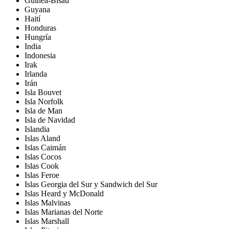
Guinea-Bisáu
Guyana
Haití
Honduras
Hungría
India
Indonesia
Irak
Irlanda
Irán
Isla Bouvet
Isla Norfolk
Isla de Man
Isla de Navidad
Islandia
Islas Aland
Islas Caimán
Islas Cocos
Islas Cook
Islas Feroe
Islas Georgia del Sur y Sandwich del Sur
Islas Heard y McDonald
Islas Malvinas
Islas Marianas del Norte
Islas Marshall