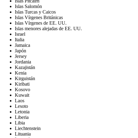
Islas Pitcairn
Islas Salomón
Islas Turcas y Caicos
Islas Vírgenes Británicas
Islas Vírgenes de EE. UU.
Islas menores alejadas de EE. UU.
Israel
Italia
Jamaica
Japón
Jersey
Jordania
Kazajistán
Kenia
Kirguistán
Kiribati
Kosovo
Kuwait
Laos
Lesoto
Letonia
Liberia
Libia
Liechtenstein
Lituania