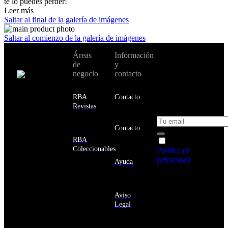
te lo puedes perder!
Leer más
Saltar al final de la galería de imágenes
Saltar al comienzo de la galería de imágenes
No te pierdas
Áreas
Información
Cambiar de
todas nuestras
de
y
país:
novedades y
negocio
contacto
ofertas en tu
email y consigue
Estados
un 10% de
RBA
Contacto
Unidos
descuento en tu
Revistas
próxima compra
Afganistán
Albania
Contacto
Alemania
RBA
Acepto la
Andorra
Coleccionables
Política de
Angola
privacidad
y
Ayuda
Anguila
deseo recibir
Antigua
información
y
sobre los
Barbuda
Aviso
productos y
Antártida
Legal
servicios de la
Arabia
Comunidad
Saudí
RBA