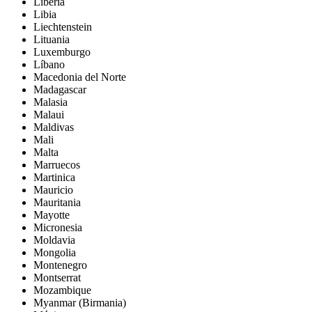
Liberia
Libia
Liechtenstein
Lituania
Luxemburgo
Líbano
Macedonia del Norte
Madagascar
Malasia
Malaui
Maldivas
Mali
Malta
Marruecos
Martinica
Mauricio
Mauritania
Mayotte
Micronesia
Moldavia
Mongolia
Montenegro
Montserrat
Mozambique
Myanmar (Birmania)