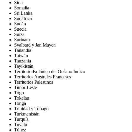
Siria
Somalia
Sri Lanka
Sudáfrica
Sudán
Suecia
Suiza
Surinam
Svalbard y Jan Mayen
Tailandia
Taiwán
Tanzania
Tayikistán
Territorio Británico del Océano Índico
Territorios Australes Franceses
Territorios Palestinos
Timor-Leste
Togo
Tokelau
Tonga
Trinidad y Tobago
Turkmenistán
Turquía
Tuvalu
Túnez