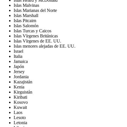
Islas Heard y McDonald
Islas Malvinas
Islas Marianas del Norte
Islas Marshall
Islas Pitcairn
Islas Salomón
Islas Turcas y Caicos
Islas Vírgenes Británicas
Islas Vírgenes de EE. UU.
Islas menores alejadas de EE. UU.
Israel
Italia
Jamaica
Japón
Jersey
Jordania
Kazajistán
Kenia
Kirguistán
Kiribati
Kosovo
Kuwait
Laos
Lesoto
Letonia