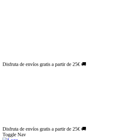
El Jueves con
-60%
¡Márcate el gol de la risa!
Aprovecha hoy
🎉
PACK ATLAS HISTÓRICO
| 👉
Consíguelo hoy al mejor precio
👈
🎁 Suscríbete a tu revista favorita y llévate un
REGALO
EXCLUSIVO
.
¡Aprovecha ya!
⏳¡ÚLTIMO DÍA!
Labores por solo
1€/mes
¡Empieza tu próxima
creación ahora!
🔥¡ÚLTIMO DÍA!
Patrones por solo
1€/mes
¡No te quedes sin tus
patrones favoritos!
Disfruta de envíos gratis a partir de 25€ 🚚
El Jueves con
-60%
¡Márcate el gol de la risa!
Aprovecha hoy
🎉
PACK ATLAS HISTÓRICO
| 👉
Consíguelo hoy al mejor precio
👈
🎁 Suscríbete a tu revista favorita y llévate un
REGALO
EXCLUSIVO
.
¡Aprovecha ya!
⏳¡ÚLTIMO DÍA!
Labores por solo
1€/mes
¡Empieza tu próxima
creación ahora!
🔥¡ÚLTIMO DÍA!
Patrones por solo
1€/mes
¡No te quedes sin tus
patrones favoritos!
Disfruta de envíos gratis a partir de 25€ 🚚
Toggle Nav