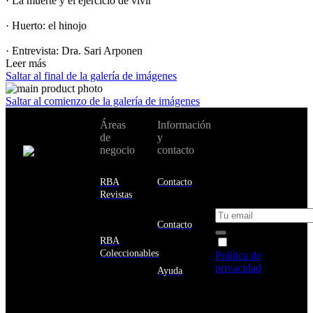
· La muerte y el ejercicio de vivir
· Huerto: el hinojo
· Entrevista: Dra. Sari Arponen
Leer más
Saltar al final de la galería de imágenes
Saltar al comienzo de la galería de imágenes
No te pierdas
Áreas
Información
Cambiar de
todas nuestras
de
y
país:
novedades y
negocio
contacto
ofertas en tu
email y consigue
Estados
un 10% de
RBA
Contacto
Unidos
descuento en tu
Revistas
próxima compra
Afganistán
Albania
Contacto
Alemania
RBA
Acepto la
Andorra
Coleccionables
Política de
Angola
privacidad
y
Ayuda
Anguila
deseo recibir
Antigua
información
y
sobre los