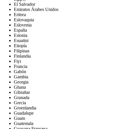
El Salvador
Emiratos Árabes Unidos
Eritrea
Eslovaquia
Eslovenia
España
Estonia
Esuatini
Etiopía
Filipinas
Finlandia
Fiyi
Francia
Gabón
Gambia
Georgia
Ghana
Gibraltar
Granada
Grecia
Groenlandia
Guadalupe
Guam
Guatemala
Guayana Francesa