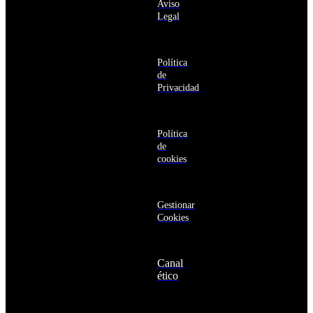
Barbuda
Aviso
productos y
Antártida
Legal
servicios de la
Arabia
Comunidad
Saudí
RBA
Argelia
Estás navegando
Argentina
Política
en un sitio web
Armenia
de
seguro
Aruba
Privacidad
Australia
Austria
Azerbaiyán
Política
Bahamas
de
Bangladés
cookies
Barbados
Baréin
Belice
Benín
Gestionar
Bermudas
Cookies
Bielorrusia
Bolivia
Bosnia
Canal
y
ético
Herzegovina
Botsuana
Brasil