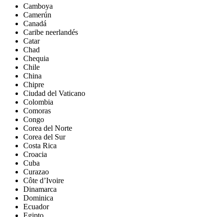
Camboya
Camerún
Canadá
Caribe neerlandés
Catar
Chad
Chequia
Chile
China
Chipre
Ciudad del Vaticano
Colombia
Comoras
Congo
Corea del Norte
Corea del Sur
Costa Rica
Croacia
Cuba
Curazao
Côte d’Ivoire
Dinamarca
Dominica
Ecuador
Egipto