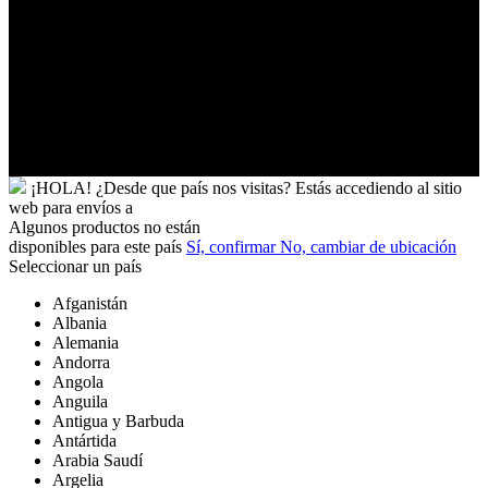
Uzbekistán
Vanuatu
Venezuela
Vietnam
Wallis
y
Futuna
Yibuti
¡HOLA!
¿Desde que país nos visitas?
Estás accediendo al sitio
web para
envíos a
Algunos productos no están
disponibles para este país
Sí, confirmar
No, cambiar de ubicación
Seleccionar un país
Afganistán
Albania
Alemania
Andorra
Angola
Anguila
Antigua y Barbuda
Antártida
Arabia Saudí
Argelia