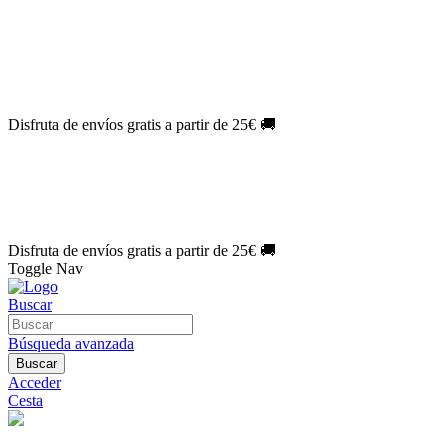
El Jueves con
-60%
¡Márcate el gol de la risa!
Aprovecha hoy
🎉
PACK ATLAS HISTÓRICO
| 👉
Consíguelo hoy al mejor precio

🎁 Suscríbete a tu revista favorita y llévate un
REGALO EXCLUSI
⏳¡ÚLTIMO DÍA!
Labores por solo
1€/mes
¡Empieza tu próxima cre
🔥¡ÚLTIMO DÍA!
Patrones por solo
1€/mes
¡No te quedes sin tus p
Disfruta de envíos gratis a partir de 25€ 🚚
El Jueves con
-60%
¡Márcate el gol de la risa!
Aprovecha hoy
🎉
PACK ATLAS HISTÓRICO
| 👉
Consíguelo hoy al mejor precio

🎁 Suscríbete a tu revista favorita y llévate un
REGALO EXCLUSI
⏳¡ÚLTIMO DÍA!
Labores por solo
1€/mes
¡Empieza tu próxima cre
🔥¡ÚLTIMO DÍA!
Patrones por solo
1€/mes
¡No te quedes sin tus p
Disfruta de envíos gratis a partir de 25€ 🚚
Toggle Nav
Buscar
Búsqueda avanzada
Buscar
Acceder
Cesta