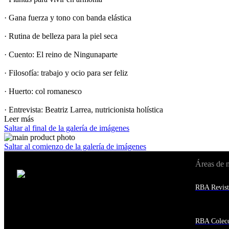
· Gana fuerza y tono con banda elástica
· Rutina de belleza para la piel seca
· Cuento: El reino de Ningunaparte
· Filosofía: trabajo y ocio para ser feliz
· Huerto: col romanesco
· Entrevista: Beatriz Larrea, nutricionista holística
Leer más
Saltar al final de la galería de imágenes
Saltar al comienzo de la galería de imágenes
Áreas de 
Cambiar de país:
Estados Unidos
RBA Revist
Afganistán
Albania
Alemania
Andorra
RBA Colecc
Angola