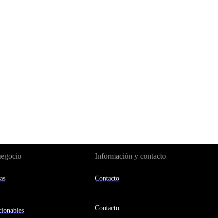
negocio
Información y contacto
as
Contacto
Contacto
ionables