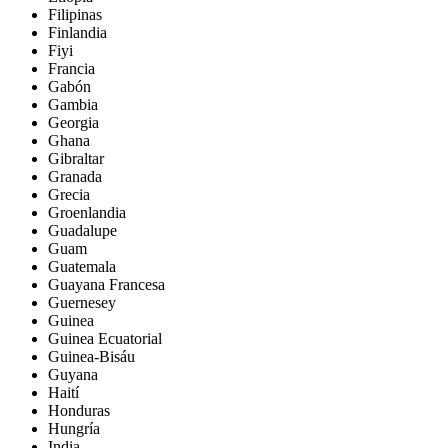
Filipinas
Finlandia
Fiyi
Francia
Gabón
Gambia
Georgia
Ghana
Gibraltar
Granada
Grecia
Groenlandia
Guadalupe
Guam
Guatemala
Guayana Francesa
Guernesey
Guinea
Guinea Ecuatorial
Guinea-Bisáu
Guyana
Haití
Honduras
Hungría
India