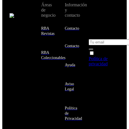
No te pierdas
Áreas
Información
Cambiar de
todas nuestras
de
y
país:
novedades y
negocio
contacto
ofertas en tu
email y consigue
Estados
un 10% de
RBA
Contacto
Unidos
descuento en tu
Revistas
próxima compra
Afganistán
Albania
Contacto
Alemania
RBA
Acepto la
Andorra
Coleccionables
Política de
Angola
privacidad
y
Ayuda
Anguila
deseo recibir
Antigua
información
y
sobre los
Barbuda
Aviso
productos y
Antártida
Legal
servicios de la
Arabia
Comunidad
Saudí
RBA
Argelia
Estás navegando
Argentina
Política
en un sitio web
Armenia
de
seguro
Aruba
Privacidad
Australia