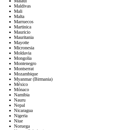
Malaui
Maldivas
Mali
Malta
Marruecos
Martinica
Mauricio
Mauritania
Mayotte
Micronesia
Moldavia
Mongolia
Montenegro
Montserrat
Mozambique
Myanmar (Birmania)
México
Mónaco
Namibia
Nauru
Nepal
Nicaragua
Nigeria
Niue
Noruega