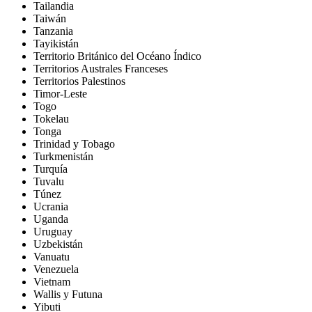
Tailandia
Taiwán
Tanzania
Tayikistán
Territorio Británico del Océano Índico
Territorios Australes Franceses
Territorios Palestinos
Timor-Leste
Togo
Tokelau
Tonga
Trinidad y Tobago
Turkmenistán
Turquía
Tuvalu
Túnez
Ucrania
Uganda
Uruguay
Uzbekistán
Vanuatu
Venezuela
Vietnam
Wallis y Futuna
Yibuti