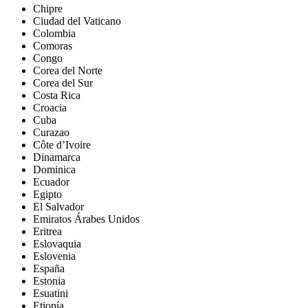
Chipre
Ciudad del Vaticano
Colombia
Comoras
Congo
Corea del Norte
Corea del Sur
Costa Rica
Croacia
Cuba
Curazao
Côte d’Ivoire
Dinamarca
Dominica
Ecuador
Egipto
El Salvador
Emiratos Árabes Unidos
Eritrea
Eslovaquia
Eslovenia
España
Estonia
Esuatini
Etiopía