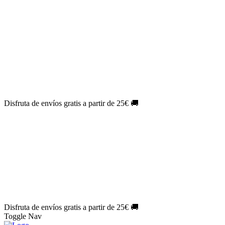
El Jueves con
-60%
¡Márcate el gol de la risa!
Aprovecha hoy
🎉
PACK ATLAS HISTÓRICO
| 👉
Consíguelo hoy al mejor precio
👈
🎁 Suscríbete a tu revista favorita y llévate un
REGALO
EXCLUSIVO
.
¡Aprovecha ya!
⏳¡ÚLTIMO DÍA!
Labores por solo
1€/mes
¡Empieza tu próxima
creación ahora!
🔥¡ÚLTIMO DÍA!
Patrones por solo
1€/mes
¡No te quedes sin tus
patrones favoritos!
Disfruta de envíos gratis a partir de 25€ 🚚
El Jueves con
-60%
¡Márcate el gol de la risa!
Aprovecha hoy
🎉
PACK ATLAS HISTÓRICO
| 👉
Consíguelo hoy al mejor precio
👈
🎁 Suscríbete a tu revista favorita y llévate un
REGALO
EXCLUSIVO
.
¡Aprovecha ya!
⏳¡ÚLTIMO DÍA!
Labores por solo
1€/mes
¡Empieza tu próxima
creación ahora!
🔥¡ÚLTIMO DÍA!
Patrones por solo
1€/mes
¡No te quedes sin tus
patrones favoritos!
Disfruta de envíos gratis a partir de 25€ 🚚
Toggle Nav