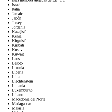
Islas menores alejadas de EE. UU.
Israel
Italia
Jamaica
Japón
Jersey
Jordania
Kazajistán
Kenia
Kirguistán
Kiribati
Kosovo
Kuwait
Laos
Lesoto
Letonia
Liberia
Libia
Liechtenstein
Lituania
Luxemburgo
Líbano
Macedonia del Norte
Madagascar
Malasia