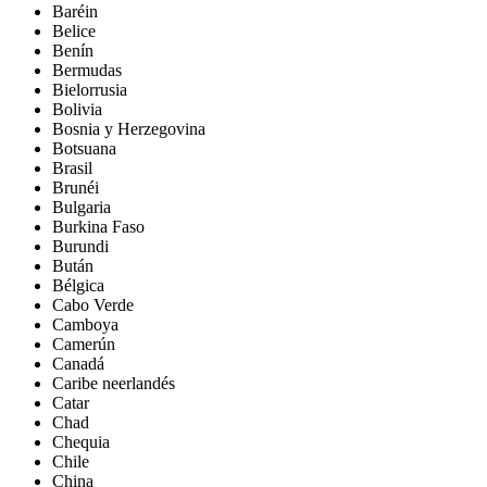
Baréin
Belice
Benín
Bermudas
Bielorrusia
Bolivia
Bosnia y Herzegovina
Botsuana
Brasil
Brunéi
Bulgaria
Burkina Faso
Burundi
Bután
Bélgica
Cabo Verde
Camboya
Camerún
Canadá
Caribe neerlandés
Catar
Chad
Chequia
Chile
China