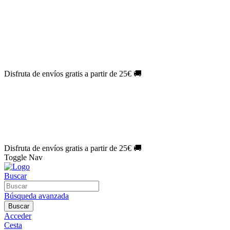
El Jueves con
-60%
¡Márcate el gol de la risa!
Aprovecha hoy
🎉
PACK ATLAS HISTÓRICO
| 👉
Consíguelo hoy al mejor precio

🎁 Suscríbete a tu revista favorita y llévate un
REGALO EXCLUSI
⏳¡ÚLTIMOS DÍAS!
Labores por solo
1€/mes
¡Empieza tu próxima 
🔥¡ÚLTIMOS DÍAS!
Patrones por solo
1€/mes
¡No te quedes sin tu
🌑 Especial Eclipse 2026:
National Geographic por solo
1€/mes
.
¡Ún
Disfruta de envíos gratis a partir de 25€ 🚚
El Jueves con
-60%
¡Márcate el gol de la risa!
Aprovecha hoy
🎉
PACK ATLAS HISTÓRICO
| 👉
Consíguelo hoy al mejor precio

🎁 Suscríbete a tu revista favorita y llévate un
REGALO EXCLUSI
⏳¡ÚLTIMOS DÍAS!
Labores por solo
1€/mes
¡Empieza tu próxima 
🔥¡ÚLTIMOS DÍAS!
Patrones por solo
1€/mes
¡No te quedes sin tu
🌑 Especial Eclipse 2026:
National Geographic por solo
1€/mes
.
¡Ún
Disfruta de envíos gratis a partir de 25€ 🚚
Toggle Nav
Buscar
Búsqueda avanzada
Buscar
Acceder
Cesta