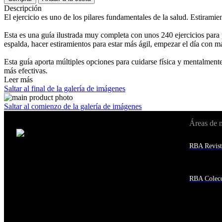
Descripción
El ejercicio es uno de los pilares fundamentales de la salud. Estiramient
Esta es una guía ilustrada muy completa con unos 240 ejercicios para p
espalda, hacer estiramientos para estar más ágil, empezar el día con más
Esta guía aporta múltiples opciones para cuidarse física y mentalmente
más efectivas.
Leer más
Saltar al final de la galería de imágenes
Saltar al comienzo de la galería de imágenes
Áreas de 
Cambiar de país:
Estados Unidos
RBA Revist
Afganistán
Albania
Alemania
Andorra
RBA Colecc
Angola
Anguila
Antigua y Barbuda
Antártida
Arabia Saudí