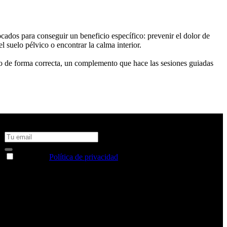
ocados para conseguir un beneficio específico: prevenir el dolor de
el suelo pélvico o encontrar la calma interior.
icio de forma correcta, un complemento que hace las sesiones guiadas
No te pierdas todas nuestras novedades y ofertas en tu email y
consigue un 10% de descuento en tu próxima compra
Acepto la
Política de privacidad
y deseo recibir información
sobre los productos y servicios de la Comunidad RBA
Estás navegando en un sitio web seguro