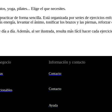
os, yoga, pilates... Elige el que necesites.
racticar de forma sencilla. Está organizada por series de ejercicios enf
 energía, levantar el ánimo, tonificar los brazos y las piernas, reforzar 
 día a día. Además, al ser ilustrada, resulta más fácil hacer cada ejerc
negocio
Información y contacto
as
Contacto
Contacto
ionables
Ayuda