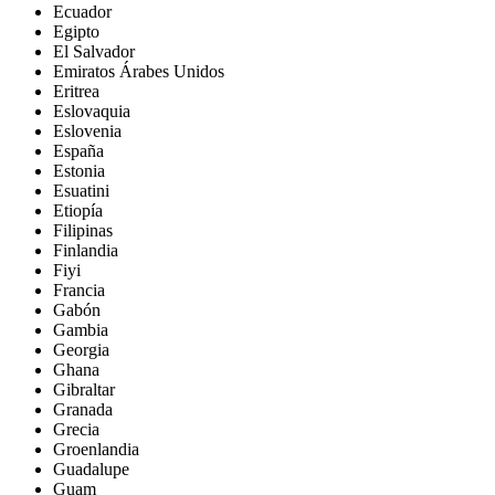
Ecuador
Egipto
El Salvador
Emiratos Árabes Unidos
Eritrea
Eslovaquia
Eslovenia
España
Estonia
Esuatini
Etiopía
Filipinas
Finlandia
Fiyi
Francia
Gabón
Gambia
Georgia
Ghana
Gibraltar
Granada
Grecia
Groenlandia
Guadalupe
Guam