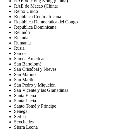
RAE de Hong Kong (China)
RAE de Macao (China)
Reino Unido
República Centroafricana
República Democrática del Congo
República Dominicana
Reunión
Ruanda
Rumanía
Rusia
Samoa
Samoa Americana
San Bartolomé
San Cristóbal y Nieves
San Marino
San Martín
San Pedro y Miquelón
San Vicente y las Granadinas
Santa Elena
Santa Lucía
Santo Tomé y Príncipe
Senegal
Serbia
Seychelles
Sierra Leona