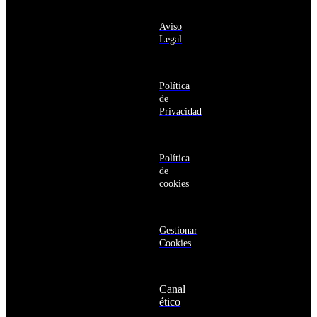
información
y
sobre los
Barbuda
Aviso
productos y
Antártida
Legal
servicios de la
Arabia
Comunidad
Saudí
RBA
Argelia
Estás navegando
Argentina
Política
en un sitio web
Armenia
de
seguro
Aruba
Privacidad
Australia
Austria
Azerbaiyán
Política
Bahamas
de
Bangladés
cookies
Barbados
Baréin
Belice
Benín
Gestionar
Bermudas
Cookies
Bielorrusia
Bolivia
Bosnia
Canal
y
ético
Herzegovina
Botsuana