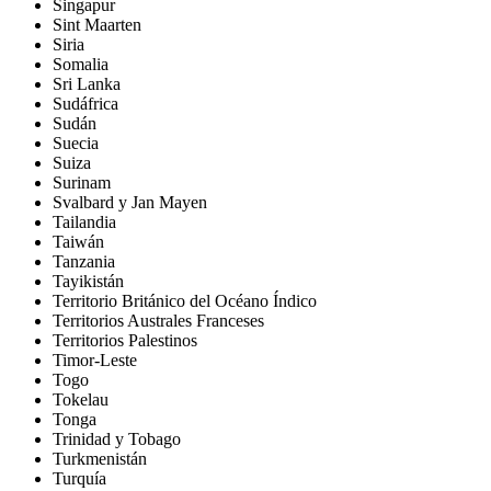
Singapur
Sint Maarten
Siria
Somalia
Sri Lanka
Sudáfrica
Sudán
Suecia
Suiza
Surinam
Svalbard y Jan Mayen
Tailandia
Taiwán
Tanzania
Tayikistán
Territorio Británico del Océano Índico
Territorios Australes Franceses
Territorios Palestinos
Timor-Leste
Togo
Tokelau
Tonga
Trinidad y Tobago
Turkmenistán
Turquía