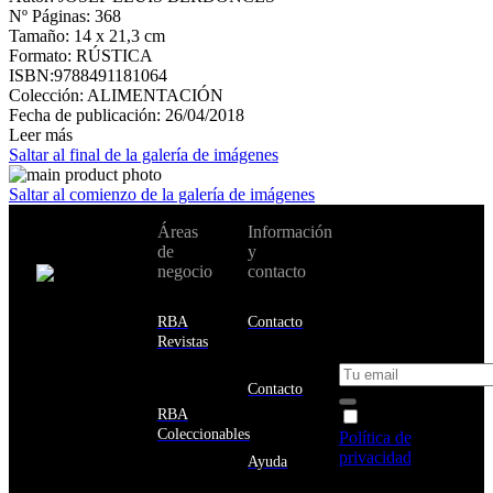
Nº Páginas: 368
Tamaño: 14 x 21,3 cm
Formato: RÚSTICA
ISBN:9788491181064
Colección: ALIMENTACIÓN
Fecha de publicación: 26/04/2018
Leer más
Saltar al final de la galería de imágenes
Saltar al comienzo de la galería de imágenes
No te pierdas
Áreas
Información
Cambiar de
todas nuestras
de
y
país:
novedades y
negocio
contacto
ofertas en tu
email y consigue
Estados
un 10% de
RBA
Contacto
Unidos
descuento en tu
Revistas
próxima compra
Afganistán
Albania
Contacto
Alemania
RBA
Acepto la
Andorra
Coleccionables
Política de
Angola
privacidad
y
Ayuda
Anguila
deseo recibir
Antigua