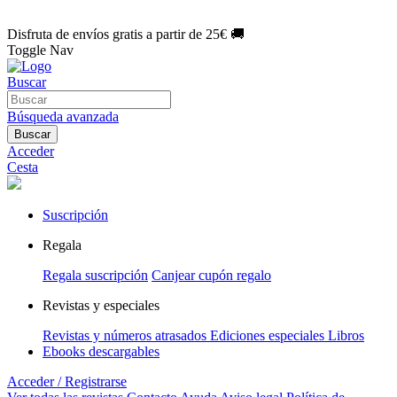
🌑 Especial Eclipse 2026:
National Geographic por solo
1€/mes
.
¡Únete hoy!
Disfruta de envíos gratis a partir de 25€ 🚚
Toggle Nav
Buscar
Búsqueda avanzada
Buscar
Acceder
Cesta
Suscripción
Regala
Regala suscripción
Canjear cupón regalo
Revistas y especiales
Revistas y números atrasados
Ediciones especiales
Libros
Ebooks descargables
Acceder / Registrarse