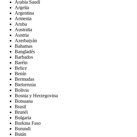
Arabia Saudí
Argelia
Argentina
Armenia
Aruba
Australia
Austria
Azerbaiyán
Bahamas
Bangladés
Barbados
Baréin
Belice
Benín
Bermudas
Bielorrusia
Bolivia
Bosnia y Herzegovina
Botsuana
Brasil
Brunéi
Bulgaria
Burkina Faso
Burundi
Bután