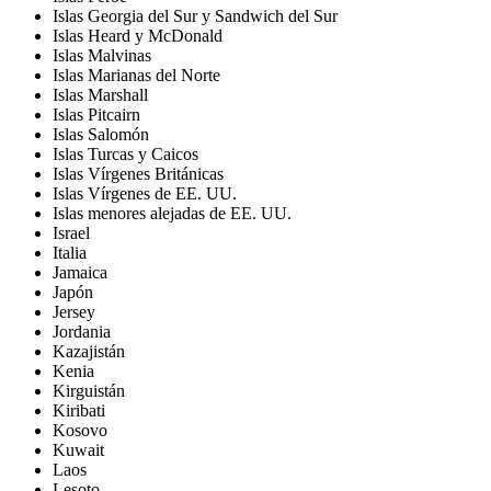
Islas Georgia del Sur y Sandwich del Sur
Islas Heard y McDonald
Islas Malvinas
Islas Marianas del Norte
Islas Marshall
Islas Pitcairn
Islas Salomón
Islas Turcas y Caicos
Islas Vírgenes Británicas
Islas Vírgenes de EE. UU.
Islas menores alejadas de EE. UU.
Israel
Italia
Jamaica
Japón
Jersey
Jordania
Kazajistán
Kenia
Kirguistán
Kiribati
Kosovo
Kuwait
Laos
Lesoto