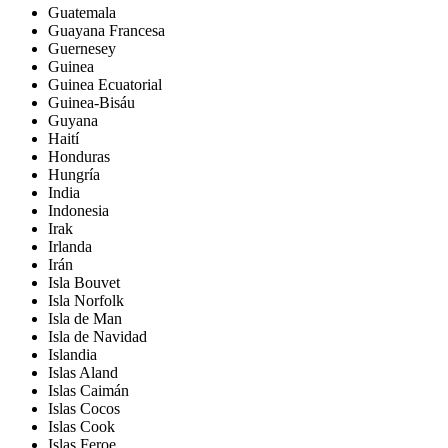
Guatemala
Guayana Francesa
Guernesey
Guinea
Guinea Ecuatorial
Guinea-Bisáu
Guyana
Haití
Honduras
Hungría
India
Indonesia
Irak
Irlanda
Irán
Isla Bouvet
Isla Norfolk
Isla de Man
Isla de Navidad
Islandia
Islas Aland
Islas Caimán
Islas Cocos
Islas Cook
Islas Feroe