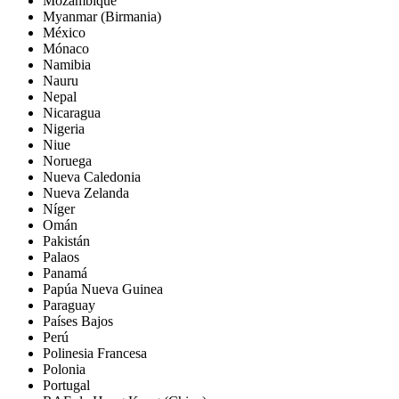
Mozambique
Myanmar (Birmania)
México
Mónaco
Namibia
Nauru
Nepal
Nicaragua
Nigeria
Niue
Noruega
Nueva Caledonia
Nueva Zelanda
Níger
Omán
Pakistán
Palaos
Panamá
Papúa Nueva Guinea
Paraguay
Países Bajos
Perú
Polinesia Francesa
Polonia
Portugal