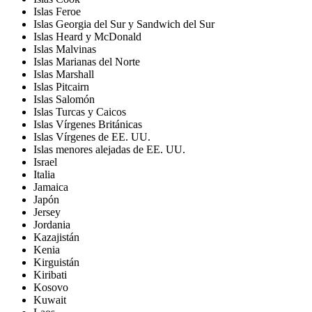
Islas Feroe
Islas Georgia del Sur y Sandwich del Sur
Islas Heard y McDonald
Islas Malvinas
Islas Marianas del Norte
Islas Marshall
Islas Pitcairn
Islas Salomón
Islas Turcas y Caicos
Islas Vírgenes Británicas
Islas Vírgenes de EE. UU.
Islas menores alejadas de EE. UU.
Israel
Italia
Jamaica
Japón
Jersey
Jordania
Kazajistán
Kenia
Kirguistán
Kiribati
Kosovo
Kuwait