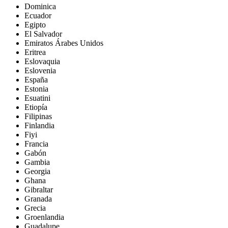
Dominica
Ecuador
Egipto
El Salvador
Emiratos Árabes Unidos
Eritrea
Eslovaquia
Eslovenia
España
Estonia
Esuatini
Etiopía
Filipinas
Finlandia
Fiyi
Francia
Gabón
Gambia
Georgia
Ghana
Gibraltar
Granada
Grecia
Groenlandia
Guadalupe