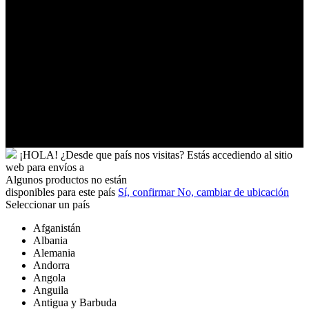
Ucrania
Uganda
Uruguay
Uzbekistán
Vanuatu
Venezuela
Vietnam
Wallis
y
Futuna
Yibuti
¡HOLA!
¿Desde que país nos visitas?
Estás accediendo al sitio
web para
envíos a
Algunos productos no están
disponibles para este país
Sí, confirmar
No, cambiar de ubicación
Seleccionar un país
Afganistán
Albania
Alemania
Andorra
Angola
Anguila
Antigua y Barbuda