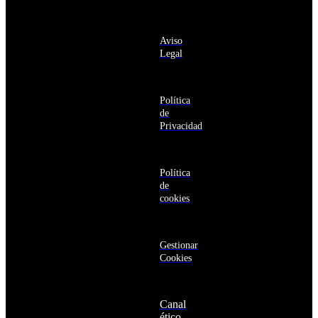
deseo recibir
Antigua
información
y
sobre los
Barbuda
Aviso
productos y
Antártida
Legal
servicios de la
Arabia
Comunidad
Saudí
RBA
Argelia
Estás navegando
Argentina
Política
en un sitio web
Armenia
de
seguro
Aruba
Privacidad
Australia
Austria
Azerbaiyán
Política
Bahamas
de
Bangladés
cookies
Barbados
Baréin
Belice
Benín
Gestionar
Bermudas
Cookies
Bielorrusia
Bolivia
Bosnia
Canal
y
ético