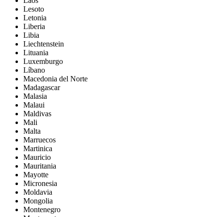
Laos
Lesoto
Letonia
Liberia
Libia
Liechtenstein
Lituania
Luxemburgo
Líbano
Macedonia del Norte
Madagascar
Malasia
Malaui
Maldivas
Mali
Malta
Marruecos
Martinica
Mauricio
Mauritania
Mayotte
Micronesia
Moldavia
Mongolia
Montenegro