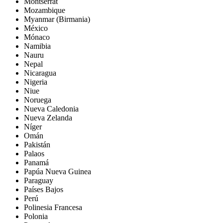
Montserrat
Mozambique
Myanmar (Birmania)
México
Mónaco
Namibia
Nauru
Nepal
Nicaragua
Nigeria
Niue
Noruega
Nueva Caledonia
Nueva Zelanda
Níger
Omán
Pakistán
Palaos
Panamá
Papúa Nueva Guinea
Paraguay
Países Bajos
Perú
Polinesia Francesa
Polonia