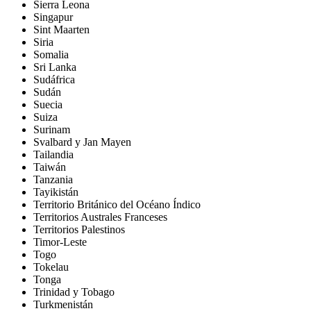
Sierra Leona
Singapur
Sint Maarten
Siria
Somalia
Sri Lanka
Sudáfrica
Sudán
Suecia
Suiza
Surinam
Svalbard y Jan Mayen
Tailandia
Taiwán
Tanzania
Tayikistán
Territorio Británico del Océano Índico
Territorios Australes Franceses
Territorios Palestinos
Timor-Leste
Togo
Tokelau
Tonga
Trinidad y Tobago
Turkmenistán