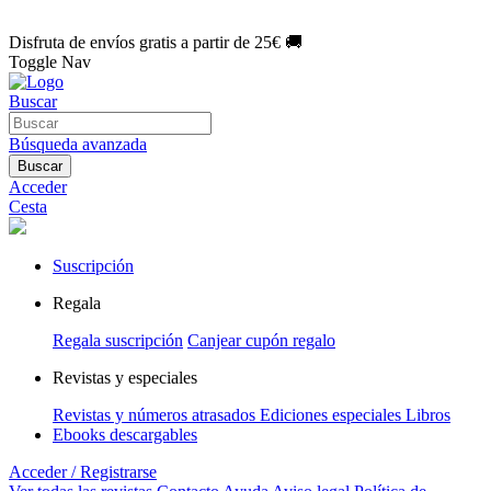
🌑 Especial Eclipse 2026:
National Geographic por solo
1€/mes
.
¡Únete hoy!
Disfruta de envíos gratis a partir de 25€ 🚚
Toggle Nav
Buscar
Búsqueda avanzada
Buscar
Acceder
Cesta
Suscripción
Regala
Regala suscripción
Canjear cupón regalo
Revistas y especiales
Revistas y números atrasados
Ediciones especiales
Libros
Ebooks descargables
Acceder / Registrarse