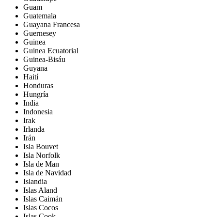
Guam
Guatemala
Guayana Francesa
Guernesey
Guinea
Guinea Ecuatorial
Guinea-Bisáu
Guyana
Haití
Honduras
Hungría
India
Indonesia
Irak
Irlanda
Irán
Isla Bouvet
Isla Norfolk
Isla de Man
Isla de Navidad
Islandia
Islas Aland
Islas Caimán
Islas Cocos
Islas Cook