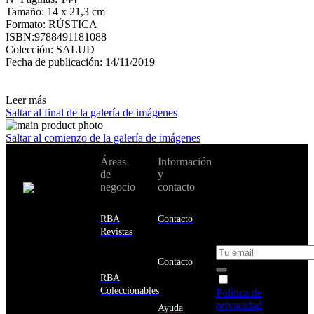
Tamaño: 14 x 21,3 cm
Formato: RÚSTICA
ISBN:9788491181088
Colección: SALUD
Fecha de publicación: 14/11/2019
Leer más
Saltar al final de la galería de imágenes
Saltar al comienzo de la galería de imágenes
No te pierdas
Áreas
Información
Cambiar de
todas nuestras
de
y
país:
novedades y
negocio
contacto
ofertas en tu
email y consigue
Estados
un 10% de
RBA
Contacto
Unidos
descuento en tu
Revistas
próxima compra
Afganistán
Albania
Contacto
Alemania
RBA
Acepto la
Andorra
Coleccionables
Política de
Angola
privacidad
y
Ayuda
Anguila