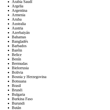
Arabia Saudí
Argelia
Argentina
Armenia
Aruba
Australia
Austria
Azerbaiyán
Bahamas
Bangladés
Barbados
Baréin
Belice
Benín
Bermudas
Bielorrusia
Bolivia
Bosnia y Herzegovina
Botsuana
Brasil
Brunéi
Bulgaria
Burkina Faso
Burundi
Bután