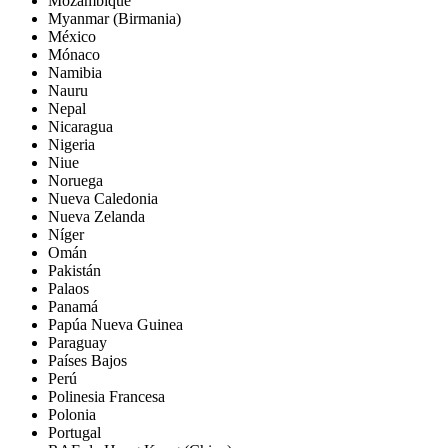
Mozambique
Myanmar (Birmania)
México
Mónaco
Namibia
Nauru
Nepal
Nicaragua
Nigeria
Niue
Noruega
Nueva Caledonia
Nueva Zelanda
Níger
Omán
Pakistán
Palaos
Panamá
Papúa Nueva Guinea
Paraguay
Países Bajos
Perú
Polinesia Francesa
Polonia
Portugal