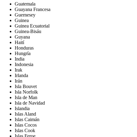
Guatemala
Guayana Francesa
Guernesey
Guinea
Guinea Ecuatorial
Guinea-Bisáu
Guyana
Haití
Honduras
Hungría
India
Indonesia
Irak
Irlanda
Irán
Isla Bouvet
Isla Norfolk
Isla de Man
Isla de Navidad
Islandia
Islas Aland
Islas Caimán
Islas Cocos
Islas Cook
Islas Feroe