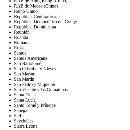
RAE de Hong Kong (China)
RAE de Macao (China)
Reino Unido
República Centroafricana
República Democrática del Congo
República Dominicana
Reunión
Ruanda
Rumanía
Rusia
Samoa
Samoa Americana
San Bartolomé
San Cristóbal y Nieves
San Marino
San Martín
San Pedro y Miquelón
San Vicente y las Granadinas
Santa Elena
Santa Lucía
Santo Tomé y Príncipe
Senegal
Serbia
Seychelles
Sierra Leona