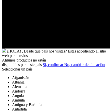
Uganda
Uruguay
Uzbekistán
Vanuatu
Venezuela
Vietnam
Wallis
y
Futuna
Yibuti
¡HOLA!
¿Desde que país nos visitas?
Estás accediendo al sitio
web para
envíos a
Algunos productos no están
disponibles para este país
Sí, confirmar
No, cambiar de ubicación
Seleccionar un país
Afganistán
Albania
Alemania
Andorra
Angola
Anguila
Antigua y Barbuda
Antártida