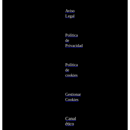
información
y
sobre los
Barbuda
Aviso
productos y
Antártida
Legal
servicios de la
Arabia
Comunidad
Saudí
RBA
Argelia
Estás navegando
Argentina
Política
en un sitio web
Armenia
de
seguro
Aruba
Privacidad
Australia
Austria
Azerbaiyán
Política
Bahamas
de
Bangladés
cookies
Barbados
Baréin
Belice
Benín
Gestionar
Bermudas
Cookies
Bielorrusia
Bolivia
Bosnia
Canal
y
ético
Herzegovina
Botsuana