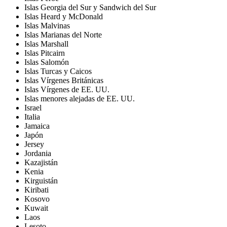
Islas Georgia del Sur y Sandwich del Sur
Islas Heard y McDonald
Islas Malvinas
Islas Marianas del Norte
Islas Marshall
Islas Pitcairn
Islas Salomón
Islas Turcas y Caicos
Islas Vírgenes Británicas
Islas Vírgenes de EE. UU.
Islas menores alejadas de EE. UU.
Israel
Italia
Jamaica
Japón
Jersey
Jordania
Kazajistán
Kenia
Kirguistán
Kiribati
Kosovo
Kuwait
Laos
Lesoto