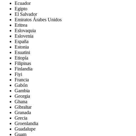
Ecuador
Egipto
El Salvador
Emiratos Árabes Unidos
Eritrea
Eslovaquia
Eslovenia
España
Estonia
Esuatini
Etiopía
Filipinas
Finlandia
Fiyi
Francia
Gabón
Gambia
Georgia
Ghana
Gibraltar
Granada
Grecia
Groenlandia
Guadalupe
Guam