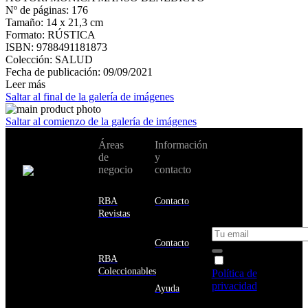
Nº de páginas: 176
Tamaño: 14 x 21,3 cm
Formato: RÚSTICA
ISBN: 9788491181873
Colección: SALUD
Fecha de publicación: 09/09/2021
Leer más
Saltar al final de la galería de imágenes
Saltar al comienzo de la galería de imágenes
No te pierdas
Áreas
Información
Cambiar de
todas nuestras
de
y
país:
novedades y
negocio
contacto
ofertas en tu
email y consigue
Estados
un 10% de
RBA
Contacto
Unidos
descuento en tu
Revistas
próxima compra
Afganistán
Albania
Contacto
Alemania
RBA
Acepto la
Andorra
Coleccionables
Política de
Angola
privacidad
y
Ayuda
Anguila
deseo recibir
Antigua