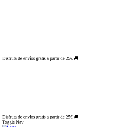
El Jueves con
-60%
¡Márcate el gol de la risa!
Aprovecha hoy
🎉
PACK ATLAS HISTÓRICO
| 👉
Consíguelo hoy al mejor precio
👈
🎁 Suscríbete a tu revista favorita y llévate un
REGALO
EXCLUSIVO
.
¡Aprovecha ya!
⏳¡ÚLTIMO DÍA!
Labores por solo
1€/mes
¡Empieza tu próxima
creación ahora!
🔥¡ÚLTIMO DÍA!
Patrones por solo
1€/mes
¡No te quedes sin tus
patrones favoritos!
Disfruta de envíos gratis a partir de 25€ 🚚
El Jueves con
-60%
¡Márcate el gol de la risa!
Aprovecha hoy
🎉
PACK ATLAS HISTÓRICO
| 👉
Consíguelo hoy al mejor precio
👈
🎁 Suscríbete a tu revista favorita y llévate un
REGALO
EXCLUSIVO
.
¡Aprovecha ya!
⏳¡ÚLTIMO DÍA!
Labores por solo
1€/mes
¡Empieza tu próxima
creación ahora!
🔥¡ÚLTIMO DÍA!
Patrones por solo
1€/mes
¡No te quedes sin tus
patrones favoritos!
Disfruta de envíos gratis a partir de 25€ 🚚
Toggle Nav