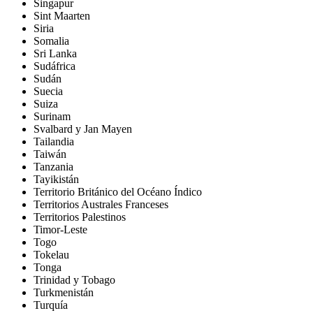
Singapur
Sint Maarten
Siria
Somalia
Sri Lanka
Sudáfrica
Sudán
Suecia
Suiza
Surinam
Svalbard y Jan Mayen
Tailandia
Taiwán
Tanzania
Tayikistán
Territorio Británico del Océano Índico
Territorios Australes Franceses
Territorios Palestinos
Timor-Leste
Togo
Tokelau
Tonga
Trinidad y Tobago
Turkmenistán
Turquía