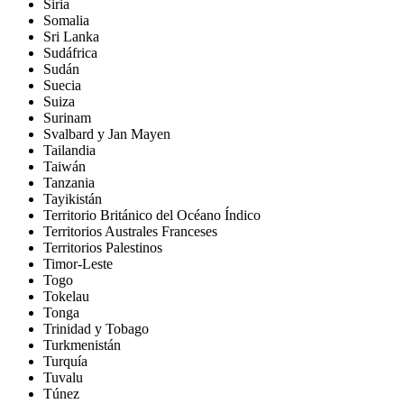
Siria
Somalia
Sri Lanka
Sudáfrica
Sudán
Suecia
Suiza
Surinam
Svalbard y Jan Mayen
Tailandia
Taiwán
Tanzania
Tayikistán
Territorio Británico del Océano Índico
Territorios Australes Franceses
Territorios Palestinos
Timor-Leste
Togo
Tokelau
Tonga
Trinidad y Tobago
Turkmenistán
Turquía
Tuvalu
Túnez