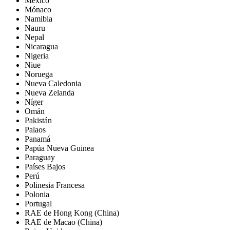
México
Mónaco
Namibia
Nauru
Nepal
Nicaragua
Nigeria
Niue
Noruega
Nueva Caledonia
Nueva Zelanda
Níger
Omán
Pakistán
Palaos
Panamá
Papúa Nueva Guinea
Paraguay
Países Bajos
Perú
Polinesia Francesa
Polonia
Portugal
RAE de Hong Kong (China)
RAE de Macao (China)