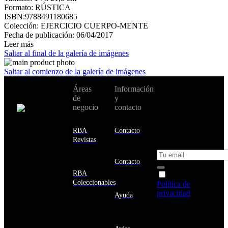
Formato: RÚSTICA
ISBN:9788491180685
Colección: EJERCICIO CUERPO-MENTE
Fecha de publicación: 06/04/2017
Leer más
Saltar al final de la galería de imágenes
Saltar al comienzo de la galería de imágenes
No te pierdas
Áreas
Información
Cambiar de
todas nuestras
de
y
país:
novedades y
negocio
contacto
ofertas en tu
email y consigue
Estados
un 10% de
RBA
Contacto
Unidos
descuento en tu
Revistas
próxima compra
Afganistán
Albania
Contacto
Alemania
RBA
Acepto la
Andorra
Coleccionables
Política de
Angola
privacidad
y
Ayuda
Anguila
deseo recibir
Antigua
información
y
sobre los
Barbuda