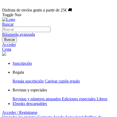
🌑 Especial Eclipse 2026:
National Geographic por solo
1€/mes
.
¡Únete hoy!
Disfruta de envíos gratis a partir de 25€ 🚚
Toggle Nav
Buscar
Búsqueda avanzada
Buscar
Acceder
Cesta
Suscripción
Regala
Regala suscripción
Canjear cupón regalo
Revistas y especiales
Revistas y números atrasados
Ediciones especiales
Libros
Ebooks descargables
Acceder / Registrarse