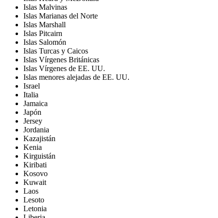
Islas Malvinas
Islas Marianas del Norte
Islas Marshall
Islas Pitcairn
Islas Salomón
Islas Turcas y Caicos
Islas Vírgenes Británicas
Islas Vírgenes de EE. UU.
Islas menores alejadas de EE. UU.
Israel
Italia
Jamaica
Japón
Jersey
Jordania
Kazajistán
Kenia
Kirguistán
Kiribati
Kosovo
Kuwait
Laos
Lesoto
Letonia
Liberia