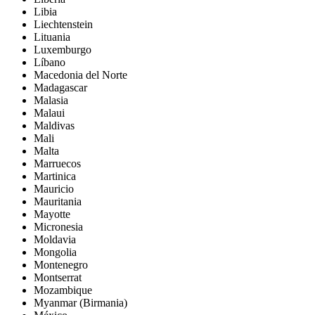
Libia
Liechtenstein
Lituania
Luxemburgo
Líbano
Macedonia del Norte
Madagascar
Malasia
Malaui
Maldivas
Mali
Malta
Marruecos
Martinica
Mauricio
Mauritania
Mayotte
Micronesia
Moldavia
Mongolia
Montenegro
Montserrat
Mozambique
Myanmar (Birmania)