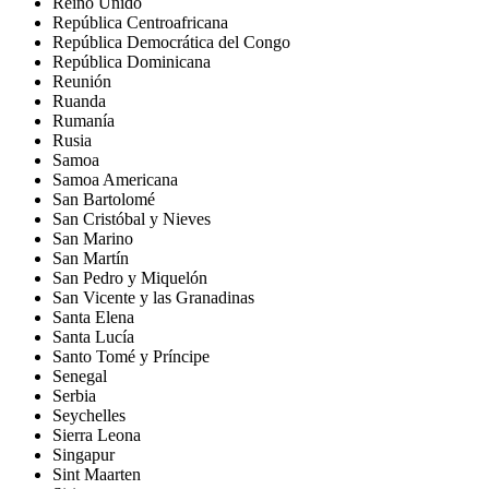
Reino Unido
República Centroafricana
República Democrática del Congo
República Dominicana
Reunión
Ruanda
Rumanía
Rusia
Samoa
Samoa Americana
San Bartolomé
San Cristóbal y Nieves
San Marino
San Martín
San Pedro y Miquelón
San Vicente y las Granadinas
Santa Elena
Santa Lucía
Santo Tomé y Príncipe
Senegal
Serbia
Seychelles
Sierra Leona
Singapur
Sint Maarten