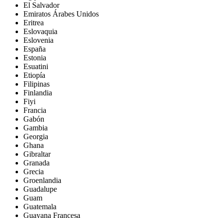
El Salvador
Emiratos Árabes Unidos
Eritrea
Eslovaquia
Eslovenia
España
Estonia
Esuatini
Etiopía
Filipinas
Finlandia
Fiyi
Francia
Gabón
Gambia
Georgia
Ghana
Gibraltar
Granada
Grecia
Groenlandia
Guadalupe
Guam
Guatemala
Guayana Francesa