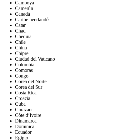
Camboya
Camerún
Canadá
Caribe neerlandés
Catar
Chad
Chequia
Chile
China
Chipre
Ciudad del Vaticano
Colombia
Comoras
Congo
Corea del Norte
Corea del Sur
Costa Rica
Croacia
Cuba
Curazao
Côte d’Ivoire
Dinamarca
Dominica
Ecuador
Egipto