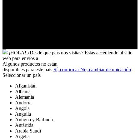
Uzbekistán
Vanuatu
Venezuela
Vietnam
Wallis
y
Futuna
Yibuti
¡HOLA!
¿Desde que país nos visitas?
Estás accediendo al sitio
web para
envíos a
Algunos productos no están
disponibles para este país
Sí, confirmar
No, cambiar de ubicación
Seleccionar un país
Afganistán
Albania
Alemania
Andorra
Angola
Anguila
Antigua y Barbuda
Antártida
Arabia Saudí
Argelia