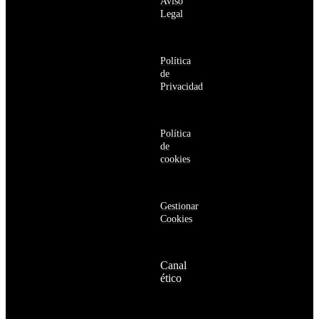
Aviso
productos y
Antártida
Legal
servicios de la
Arabia
Comunidad
Saudí
RBA
Argelia
Estás navegando
Argentina
Política
en un sitio web
Armenia
de
seguro
Aruba
Privacidad
Australia
Austria
Azerbaiyán
Política
Bahamas
de
Bangladés
cookies
Barbados
Baréin
Belice
Benín
Gestionar
Bermudas
Cookies
Bielorrusia
Bolivia
Bosnia
Canal
y
ético
Herzegovina
Botsuana
Brasil
Brunéi