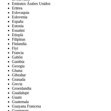
Emiratos Árabes Unidos
Eritrea
Eslovaquia
Eslovenia
España
Estonia
Esuatini
Etiopía
Filipinas
Finlandia
Fiyi
Francia
Gabón
Gambia
Georgia
Ghana
Gibraltar
Granada
Grecia
Groenlandia
Guadalupe
Guam
Guatemala
Guayana Francesa
Guernesey