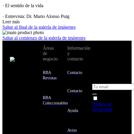
· El sentido de la vida
· Entrevista: Dr. Mario Alonso Puig
Leer más
Saltar al final de la galería de imágenes
Saltar al comienzo de la galería de imágenes
No te pierdas
Áreas
Información
Cambiar de
todas nuestras
de
y
país:
novedades y
negocio
contacto
ofertas en tu
email y consigue
Estados
un 10% de
RBA
Contacto
Unidos
descuento en tu
Revistas
próxima compra
Afganistán
Albania
Contacto
Alemania
RBA
Acepto la
Andorra
Coleccionables
Política de
Angola
privacidad
y
Ayuda
Anguila
deseo recibir
Antigua
información
y
sobre los
Barbuda
Aviso
productos y