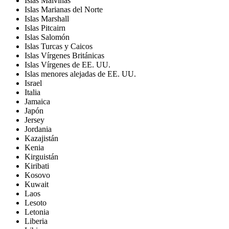
Islas Malvinas
Islas Marianas del Norte
Islas Marshall
Islas Pitcairn
Islas Salomón
Islas Turcas y Caicos
Islas Vírgenes Británicas
Islas Vírgenes de EE. UU.
Islas menores alejadas de EE. UU.
Israel
Italia
Jamaica
Japón
Jersey
Jordania
Kazajistán
Kenia
Kirguistán
Kiribati
Kosovo
Kuwait
Laos
Lesoto
Letonia
Liberia