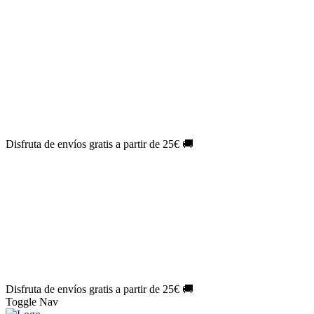
El Jueves con
-60%
¡Márcate el gol de la risa!
Aprovecha hoy
🎉
PACK ATLAS HISTÓRICO
| 👉
Consíguelo hoy al mejor precio
👈
🎁 Suscríbete a tu revista favorita y llévate un
REGALO
EXCLUSIVO
.
¡Aprovecha ya!
⏳¡ÚLTIMO DÍA!
Labores por solo
1€/mes
¡Empieza tu próxima
creación ahora!
🔥¡ÚLTIMO DÍA!
Patrones por solo
1€/mes
¡No te quedes sin tus
patrones favoritos!
Disfruta de envíos gratis a partir de 25€ 🚚
El Jueves con
-60%
¡Márcate el gol de la risa!
Aprovecha hoy
🎉
PACK ATLAS HISTÓRICO
| 👉
Consíguelo hoy al mejor precio
👈
🎁 Suscríbete a tu revista favorita y llévate un
REGALO
EXCLUSIVO
.
¡Aprovecha ya!
⏳¡ÚLTIMO DÍA!
Labores por solo
1€/mes
¡Empieza tu próxima
creación ahora!
🔥¡ÚLTIMO DÍA!
Patrones por solo
1€/mes
¡No te quedes sin tus
patrones favoritos!
Disfruta de envíos gratis a partir de 25€ 🚚
Toggle Nav