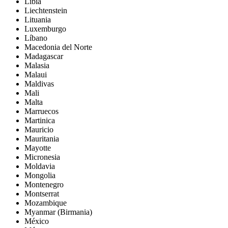
Libia
Liechtenstein
Lituania
Luxemburgo
Líbano
Macedonia del Norte
Madagascar
Malasia
Malaui
Maldivas
Mali
Malta
Marruecos
Martinica
Mauricio
Mauritania
Mayotte
Micronesia
Moldavia
Mongolia
Montenegro
Montserrat
Mozambique
Myanmar (Birmania)
México