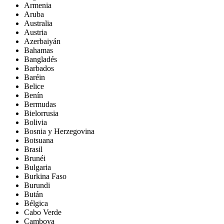
Armenia
Aruba
Australia
Austria
Azerbaiyán
Bahamas
Bangladés
Barbados
Baréin
Belice
Benín
Bermudas
Bielorrusia
Bolivia
Bosnia y Herzegovina
Botsuana
Brasil
Brunéi
Bulgaria
Burkina Faso
Burundi
Bután
Bélgica
Cabo Verde
Camboya