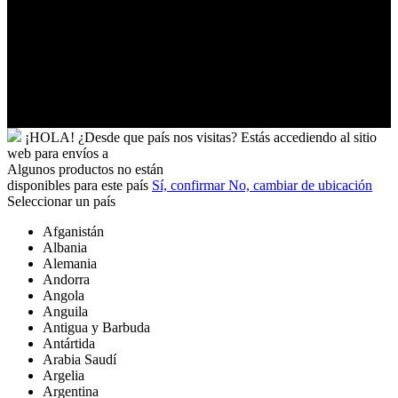
Vanuatu
Venezuela
Vietnam
Wallis
y
Futuna
Yibuti
¡HOLA!
¿Desde que país nos visitas?
Estás accediendo al sitio
web para
envíos a
Algunos productos no están
disponibles para este país
Sí, confirmar
No, cambiar de ubicación
Seleccionar un país
Afganistán
Albania
Alemania
Andorra
Angola
Anguila
Antigua y Barbuda
Antártida
Arabia Saudí
Argelia
Argentina