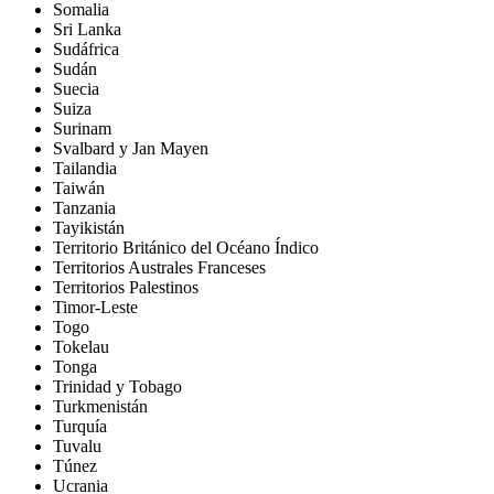
Somalia
Sri Lanka
Sudáfrica
Sudán
Suecia
Suiza
Surinam
Svalbard y Jan Mayen
Tailandia
Taiwán
Tanzania
Tayikistán
Territorio Británico del Océano Índico
Territorios Australes Franceses
Territorios Palestinos
Timor-Leste
Togo
Tokelau
Tonga
Trinidad y Tobago
Turkmenistán
Turquía
Tuvalu
Túnez
Ucrania