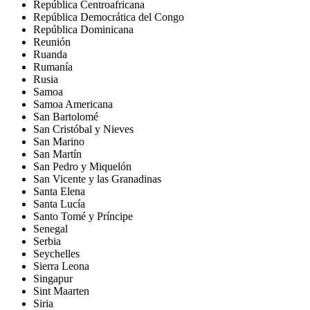
República Centroafricana
República Democrática del Congo
República Dominicana
Reunión
Ruanda
Rumanía
Rusia
Samoa
Samoa Americana
San Bartolomé
San Cristóbal y Nieves
San Marino
San Martín
San Pedro y Miquelón
San Vicente y las Granadinas
Santa Elena
Santa Lucía
Santo Tomé y Príncipe
Senegal
Serbia
Seychelles
Sierra Leona
Singapur
Sint Maarten
Siria