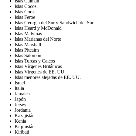
Islas Caimán
Islas Cocos
Islas Cook
Islas Feroe
Islas Georgia del Sur y Sandwich del Sur
Islas Heard y McDonald
Islas Malvinas
Islas Marianas del Norte
Islas Marshall
Islas Pitcairn
Islas Salomón
Islas Turcas y Caicos
Islas Vírgenes Británicas
Islas Vírgenes de EE. UU.
Islas menores alejadas de EE. UU.
Israel
Italia
Jamaica
Japón
Jersey
Jordania
Kazajistán
Kenia
Kirguistán
Kiribati