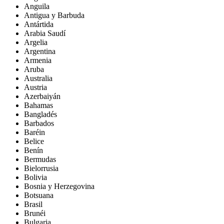
Anguila
Antigua y Barbuda
Antártida
Arabia Saudí
Argelia
Argentina
Armenia
Aruba
Australia
Austria
Azerbaiyán
Bahamas
Bangladés
Barbados
Baréin
Belice
Benín
Bermudas
Bielorrusia
Bolivia
Bosnia y Herzegovina
Botsuana
Brasil
Brunéi
Bulgaria