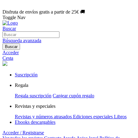
🌑 Especial Eclipse 2026:
National Geographic por solo
1€/mes
.
¡Únete hoy!
Disfruta de envíos gratis a partir de 25€ 🚚
Toggle Nav
Buscar
Búsqueda avanzada
Buscar
Acceder
Cesta
Suscripción
Regala
Regala suscripción
Canjear cupón regalo
Revistas y especiales
Revistas y números atrasados
Ediciones especiales
Libros
Ebooks descargables
Acceder / Registrarse