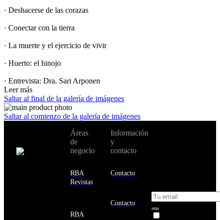
· Deshacerse de las corazas
· Conectar con la tierra
· La muerte y el ejercicio de vivir
· Huerto: el hinojo
· Entrevista: Dra. Sari Arponen
Leer más
Saltar al final de la galería de imágenes
Saltar al comienzo de la galería de imágenes
No te pierdas
Áreas
Información
Cambiar de
todas nuestras
de
y
país:
novedades y
negocio
contacto
ofertas en tu
email y consigue
Estados
un 10% de
RBA
Contacto
Unidos
descuento en tu
Revistas
próxima compra
Afganistán
Albania
Contacto
Alemania
RBA
Acepto la