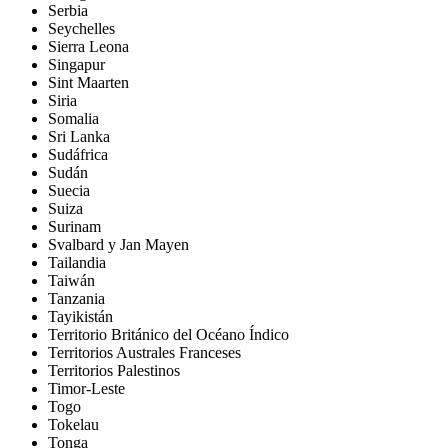
Serbia
Seychelles
Sierra Leona
Singapur
Sint Maarten
Siria
Somalia
Sri Lanka
Sudáfrica
Sudán
Suecia
Suiza
Surinam
Svalbard y Jan Mayen
Tailandia
Taiwán
Tanzania
Tayikistán
Territorio Británico del Océano Índico
Territorios Australes Franceses
Territorios Palestinos
Timor-Leste
Togo
Tokelau
Tonga