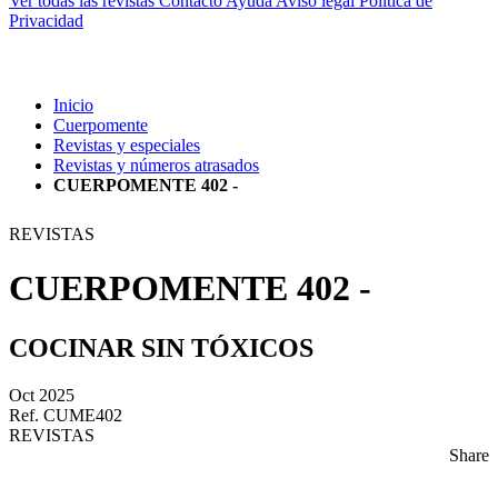
Ver todas las revistas
Contacto
Ayuda
Aviso legal
Política de
Privacidad
Inicio
Cuerpomente
Revistas y especiales
Revistas y números atrasados
CUERPOMENTE 402 -
REVISTAS
CUERPOMENTE 402 -
COCINAR SIN TÓXICOS
Oct 2025
Ref. CUME402
REVISTAS
Share