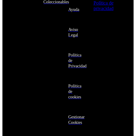
Andorra
Coleccionables
Política de
Angola
privacidad
y
Ayuda
Anguila
deseo recibir
Antigua
información
y
sobre los
Barbuda
Aviso
productos y
Antártida
Legal
servicios de la
Arabia
Comunidad
Saudí
RBA
Argelia
Estás navegando
Argentina
Política
en un sitio web
Armenia
de
seguro
Aruba
Privacidad
Australia
Austria
Azerbaiyán
Política
Bahamas
de
Bangladés
cookies
Barbados
Baréin
Belice
Benín
Gestionar
Bermudas
Cookies
Bielorrusia
Bolivia