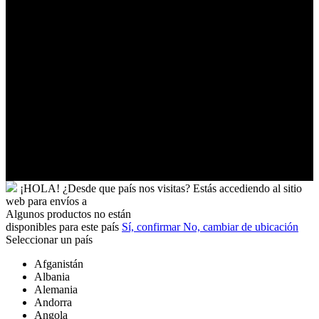
Tuvalu
Túnez
Ucrania
Uganda
Uruguay
Uzbekistán
Vanuatu
Venezuela
Vietnam
Wallis
y
Futuna
Yibuti
¡HOLA!
¿Desde que país nos visitas?
Estás accediendo al sitio
web para
envíos a
Algunos productos no están
disponibles para este país
Sí, confirmar
No, cambiar de ubicación
Seleccionar un país
Afganistán
Albania
Alemania
Andorra
Angola