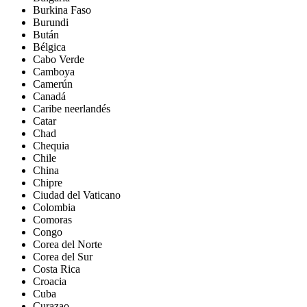
Burkina Faso
Burundi
Bután
Bélgica
Cabo Verde
Camboya
Camerún
Canadá
Caribe neerlandés
Catar
Chad
Chequia
Chile
China
Chipre
Ciudad del Vaticano
Colombia
Comoras
Congo
Corea del Norte
Corea del Sur
Costa Rica
Croacia
Cuba
Curazao