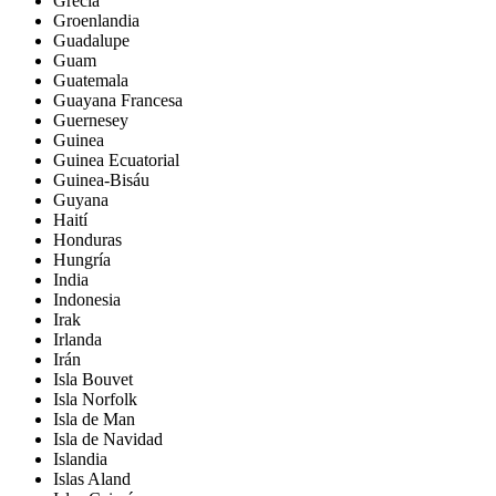
Grecia
Groenlandia
Guadalupe
Guam
Guatemala
Guayana Francesa
Guernesey
Guinea
Guinea Ecuatorial
Guinea-Bisáu
Guyana
Haití
Honduras
Hungría
India
Indonesia
Irak
Irlanda
Irán
Isla Bouvet
Isla Norfolk
Isla de Man
Isla de Navidad
Islandia
Islas Aland