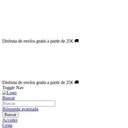
El Jueves con
-60%
¡Márcate el gol de la risa!
Aprovecha hoy
🎉
PACK ATLAS HISTÓRICO
| 👉
Consíguelo hoy al mejor precio

🎁 Suscríbete a tu revista favorita y llévate un
REGALO EXCLUSI
⏳¡ÚLTIMOS DÍAS!
Labores por solo
1€/mes
¡Empieza tu próxima 
🔥¡ÚLTIMOS DÍAS!
Patrones por solo
1€/mes
¡No te quedes sin tu
🌑 Especial Eclipse 2026:
National Geographic por solo
1€/mes
.
¡Ún
Disfruta de envíos gratis a partir de 25€ 🚚
El Jueves con
-60%
¡Márcate el gol de la risa!
Aprovecha hoy
🎉
PACK ATLAS HISTÓRICO
| 👉
Consíguelo hoy al mejor precio

🎁 Suscríbete a tu revista favorita y llévate un
REGALO EXCLUSI
⏳¡ÚLTIMOS DÍAS!
Labores por solo
1€/mes
¡Empieza tu próxima 
🔥¡ÚLTIMOS DÍAS!
Patrones por solo
1€/mes
¡No te quedes sin tu
🌑 Especial Eclipse 2026:
National Geographic por solo
1€/mes
.
¡Ún
Disfruta de envíos gratis a partir de 25€ 🚚
Toggle Nav
Buscar
Búsqueda avanzada
Buscar
Acceder
Cesta