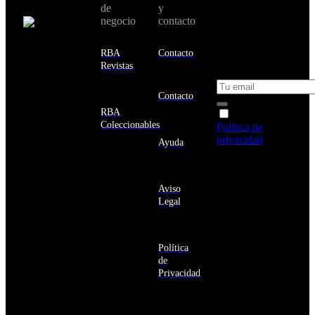
de
y
país:
novedades y
negocio
contacto
ofertas en tu
email y consigue
Estados
un 10% de
RBA
Contacto
Unidos
descuento en tu
Revistas
próxima compra
Afganistán
Albania
Contacto
Alemania
RBA
Acepto la
Andorra
Coleccionables
Política de
Angola
privacidad
y
Ayuda
Anguila
deseo recibir
Antigua
información
y
sobre los
Barbuda
Aviso
productos y
Antártida
Legal
servicios de la
Arabia
Comunidad
Saudí
RBA
Argelia
Estás navegando
Argentina
Política
en un sitio web
Armenia
de
seguro
Aruba
Privacidad
Australia
Austria
Azerbaiyán