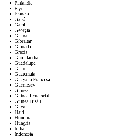
Finlandia
Fiyi
Francia
Gabón
Gambia
Georgia
Ghana
Gibraltar
Granada
Grecia
Groenlandia
Guadalupe
Guam
Guatemala
Guayana Francesa
Guernesey
Guinea
Guinea Ecuatorial
Guinea-Bisáu
Guyana
Haití
Honduras
Hungría
India
Indonesia