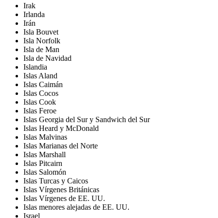
Irak
Irlanda
Irán
Isla Bouvet
Isla Norfolk
Isla de Man
Isla de Navidad
Islandia
Islas Aland
Islas Caimán
Islas Cocos
Islas Cook
Islas Feroe
Islas Georgia del Sur y Sandwich del Sur
Islas Heard y McDonald
Islas Malvinas
Islas Marianas del Norte
Islas Marshall
Islas Pitcairn
Islas Salomón
Islas Turcas y Caicos
Islas Vírgenes Británicas
Islas Vírgenes de EE. UU.
Islas menores alejadas de EE. UU.
Israel