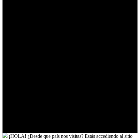
Timor-
Leste
Togo
Tokelau
Tonga
Trinidad
y
Tobago
Turkmenistán
Turquía
Tuvalu
Túnez
Ucrania
Uganda
Uruguay
Uzbekistán
Vanuatu
Venezuela
Vietnam
Wallis
y
Futuna
Yibuti
¡HOLA!
¿Desde que país nos visitas?
Estás accediendo al sitio