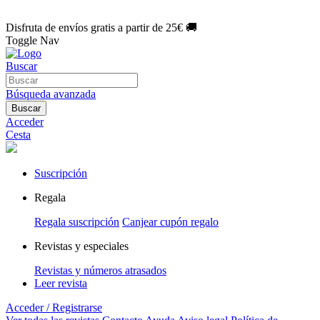
🌑 Especial Eclipse 2026:
National Geographic por solo
1€/mes
.
¡Únete hoy!
Disfruta de envíos gratis a partir de 25€ 🚚
Toggle Nav
Buscar
Búsqueda avanzada
Buscar
Acceder
Cesta
Suscripción
Regala
Regala suscripción
Canjear cupón regalo
Revistas y especiales
Revistas y números atrasados
Leer revista
Acceder / Registrarse