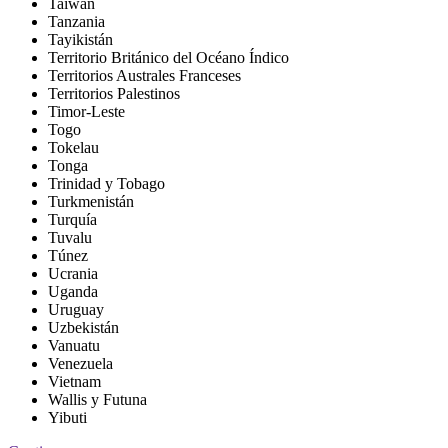
Taiwán
Tanzania
Tayikistán
Territorio Británico del Océano Índico
Territorios Australes Franceses
Territorios Palestinos
Timor-Leste
Togo
Tokelau
Tonga
Trinidad y Tobago
Turkmenistán
Turquía
Tuvalu
Túnez
Ucrania
Uganda
Uruguay
Uzbekistán
Vanuatu
Venezuela
Vietnam
Wallis y Futuna
Yibuti