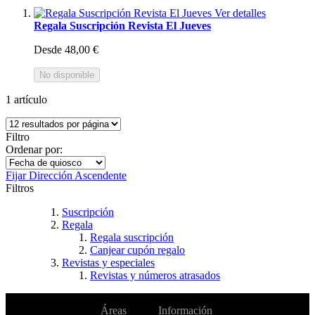
Ver detalles
Regala Suscripción Revista El Jueves
Desde
48,00 €
No disponible
1
artículo
Filtro
Ordenar por:
Fijar Dirección Ascendente
Filtros
Suscripción
Regala
Regala suscripción
Canjear cupón regalo
Revistas y especiales
Revistas y números atrasados
No te pierdas
Áreas
Información
Cambiar de
todas nuestras