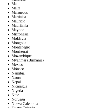
Mali
Malta
Marruecos
Martinica
Mauricio
Mauritania
Mayotte
Micronesia
Moldavia
Mongolia
Montenegro
Montserrat
Mozambique
Myanmar (Birmania)
México
Mónaco
Namibia
Nauru
Nepal
Nicaragua
Nigeria
Niue
Noruega
Nueva Caledonia
Nueva Zelanda