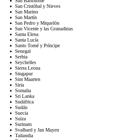
San Bartolomé
San Cristóbal y Nieves
San Marino
San Martín
San Pedro y Miquelón
San Vicente y las Granadinas
Santa Elena
Santa Lucía
Santo Tomé y Príncipe
Senegal
Serbia
Seychelles
Sierra Leona
Singapur
Sint Maarten
Siria
Somalia
Sri Lanka
Sudáfrica
Sudán
Suecia
Suiza
Surinam
Svalbard y Jan Mayen
Tailandia