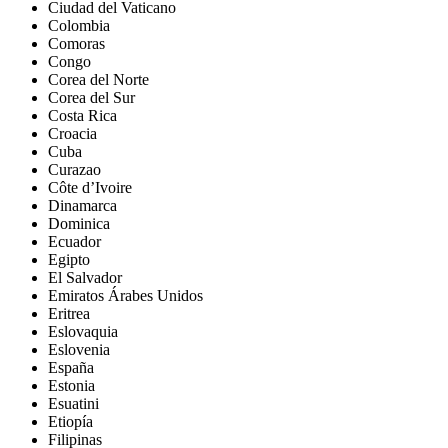
Ciudad del Vaticano
Colombia
Comoras
Congo
Corea del Norte
Corea del Sur
Costa Rica
Croacia
Cuba
Curazao
Côte d’Ivoire
Dinamarca
Dominica
Ecuador
Egipto
El Salvador
Emiratos Árabes Unidos
Eritrea
Eslovaquia
Eslovenia
España
Estonia
Esuatini
Etiopía
Filipinas