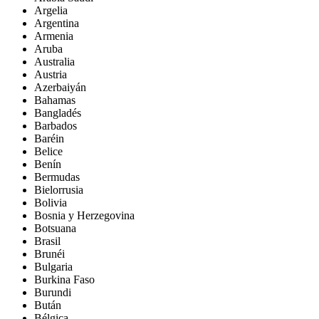
Argelia
Argentina
Armenia
Aruba
Australia
Austria
Azerbaiyán
Bahamas
Bangladés
Barbados
Baréin
Belice
Benín
Bermudas
Bielorrusia
Bolivia
Bosnia y Herzegovina
Botsuana
Brasil
Brunéi
Bulgaria
Burkina Faso
Burundi
Bután
Bélgica