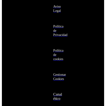
y
sobre los
Barbuda
Aviso
productos y
Antártida
Legal
servicios de la
Arabia
Comunidad
Saudí
RBA
Argelia
Estás navegando
Argentina
Política
en un sitio web
Armenia
de
seguro
Aruba
Privacidad
Australia
Austria
Azerbaiyán
Política
Bahamas
de
Bangladés
cookies
Barbados
Baréin
Belice
Benín
Gestionar
Bermudas
Cookies
Bielorrusia
Bolivia
Bosnia
Canal
y
ético
Herzegovina
Botsuana