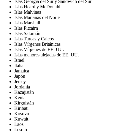
Islas Georgia del Sur y Sandwich del Sur
Islas Heard y McDonald
Islas Malvinas
Islas Marianas del Norte
Islas Marshall
Islas Pitcairn
Islas Salomón
Islas Turcas y Caicos
Islas Vírgenes Británicas
Islas Vírgenes de EE. UU.
Islas menores alejadas de EE. UU.
Israel
Italia
Jamaica
Japón
Jersey
Jordania
Kazajistán
Kenia
Kirguistán
Kiribati
Kosovo
Kuwait
Laos
Lesoto