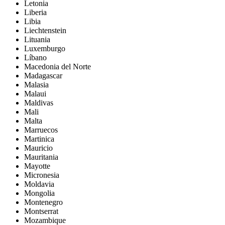
Letonia
Liberia
Libia
Liechtenstein
Lituania
Luxemburgo
Líbano
Macedonia del Norte
Madagascar
Malasia
Malaui
Maldivas
Mali
Malta
Marruecos
Martinica
Mauricio
Mauritania
Mayotte
Micronesia
Moldavia
Mongolia
Montenegro
Montserrat
Mozambique