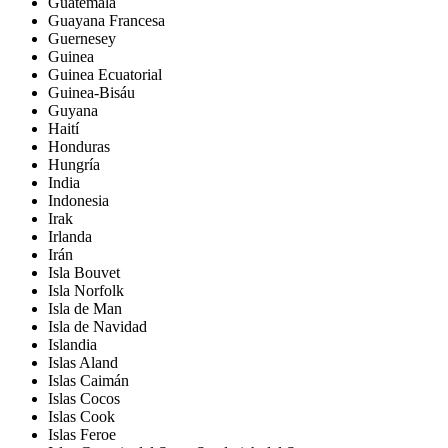
Guatemala
Guayana Francesa
Guernesey
Guinea
Guinea Ecuatorial
Guinea-Bisáu
Guyana
Haití
Honduras
Hungría
India
Indonesia
Irak
Irlanda
Irán
Isla Bouvet
Isla Norfolk
Isla de Man
Isla de Navidad
Islandia
Islas Aland
Islas Caimán
Islas Cocos
Islas Cook
Islas Feroe