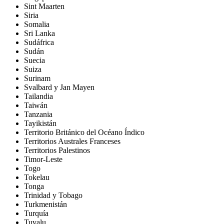
Sint Maarten
Siria
Somalia
Sri Lanka
Sudáfrica
Sudán
Suecia
Suiza
Surinam
Svalbard y Jan Mayen
Tailandia
Taiwán
Tanzania
Tayikistán
Territorio Británico del Océano Índico
Territorios Australes Franceses
Territorios Palestinos
Timor-Leste
Togo
Tokelau
Tonga
Trinidad y Tobago
Turkmenistán
Turquía
Tuvalu