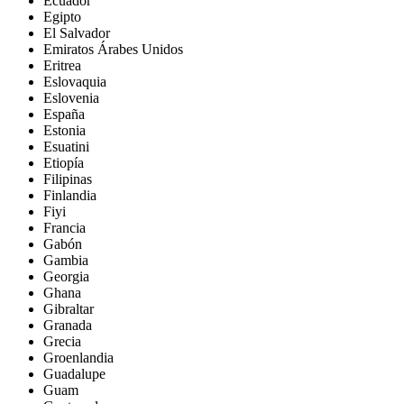
Ecuador
Egipto
El Salvador
Emiratos Árabes Unidos
Eritrea
Eslovaquia
Eslovenia
España
Estonia
Esuatini
Etiopía
Filipinas
Finlandia
Fiyi
Francia
Gabón
Gambia
Georgia
Ghana
Gibraltar
Granada
Grecia
Groenlandia
Guadalupe
Guam