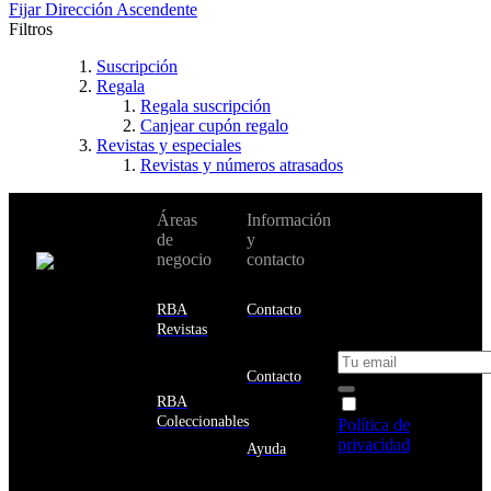
Fijar Dirección Ascendente
Filtros
Suscripción
Regala
Regala suscripción
Canjear cupón regalo
Revistas y especiales
Revistas y números atrasados
No te pierdas
Áreas
Información
Cambiar de
todas nuestras
de
y
país:
novedades y
negocio
contacto
ofertas en tu
email y consigue
Estados
un 10% de
RBA
Contacto
Unidos
descuento en tu
Revistas
próxima compra
Afganistán
Albania
Contacto
Alemania
RBA
Acepto la
Andorra
Coleccionables
Política de
Angola
privacidad
y
Ayuda
Anguila
deseo recibir
Antigua
información