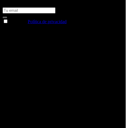
consigue un 10% de descuento en tu próxima compra
Acepto la
Política de privacidad
y deseo recibir información
sobre los productos y servicios de la Comunidad RBA
Estás navegando en un sitio web seguro