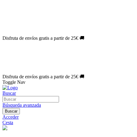
El Jueves con
-60%
¡Márcate el gol de la risa!
Aprovecha hoy
🎉
PACK ATLAS HISTÓRICO
| 👉
Consíguelo hoy al mejor precio

🎁 Suscríbete a tu revista favorita y llévate un
REGALO EXCLUSI
⏳¡ÚLTIMO DÍA!
Labores por solo
1€/mes
¡Empieza tu próxima cre
🔥¡ÚLTIMO DÍA!
Patrones por solo
1€/mes
¡No te quedes sin tus p
Disfruta de envíos gratis a partir de 25€ 🚚
El Jueves con
-60%
¡Márcate el gol de la risa!
Aprovecha hoy
🎉
PACK ATLAS HISTÓRICO
| 👉
Consíguelo hoy al mejor precio

🎁 Suscríbete a tu revista favorita y llévate un
REGALO EXCLUSI
⏳¡ÚLTIMO DÍA!
Labores por solo
1€/mes
¡Empieza tu próxima cre
🔥¡ÚLTIMO DÍA!
Patrones por solo
1€/mes
¡No te quedes sin tus p
Disfruta de envíos gratis a partir de 25€ 🚚
Toggle Nav
Buscar
Búsqueda avanzada
Buscar
Acceder
Cesta