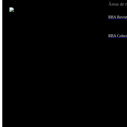
Áreas de 
Cambiar de país:
Estados Unidos
RBA Revist
Afganistán
Albania
Alemania
Andorra
RBA Colecc
Angola
Anguila
Antigua y Barbuda
Antártida
Arabia Saudí
Argelia
Argentina
Armenia
Aruba
Australia
Austria
Azerbaiyán
Bahamas
Bangladés
Barbados
Baréin
Belice
Benín