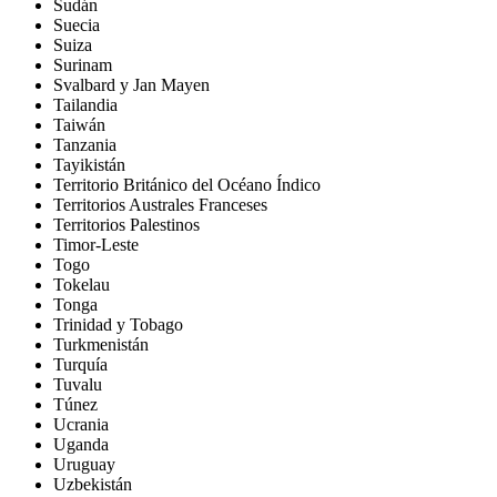
Sudán
Suecia
Suiza
Surinam
Svalbard y Jan Mayen
Tailandia
Taiwán
Tanzania
Tayikistán
Territorio Británico del Océano Índico
Territorios Australes Franceses
Territorios Palestinos
Timor-Leste
Togo
Tokelau
Tonga
Trinidad y Tobago
Turkmenistán
Turquía
Tuvalu
Túnez
Ucrania
Uganda
Uruguay
Uzbekistán