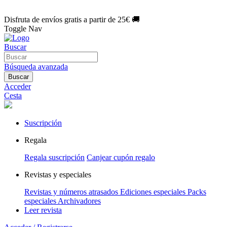
🌑 Especial Eclipse 2026:
National Geographic por solo
1€/mes
.
¡Únete hoy!
Disfruta de envíos gratis a partir de 25€ 🚚
Toggle Nav
Buscar
Búsqueda avanzada
Buscar
Acceder
Cesta
Suscripción
Regala
Regala suscripción
Canjear cupón regalo
Revistas y especiales
Revistas y números atrasados
Ediciones especiales
Packs
especiales
Archivadores
Leer revista