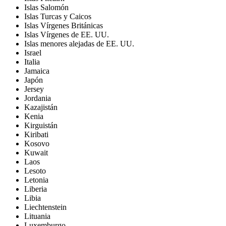
Islas Salomón
Islas Turcas y Caicos
Islas Vírgenes Británicas
Islas Vírgenes de EE. UU.
Islas menores alejadas de EE. UU.
Israel
Italia
Jamaica
Japón
Jersey
Jordania
Kazajistán
Kenia
Kirguistán
Kiribati
Kosovo
Kuwait
Laos
Lesoto
Letonia
Liberia
Libia
Liechtenstein
Lituania
Luxemburgo