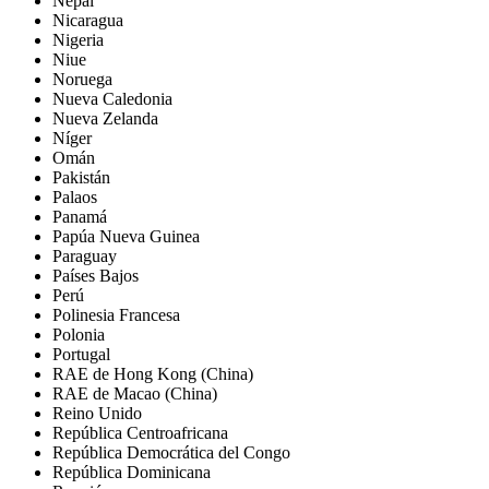
Nepal
Nicaragua
Nigeria
Niue
Noruega
Nueva Caledonia
Nueva Zelanda
Níger
Omán
Pakistán
Palaos
Panamá
Papúa Nueva Guinea
Paraguay
Países Bajos
Perú
Polinesia Francesa
Polonia
Portugal
RAE de Hong Kong (China)
RAE de Macao (China)
Reino Unido
República Centroafricana
República Democrática del Congo
República Dominicana