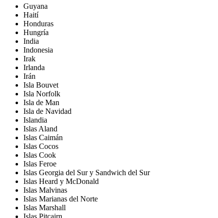
Guyana
Haití
Honduras
Hungría
India
Indonesia
Irak
Irlanda
Irán
Isla Bouvet
Isla Norfolk
Isla de Man
Isla de Navidad
Islandia
Islas Aland
Islas Caimán
Islas Cocos
Islas Cook
Islas Feroe
Islas Georgia del Sur y Sandwich del Sur
Islas Heard y McDonald
Islas Malvinas
Islas Marianas del Norte
Islas Marshall
Islas Pitcairn