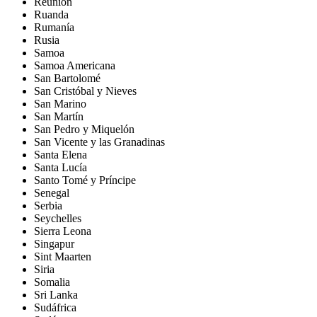
Reunión
Ruanda
Rumanía
Rusia
Samoa
Samoa Americana
San Bartolomé
San Cristóbal y Nieves
San Marino
San Martín
San Pedro y Miquelón
San Vicente y las Granadinas
Santa Elena
Santa Lucía
Santo Tomé y Príncipe
Senegal
Serbia
Seychelles
Sierra Leona
Singapur
Sint Maarten
Siria
Somalia
Sri Lanka
Sudáfrica