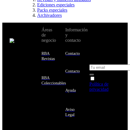
Ediciones especiales
Packs especiales
Archivadores
No te pierdas
Áreas
Información
Cambiar de
todas nuestras
de
y
país:
novedades y
negocio
contacto
ofertas en tu
email y consigue
Estados
un 10% de
RBA
Contacto
Unidos
descuento en tu
Revistas
próxima compra
Afganistán
Albania
Contacto
Alemania
RBA
Acepto la
Andorra
Coleccionables
Política de
Angola
privacidad
y
Ayuda
Anguila
deseo recibir
Antigua
información
y
sobre los
Barbuda
Aviso
productos y
Antártida
Legal
servicios de la
Arabia
Comunidad
Saudí
RBA
Argelia