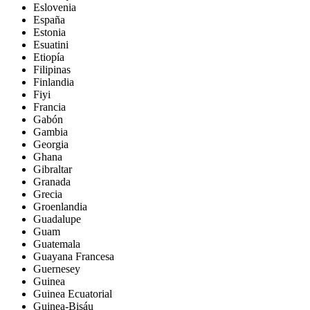
Eslovenia
España
Estonia
Esuatini
Etiopía
Filipinas
Finlandia
Fiyi
Francia
Gabón
Gambia
Georgia
Ghana
Gibraltar
Granada
Grecia
Groenlandia
Guadalupe
Guam
Guatemala
Guayana Francesa
Guernesey
Guinea
Guinea Ecuatorial
Guinea-Bisáu