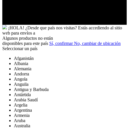
Wallis
y
Futuna
Yibuti
¡HOLA!
¿Desde que país nos visitas?
Estás accediendo al sitio
web para
envíos a
Algunos productos no están
disponibles para este país
Sí, confirmar
No, cambiar de ubicación
Seleccionar un país
Afganistán
Albania
Alemania
Andorra
Angola
Anguila
Antigua y Barbuda
Antártida
Arabia Saudí
Argelia
Argentina
Armenia
Aruba
Australia