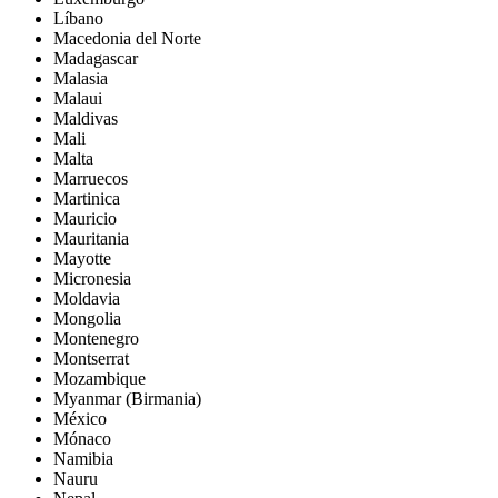
Líbano
Macedonia del Norte
Madagascar
Malasia
Malaui
Maldivas
Mali
Malta
Marruecos
Martinica
Mauricio
Mauritania
Mayotte
Micronesia
Moldavia
Mongolia
Montenegro
Montserrat
Mozambique
Myanmar (Birmania)
México
Mónaco
Namibia
Nauru