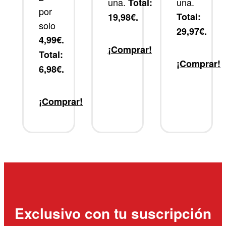
una.
una.
Total:
por
Total:
19,98€.
solo
29,97€.
4,99€.
¡Comprar!
Total:
¡Comprar!
6,98€.
¡Comprar!
Exclusivo con tu suscripción