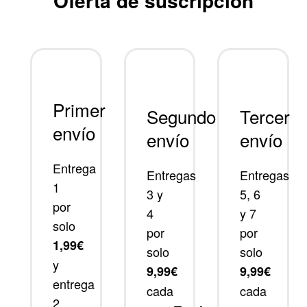
Oferta de suscripción
Primer
Segundo
Tercer
envío
envío
envío
Entrega
Entregas
Entregas
1
3 y
5, 6
por
4
y 7
solo
por
por
1,99€
solo
solo
y
9,99€
9,99€
entrega
cada
cada
2