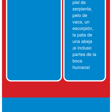
piel de
serpiente,
pelo de
vaca, un
escorpión,
la pata de
una abeja
¡e incluso
partes de la
boca
humana!