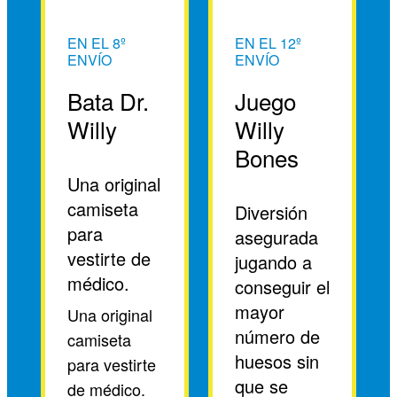
EN EL 8º
EN EL 12º
ENVÍO
ENVÍO
Bata Dr.
Juego
Willy
Willy
Bones
Una original
camiseta
Diversión
para
asegurada
vestirte de
jugando a
médico.
conseguir el
mayor
Una original
número de
camiseta
huesos sin
para vestirte
que se
de médico.