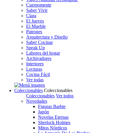
Cuerpomente
Saber Vivir
Clara
El Jueves
El Mueble
Patrones
Arquitectura y Diseño
Saber Cocinar
Speak Up
Labores del hogar
Archivadores
Interiores
Lecturas
Cocina Fácil
Ver todas
Coleccionables
Coleccionables
Coleccionables
Ver todos
Novedades
Figuras Barbie
Japón
Novelas Eternas
Sherlock Holmes
Mitos Nórdicos