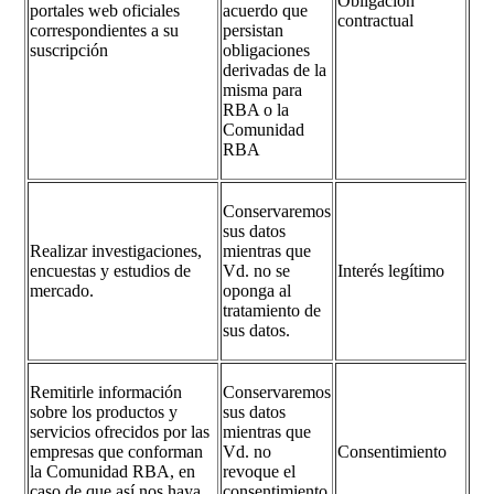
Obligación
portales web oficiales
acuerdo que
contractual
correspondientes a su
persistan
suscripción
obligaciones
derivadas de la
misma para
RBA o la
Comunidad
RBA
Conservaremos
sus datos
Realizar investigaciones,
mientras que
encuestas y estudios de
Vd. no se
Interés legítimo
mercado.
oponga al
tratamiento de
sus datos.
Remitirle información
Conservaremos
sobre los productos y
sus datos
servicios ofrecidos por las
mientras que
empresas que conforman
Vd. no
Consentimiento
la Comunidad RBA, en
revoque el
caso de que así nos haya
consentimiento