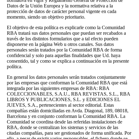
normativa en vigor y Reglamento General de Protección de
Datos de la Unión Europea y la normativa relativa a la
protección de datos de carácter personal vigente en cada
momento, siendo un objetivo prioritario.
El objetivo de esta política es explicarle como la Comunidad
RBA tratará sus datos personales que puedan ser recabados a
través de los distintos formularios que a tal efecto pueden
disponerse en la página Web u otros canales. Sus datos
personales serán tratados por la Comunidad RBA de forma
confidencial y solo para aquellas finalidades que Ud. haya
consentido, tal y como se explica a continuación en la presente
política.
En general los datos personales serán tratados conjuntamente
por las empresas que conforman la Comunidad RBA que está
integrada por las siguientes empresas de RBA: RBA
COLECCIONABLES, S.A.U., RBA REVISTAS, S.L., RBA
LIBROS Y PUBLICACIONES, S.L. y EDICIONES EL
JUEVES, S.A., pertenecientes al sector editorial. Estas
compañías están domiciliadas en Avda. Diagonal, 189, 08018,
Barcelona y en conjunto conforman la Comunidad RBA. La
Comunidad se coordina desde las referidas instalaciones de
RBA, donde se centralizan los sistemas y servicios de las
citadas compañías, para ser gestionados de forma unificada. Por
ello, a pesar de existir varios responsables, el fichero donde se