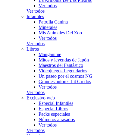
La Armonía De Las Piedras
Ver todos
Ver todos
Infantiles
Patrulla Canina
Minerales
Mis Animales Del Zoo
Ver todos
Ver todos
Libros
Manganime
Mitos y leyendas de Japón
Maestros del Fantástico
Videojuegos Legendarios
Un paseo por el cosmos NG
Grandes autores Lit Gredos
Ver todos
Ver todos
Exclusivo web
Especial Infantiles
Especial Libros
Packs especiales
Números atrasados
Ver todos
Ver todos