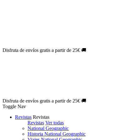
Oferta Exclusiva:
10% en la colección Barbie al suscribirte.
¡Suscríbete hoy!
NOVEDAD
| Novelas Eternas al
50%
de descuento.
¡Suscríbete
hoy!
NOVEDAD
| Sherlock Holmes al
50%
de descuento.
¡Suscríbete y
disfruta!
NOVEDAD
| Colección Japón al
44%
de descuento.
¡Suscríbete
ya!
Disfruta de envíos gratis a partir de 25€ 🚚
Oferta Exclusiva:
10% en la colección Barbie al suscribirte.
¡Suscríbete hoy!
NOVEDAD
| Novelas Eternas al
50%
de descuento.
¡Suscríbete
hoy!
NOVEDAD
| Sherlock Holmes al
50%
de descuento.
¡Suscríbete y
disfruta!
NOVEDAD
| Colección Japón al
44%
de descuento.
¡Suscríbete
ya!
Disfruta de envíos gratis a partir de 25€ 🚚
Toggle Nav
Revistas
Revistas
Revistas
Ver todas
National Geographic
Historia National Geographic
Viajes National Geographic