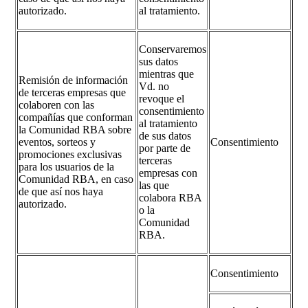
autorizado.
al tratamiento.
Conservaremos
sus datos
mientras que
Remisión de información
Vd. no
de terceras empresas que
revoque el
colaboren con las
consentimiento
compañías que conforman
al tratamiento
la Comunidad RBA sobre
de sus datos
eventos, sorteos y
Consentimiento
por parte de
promociones exclusivas
terceras
para los usuarios de la
empresas con
Comunidad RBA, en caso
las que
de que así nos haya
colabora RBA
autorizado.
o la
Comunidad
RBA.
Consentimiento