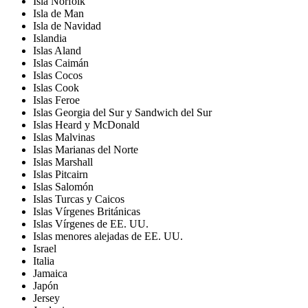
Isla Norfolk
Isla de Man
Isla de Navidad
Islandia
Islas Aland
Islas Caimán
Islas Cocos
Islas Cook
Islas Feroe
Islas Georgia del Sur y Sandwich del Sur
Islas Heard y McDonald
Islas Malvinas
Islas Marianas del Norte
Islas Marshall
Islas Pitcairn
Islas Salomón
Islas Turcas y Caicos
Islas Vírgenes Británicas
Islas Vírgenes de EE. UU.
Islas menores alejadas de EE. UU.
Israel
Italia
Jamaica
Japón
Jersey