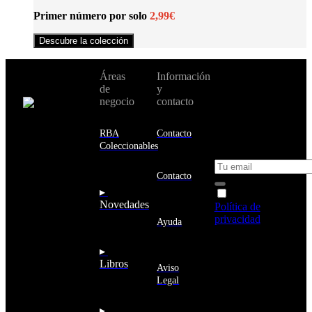
Primer número por solo
2,99€
Descubre la colección
No te pierdas
Áreas
Información
Cambiar de
todas nuestras
de
y
país:
novedades y
negocio
contacto
ofertas en tu
email y consigue
Estados
un 10% de
RBA
Contacto
Unidos
descuento en tu
Coleccionables
próxima compra
Afganistán
Albania
Contacto
Alemania
▸
Acepto la
Andorra
Novedades
Política de
Angola
privacidad
y
Ayuda
Anguila
deseo recibir
Antigua
información
▸
y
sobre los
Libros
Barbuda
Aviso
productos y
Antártida
Legal
servicios de la
Arabia
Comunidad
Saudí
RBA
▸