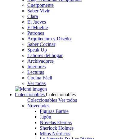
Cuerpomente
Saber Vivir
Clara
El Jueves
El Mueble
Patrones
Arquitectura y Diseño
Saber Cocinar
Speak Up
Labores del hogar
Archivadores
Interiores
Lecturas
Cocina Fácil
Ver todas
Coleccionables
Coleccionables
Coleccionables
Ver todos
Novedades
Figuras Barbie
Japón
Novelas Eternas
Sherlock Holmes
Mitos Nórdicos