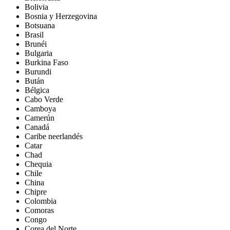
Bolivia
Bosnia y Herzegovina
Botsuana
Brasil
Brunéi
Bulgaria
Burkina Faso
Burundi
Bután
Bélgica
Cabo Verde
Camboya
Camerún
Canadá
Caribe neerlandés
Catar
Chad
Chequia
Chile
China
Chipre
Colombia
Comoras
Congo
Corea del Norte