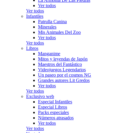
La Armonía De Las Piedras
Ver todos
Ver todos
Infantiles
Patrulla Canina
Minerales
Mis Animales Del Zoo
Ver todos
Ver todos
Libros
Manganime
Mitos y leyendas de Japón
Maestros del Fantástico
Videojuegos Legendarios
Un paseo por el cosmos NG
Grandes autores Lit Gredos
Ver todos
Ver todos
Exclusivo web
Especial Infantiles
Especial Libros
Packs especiales
Números atrasados
Ver todos
Ver todos