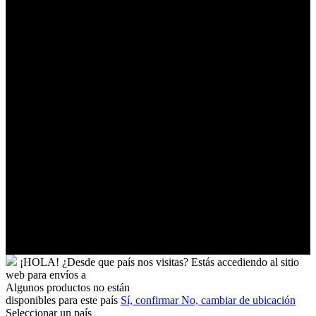
Franceses
Territorios
Palestinos
Timor-
Leste
Togo
Tokelau
Tonga
Trinidad
y
Tobago
Turkmenistán
Turquía
Tuvalu
Túnez
Ucrania
Uganda
Uruguay
Yibuti
¡HOLA!
¿Desde que país nos visitas?
Estás accediendo al sitio
web para
envíos a
Algunos productos no están
disponibles para este país
Sí, confirmar
No, cambiar de ubicación
Seleccionar un país