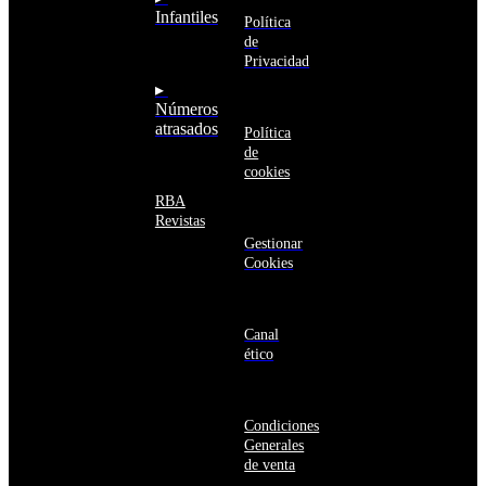
Argelia
Estás navegando
Infantiles
Argentina
Política
en un sitio web
Armenia
de
seguro
Aruba
Privacidad
Australia
▸
Austria
Números
Azerbaiyán
atrasados
Política
Bahamas
de
Bangladés
cookies
Barbados
Baréin
RBA
Belice
Revistas
Benín
Gestionar
Bermudas
Cookies
Bielorrusia
Bolivia
Bosnia
y
Canal
Herzegovina
ético
Botsuana
Brasil
Brunéi
Condiciones
Bulgaria
Generales
Burkina
de venta
Faso