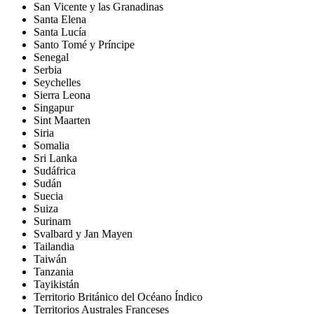
San Vicente y las Granadinas
Santa Elena
Santa Lucía
Santo Tomé y Príncipe
Senegal
Serbia
Seychelles
Sierra Leona
Singapur
Sint Maarten
Siria
Somalia
Sri Lanka
Sudáfrica
Sudán
Suecia
Suiza
Surinam
Svalbard y Jan Mayen
Tailandia
Taiwán
Tanzania
Tayikistán
Territorio Británico del Océano Índico
Territorios Australes Franceses