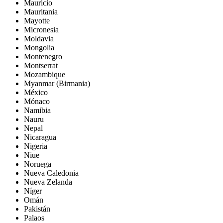
Mauricio
Mauritania
Mayotte
Micronesia
Moldavia
Mongolia
Montenegro
Montserrat
Mozambique
Myanmar (Birmania)
México
Mónaco
Namibia
Nauru
Nepal
Nicaragua
Nigeria
Niue
Noruega
Nueva Caledonia
Nueva Zelanda
Níger
Omán
Pakistán
Palaos