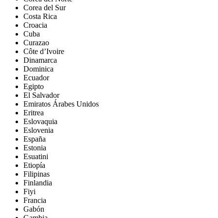
Corea del Sur
Costa Rica
Croacia
Cuba
Curazao
Côte d’Ivoire
Dinamarca
Dominica
Ecuador
Egipto
El Salvador
Emiratos Árabes Unidos
Eritrea
Eslovaquia
Eslovenia
España
Estonia
Esuatini
Etiopía
Filipinas
Finlandia
Fiyi
Francia
Gabón
Gambia