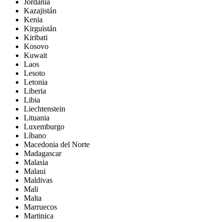
Jordania
Kazajistán
Kenia
Kirguistán
Kiribati
Kosovo
Kuwait
Laos
Lesoto
Letonia
Liberia
Libia
Liechtenstein
Lituania
Luxemburgo
Líbano
Macedonia del Norte
Madagascar
Malasia
Malaui
Maldivas
Mali
Malta
Marruecos
Martinica