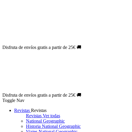
Oferta Exclusiva:
10% en la colección Barbie al suscribirte.
¡Suscríbete hoy!
NOVEDAD
| Novelas Eternas al
50%
de descuento.
¡Suscríbete
hoy!
NOVEDAD
| Sherlock Holmes al
50%
de descuento.
¡Suscríbete y
disfruta!
NOVEDAD
| Colección Japón al
44%
de descuento.
¡Suscríbete
ya!
Disfruta de envíos gratis a partir de 25€ 🚚
Oferta Exclusiva:
10% en la colección Barbie al suscribirte.
¡Suscríbete hoy!
NOVEDAD
| Novelas Eternas al
50%
de descuento.
¡Suscríbete
hoy!
NOVEDAD
| Sherlock Holmes al
50%
de descuento.
¡Suscríbete y
disfruta!
NOVEDAD
| Colección Japón al
44%
de descuento.
¡Suscríbete
ya!
Disfruta de envíos gratis a partir de 25€ 🚚
Toggle Nav
Revistas
Revistas
Revistas
Ver todas
National Geographic
Historia National Geographic
Viajes National Geographic