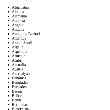
Afganistán
Albania
Alemania
Andorra
Angola
Anguila
Antigua y Barbuda
Antártida
Arabia Saudí
Argelia
Argentina
Armenia
Aruba
Australia
Austria
Azerbaiyán
Bahamas
Bangladés
Barbados
Baréin
Belice
Benín
Bermudas
Bielorrusia