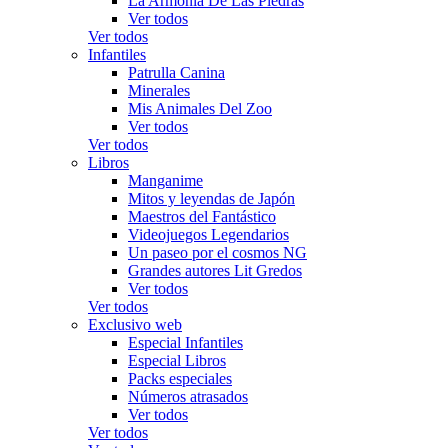
La Armonía De Las Piedras
Ver todos
Ver todos
Infantiles
Patrulla Canina
Minerales
Mis Animales Del Zoo
Ver todos
Ver todos
Libros
Manganime
Mitos y leyendas de Japón
Maestros del Fantástico
Videojuegos Legendarios
Un paseo por el cosmos NG
Grandes autores Lit Gredos
Ver todos
Ver todos
Exclusivo web
Especial Infantiles
Especial Libros
Packs especiales
Números atrasados
Ver todos
Ver todos