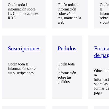
Obtén toda la
Obtén toda la
Obtén
información sobre
información
la
las Comunicaciones
sobre cómo
infor
RBA
registrarte en la
sobre
web
y con
Suscripciones
Pedidos
Forma
de pa
Obtén toda la
Obtén toda
información sobre
la
Obtén to
tus suscripciones
información
la
sobre tus
informac
pedidos
sobre las
formas d
pago