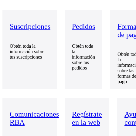
Suscripciones
Pedidos
Forma
de pa
Obtén toda la
Obtén toda
información sobre
la
Obtén to
tus suscripciones
información
la
sobre tus
informac
pedidos
sobre las
formas d
pago
Comunicaciones
Regístrate
Ayu
RBA
en la web
con