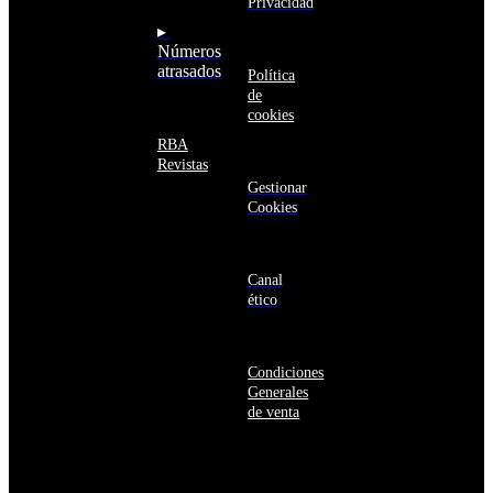
Aruba
Privacidad
Australia
▸
Austria
Números
Azerbaiyán
atrasados
Política
Bahamas
de
Bangladés
cookies
Barbados
Baréin
RBA
Belice
Revistas
Benín
Gestionar
Bermudas
Cookies
Bielorrusia
Bolivia
Bosnia
y
Canal
Herzegovina
ético
Botsuana
Brasil
Brunéi
Condiciones
Bulgaria
Generales
Burkina
de venta
Faso
Burundi
Bután
Bélgica