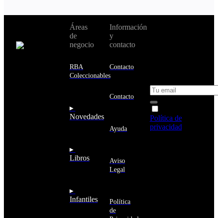
No te pierdas
Áreas
Información
Cambiar de
todas nuestras
de
y
país:
novedades y
negocio
contacto
ofertas en tu
email y consigue
Estados
un 10% de
RBA
Contacto
Unidos
descuento en tu
Coleccionables
próxima compra
Afganistán
Albania
Contacto
Alemania
▸
Acepto la
Andorra
Novedades
Política de
Angola
privacidad
y
Ayuda
Anguila
deseo recibir
Antigua
información
▸
y
sobre los
Libros
Barbuda
Aviso
productos y
Antártida
Legal
servicios de la
Arabia
Comunidad
Saudí
RBA
▸
Argelia
Estás navegando
Infantiles
Argentina
Política
en un sitio web
Armenia
de
seguro