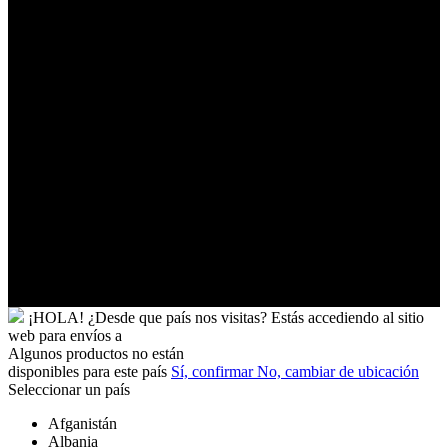
Timor-
Leste
Togo
Tokelau
Tonga
Trinidad
y
Tobago
Turkmenistán
Turquía
Tuvalu
Túnez
Ucrania
Uganda
Uruguay
Yibuti
¡HOLA!
¿Desde que país nos visitas?
Estás accediendo al sitio
web para
envíos a
Algunos productos no están
disponibles para este país
Sí, confirmar
No, cambiar de ubicación
Seleccionar un país
Afganistán
Albania