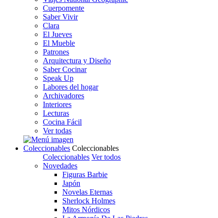
Cuerpomente
Saber Vivir
Clara
El Jueves
El Mueble
Patrones
Arquitectura y Diseño
Saber Cocinar
Speak Up
Labores del hogar
Archivadores
Interiores
Lecturas
Cocina Fácil
Ver todas
Coleccionables
Coleccionables
Coleccionables
Ver todos
Novedades
Figuras Barbie
Japón
Novelas Eternas
Sherlock Holmes
Mitos Nórdicos