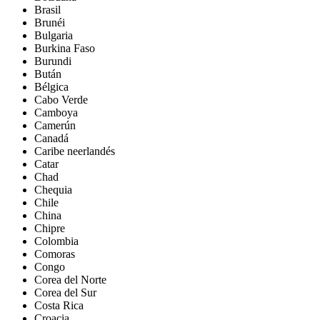
Brasil
Brunéi
Bulgaria
Burkina Faso
Burundi
Bután
Bélgica
Cabo Verde
Camboya
Camerún
Canadá
Caribe neerlandés
Catar
Chad
Chequia
Chile
China
Chipre
Colombia
Comoras
Congo
Corea del Norte
Corea del Sur
Costa Rica
Croacia