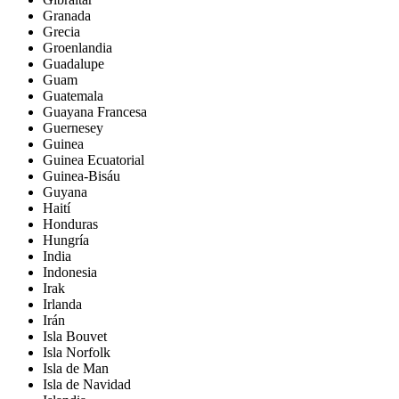
Granada
Grecia
Groenlandia
Guadalupe
Guam
Guatemala
Guayana Francesa
Guernesey
Guinea
Guinea Ecuatorial
Guinea-Bisáu
Guyana
Haití
Honduras
Hungría
India
Indonesia
Irak
Irlanda
Irán
Isla Bouvet
Isla Norfolk
Isla de Man
Isla de Navidad