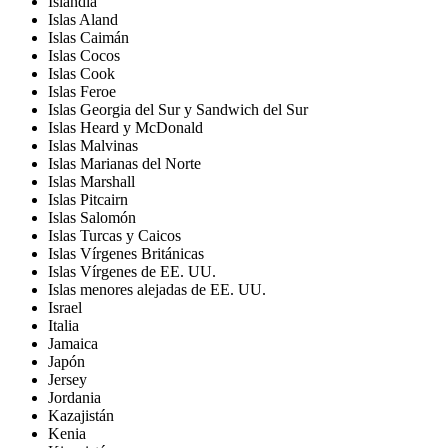
Islandia
Islas Aland
Islas Caimán
Islas Cocos
Islas Cook
Islas Feroe
Islas Georgia del Sur y Sandwich del Sur
Islas Heard y McDonald
Islas Malvinas
Islas Marianas del Norte
Islas Marshall
Islas Pitcairn
Islas Salomón
Islas Turcas y Caicos
Islas Vírgenes Británicas
Islas Vírgenes de EE. UU.
Islas menores alejadas de EE. UU.
Israel
Italia
Jamaica
Japón
Jersey
Jordania
Kazajistán
Kenia