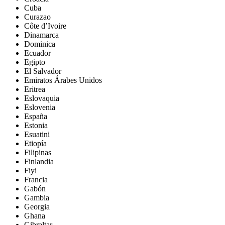
Cuba
Curazao
Côte d’Ivoire
Dinamarca
Dominica
Ecuador
Egipto
El Salvador
Emiratos Árabes Unidos
Eritrea
Eslovaquia
Eslovenia
España
Estonia
Esuatini
Etiopía
Filipinas
Finlandia
Fiyi
Francia
Gabón
Gambia
Georgia
Ghana
Gibraltar