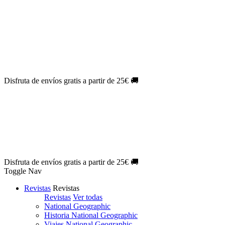
Oferta Exclusiva:
10% en la colección Barbie al suscribirte.
¡Suscríbete hoy!
NOVEDAD
| Novelas Eternas al
50%
de descuento.
¡Suscríbete
hoy!
NOVEDAD
| Sherlock Holmes al
50%
de descuento.
¡Suscríbete y
disfruta!
NOVEDAD
| Colección Japón al
44%
de descuento.
¡Suscríbete
ya!
Disfruta de envíos gratis a partir de 25€ 🚚
Oferta Exclusiva:
10% en la colección Barbie al suscribirte.
¡Suscríbete hoy!
NOVEDAD
| Novelas Eternas al
50%
de descuento.
¡Suscríbete
hoy!
NOVEDAD
| Sherlock Holmes al
50%
de descuento.
¡Suscríbete y
disfruta!
NOVEDAD
| Colección Japón al
44%
de descuento.
¡Suscríbete
ya!
Disfruta de envíos gratis a partir de 25€ 🚚
Toggle Nav
Revistas
Revistas
Revistas
Ver todas
National Geographic
Historia National Geographic
Viajes National Geographic