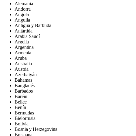
Alemania
Andorra
Angola
Anguila
Antigua y Barbuda
Antártida
Arabia Saudí
Argelia
Argentina
Armenia
Aruba
Australia
Austria
Azerbaiyán
Bahamas
Bangladés
Barbados
Baréin
Belice
Benín
Bermudas
Bielorrusia
Bolivia
Bosnia y Herzegovina
Botsuana