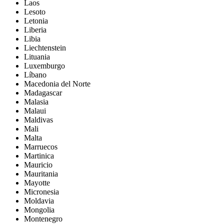
Laos
Lesoto
Letonia
Liberia
Libia
Liechtenstein
Lituania
Luxemburgo
Líbano
Macedonia del Norte
Madagascar
Malasia
Malaui
Maldivas
Mali
Malta
Marruecos
Martinica
Mauricio
Mauritania
Mayotte
Micronesia
Moldavia
Mongolia
Montenegro