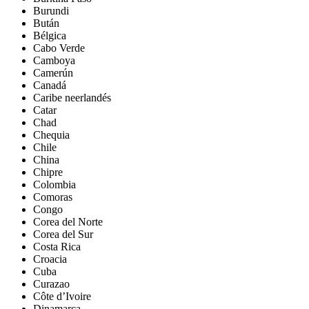
Burundi
Bután
Bélgica
Cabo Verde
Camboya
Camerún
Canadá
Caribe neerlandés
Catar
Chad
Chequia
Chile
China
Chipre
Colombia
Comoras
Congo
Corea del Norte
Corea del Sur
Costa Rica
Croacia
Cuba
Curazao
Côte d’Ivoire
Dinamarca