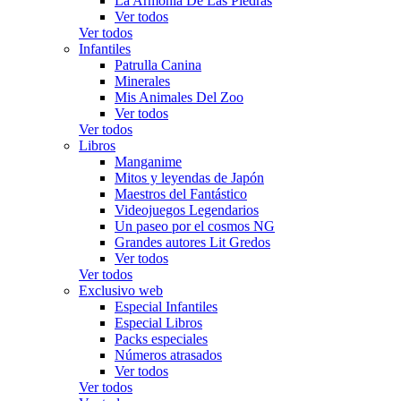
La Armonía De Las Piedras
Ver todos
Ver todos
Infantiles
Patrulla Canina
Minerales
Mis Animales Del Zoo
Ver todos
Ver todos
Libros
Manganime
Mitos y leyendas de Japón
Maestros del Fantástico
Videojuegos Legendarios
Un paseo por el cosmos NG
Grandes autores Lit Gredos
Ver todos
Ver todos
Exclusivo web
Especial Infantiles
Especial Libros
Packs especiales
Números atrasados
Ver todos
Ver todos