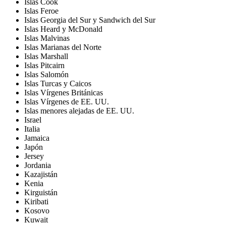
Islas Cook
Islas Feroe
Islas Georgia del Sur y Sandwich del Sur
Islas Heard y McDonald
Islas Malvinas
Islas Marianas del Norte
Islas Marshall
Islas Pitcairn
Islas Salomón
Islas Turcas y Caicos
Islas Vírgenes Británicas
Islas Vírgenes de EE. UU.
Islas menores alejadas de EE. UU.
Israel
Italia
Jamaica
Japón
Jersey
Jordania
Kazajistán
Kenia
Kirguistán
Kiribati
Kosovo
Kuwait