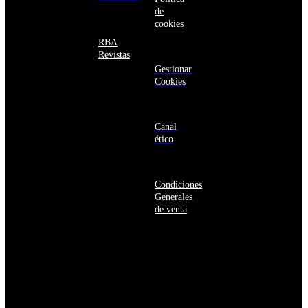
Bahamas
de
Bangladés
cookies
Barbados
Baréin
RBA
Belice
Revistas
Benín
Gestionar
Bermudas
Cookies
Bielorrusia
Bolivia
Bosnia
y
Canal
Herzegovina
ético
Botsuana
Brasil
Brunéi
Condiciones
Bulgaria
Generales
Burkina
de venta
Faso
Burundi
Bután
Bélgica
Cabo
Verde
Camboya
Camerún