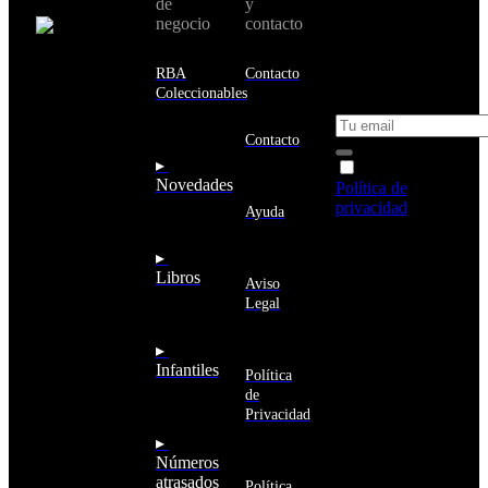
de
y
país:
novedades y
negocio
contacto
ofertas en tu
email y consigue
Estados
un 10% de
RBA
Contacto
Unidos
descuento en tu
Coleccionables
próxima compra
Afganistán
Albania
Contacto
Alemania
▸
Acepto la
Andorra
Novedades
Política de
Angola
privacidad
y
Ayuda
Anguila
deseo recibir
Antigua
información
▸
y
sobre los
Libros
Barbuda
Aviso
productos y
Antártida
Legal
servicios de la
Arabia
Comunidad
Saudí
RBA
▸
Argelia
Estás navegando
Infantiles
Argentina
Política
en un sitio web
Armenia
de
seguro
Aruba
Privacidad
Australia
▸
Austria
Números
Azerbaiyán
atrasados
Política