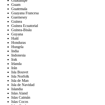
Guadalupe
Guam
Guatemala
Guayana Francesa
Guernesey
Guinea
Guinea Ecuatorial
Guinea-Bisáu
Guyana
Haití
Honduras
Hungría
India
Indonesia
Irak
Irlanda
Irán
Isla Bouvet
Isla Norfolk
Isla de Man
Isla de Navidad
Islandia
Islas Aland
Islas Caimán
Islas Cocos