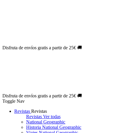
Oferta Exclusiva:
10% en la colección Barbie al suscribirte.
¡Suscríbete hoy!
NOVEDAD
| Novelas Eternas al
50%
de descuento.
¡Suscríbete
hoy!
NOVEDAD
| Sherlock Holmes al
50%
de descuento.
¡Suscríbete y
disfruta!
NOVEDAD
| Colección Japón al
44%
de descuento.
¡Suscríbete
ya!
Disfruta de envíos gratis a partir de 25€ 🚚
Oferta Exclusiva:
10% en la colección Barbie al suscribirte.
¡Suscríbete hoy!
NOVEDAD
| Novelas Eternas al
50%
de descuento.
¡Suscríbete
hoy!
NOVEDAD
| Sherlock Holmes al
50%
de descuento.
¡Suscríbete y
disfruta!
NOVEDAD
| Colección Japón al
44%
de descuento.
¡Suscríbete
ya!
Disfruta de envíos gratis a partir de 25€ 🚚
Toggle Nav
Revistas
Revistas
Revistas
Ver todas
National Geographic
Historia National Geographic
Viajes National Geographic