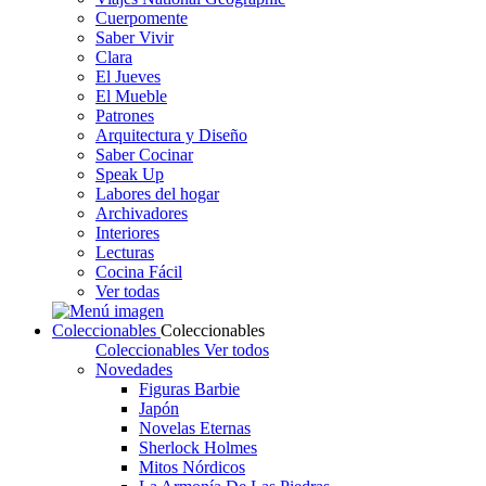
Cuerpomente
Saber Vivir
Clara
El Jueves
El Mueble
Patrones
Arquitectura y Diseño
Saber Cocinar
Speak Up
Labores del hogar
Archivadores
Interiores
Lecturas
Cocina Fácil
Ver todas
Coleccionables
Coleccionables
Coleccionables
Ver todos
Novedades
Figuras Barbie
Japón
Novelas Eternas
Sherlock Holmes
Mitos Nórdicos