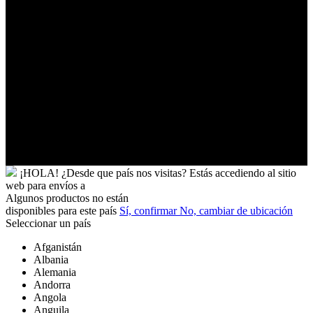
Tonga
Trinidad
y
Tobago
Turkmenistán
Turquía
Tuvalu
Túnez
Ucrania
Uganda
Uruguay
Yibuti
¡HOLA!
¿Desde que país nos visitas?
Estás accediendo al sitio
web para
envíos a
Algunos productos no están
disponibles para este país
Sí, confirmar
No, cambiar de ubicación
Seleccionar un país
Afganistán
Albania
Alemania
Andorra
Angola
Anguila