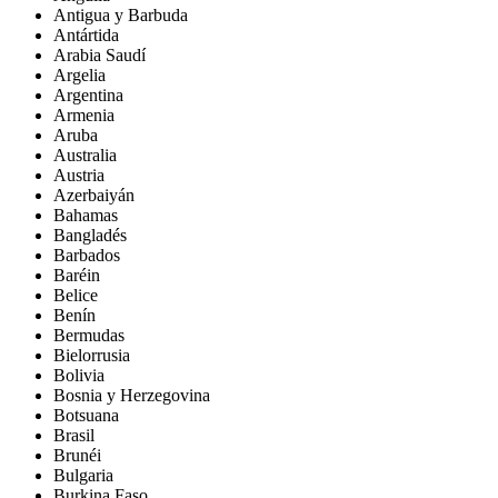
Antigua y Barbuda
Antártida
Arabia Saudí
Argelia
Argentina
Armenia
Aruba
Australia
Austria
Azerbaiyán
Bahamas
Bangladés
Barbados
Baréin
Belice
Benín
Bermudas
Bielorrusia
Bolivia
Bosnia y Herzegovina
Botsuana
Brasil
Brunéi
Bulgaria
Burkina Faso