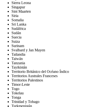
Sierra Leona
Singapur
Sint Maarten
Siria
Somalia
Sri Lanka
Sudáfrica
Sudán
Suecia
Suiza
Surinam
Svalbard y Jan Mayen
Tailandia
Taiwán
Tanzania
Tayikistán
Territorio Británico del Océano Índico
Territorios Australes Franceses
Territorios Palestinos
Timor-Leste
Togo
Tokelau
Tonga
Trinidad y Tobago
Turkmenistán