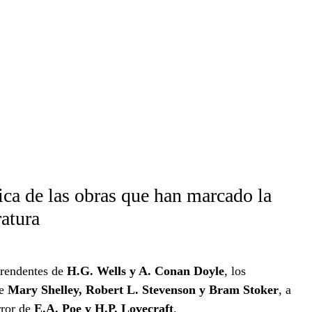
ica de las obras que han marcado la
ratura
rendentes de
H.G. Wells y A. Conan Doyle
, los
e
Mary Shelley, Robert L. Stevenson y Bram Stoker
, a
rror de
E.A. Poe y H.P. Lovecraft
.