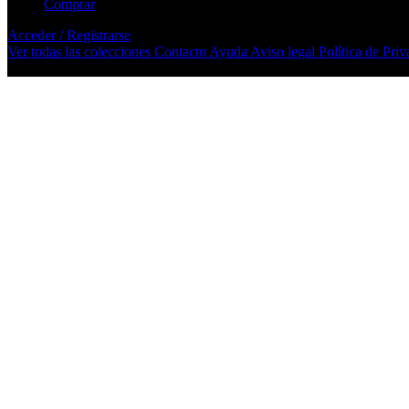
Comprar
Acceder / Registrarse
Ver todas las colecciones
Contacto
Ayuda
Aviso legal
Política de Pri