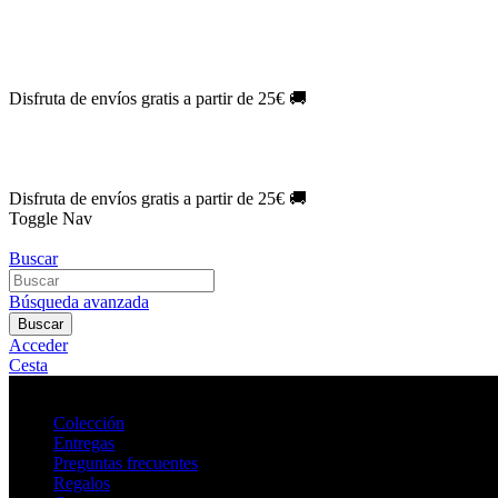
Oferta Exclusiva:
10% en la colección Barbie al suscribirte.
¡Suscríb
NOVEDAD
| Novelas Eternas al
50%
de descuento.
¡Suscríbete hoy
NOVEDAD
| Sherlock Holmes al
50%
de descuento.
¡Suscríbete y d
NOVEDAD
| Colección Japón al
44%
de descuento.
¡Suscríbete ya!
Disfruta de envíos gratis a partir de 25€ 🚚
Oferta Exclusiva:
10% en la colección Barbie al suscribirte.
¡Suscríb
NOVEDAD
| Novelas Eternas al
50%
de descuento.
¡Suscríbete hoy
NOVEDAD
| Sherlock Holmes al
50%
de descuento.
¡Suscríbete y d
NOVEDAD
| Colección Japón al
44%
de descuento.
¡Suscríbete ya!
Disfruta de envíos gratis a partir de 25€ 🚚
Toggle Nav
Buscar
Búsqueda avanzada
Buscar
Acceder
Cesta
Colección
Entregas
Preguntas frecuentes
Regalos