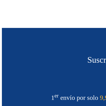
Suscr
er
1
envío por solo
9,