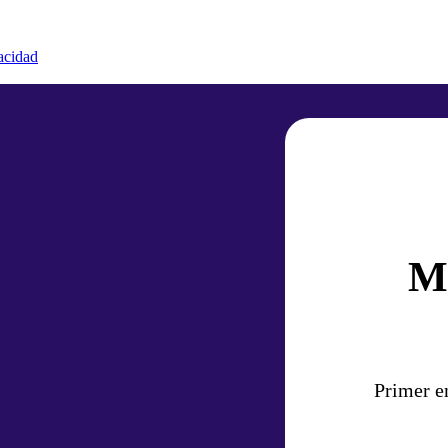
vacidad
M
Primer e