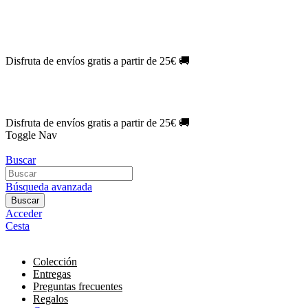
Oferta Exclusiva:
10% en la colección Barbie al suscribirte.
¡Suscríb
NOVEDAD
| Novelas Eternas al
50%
de descuento.
¡Suscríbete hoy
NOVEDAD
| Sherlock Holmes al
50%
de descuento.
¡Suscríbete y d
NOVEDAD
| Colección Japón al
44%
de descuento.
¡Suscríbete ya!
Disfruta de envíos gratis a partir de 25€ 🚚
Oferta Exclusiva:
10% en la colección Barbie al suscribirte.
¡Suscríb
NOVEDAD
| Novelas Eternas al
50%
de descuento.
¡Suscríbete hoy
NOVEDAD
| Sherlock Holmes al
50%
de descuento.
¡Suscríbete y d
NOVEDAD
| Colección Japón al
44%
de descuento.
¡Suscríbete ya!
Disfruta de envíos gratis a partir de 25€ 🚚
Toggle Nav
Buscar
Búsqueda avanzada
Buscar
Acceder
Cesta
Colección
Entregas
Preguntas frecuentes
Regalos