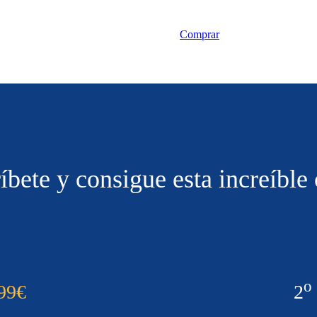
Comprar
íbete y consigue esta increíble 
o
99€
2