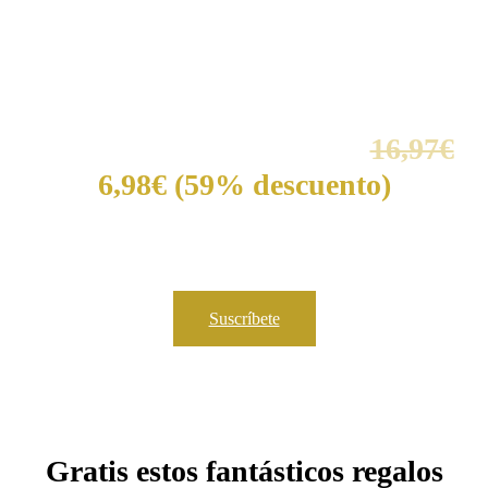
OFERTA DE SUSCRIPCIÓN DESDE EL
NÚMERO 1
Suscríbete y consigue esta
increible oferta.
er
1
envío 3 libros por solo
16,97€
6,98€ (59% descuento)
Suscríbete
Gratis estos fantásticos regalos