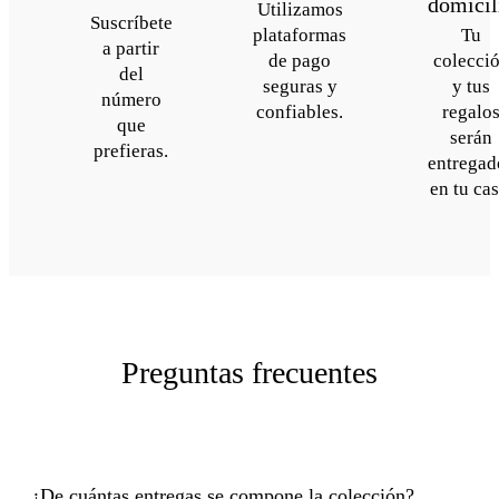
domicil
Utilizamos
Suscríbete
plataformas
Tu
a partir
de pago
colecci
del
seguras y
y tus
número
confiables.
regalo
que
serán
prefieras.
entregad
en tu cas
Preguntas frecuentes
¿De cuántas entregas se compone la colección?