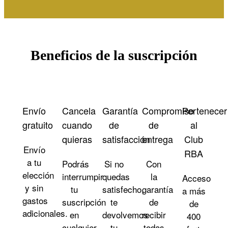
Beneficios de la suscripción
Envío
Cancela
Garantía
Compromiso
Pertenecer
gratuito
cuando
de
de
al
quieras
satisfacción
entrega
Club
Envío
RBA
a tu
Podrás
Si no
Con
elección
interrumpir
quedas
la
Acceso
y sin
tu
satisfecho,
garantía
a más
gastos
suscripción
te
de
de
adicionales.
en
devolvemos
recibir
400
cualquier
tu
todas