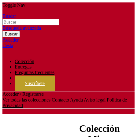
Toggle Nav
Buscar
Búsqueda avanzada
Buscar
Acceder
Cesta
Colección
Entregas
Preguntas frecuentes
Regalos
Suscríbete
Acceder / Registrarse
Ver todas las colecciones
Contacto
Ayuda
Aviso legal
Política de
Privacidad
Colección