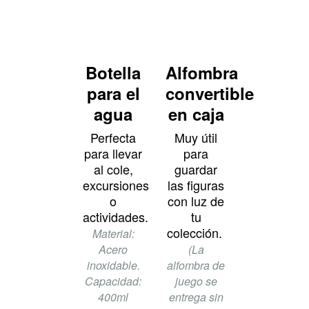
Botella
Alfombra
para el
convertible
agua
en caja
Perfecta
Muy útil
para llevar
para
al cole,
guardar
excursiones
las figuras
o
con luz de
actividades.
tu
colección.
Material:
Acero
(La
inoxidable​.
alfombra de
Capacidad:
juego se
400ml
entrega sin