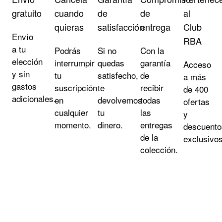
gratuito
cuando
de
de
al
quieras
satisfacción
entrega
Club
Envío
RBA
a tu
Podrás
Si no
Con la
elección
interrumpir
quedas
garantía
Acceso
y sin
tu
satisfecho,
de
a más
gastos
suscripción
te
recibir
de 400
adicionales.
en
devolvemos
todas
ofertas
cualquier
tu
las
y
momento.
dinero.
entregas
descuento
de la
exclusivos
colección.
¿Cómo funciona?