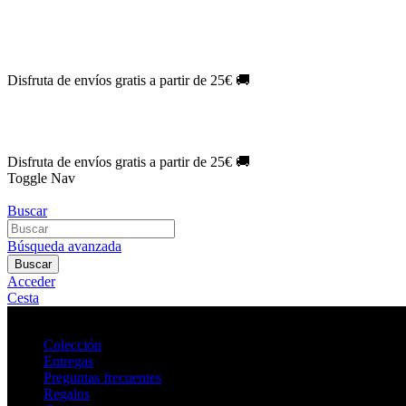
Oferta Exclusiva:
10% en la colección Barbie al suscribirte.
¡Suscríb
NOVEDAD
| Novelas Eternas al
50%
de descuento.
¡Suscríbete hoy
NOVEDAD
| Sherlock Holmes al
50%
de descuento.
¡Suscríbete y d
NOVEDAD
| Colección Japón al
44%
de descuento.
¡Suscríbete ya!
Disfruta de envíos gratis a partir de 25€ 🚚
Oferta Exclusiva:
10% en la colección Barbie al suscribirte.
¡Suscríb
NOVEDAD
| Novelas Eternas al
50%
de descuento.
¡Suscríbete hoy
NOVEDAD
| Sherlock Holmes al
50%
de descuento.
¡Suscríbete y d
NOVEDAD
| Colección Japón al
44%
de descuento.
¡Suscríbete ya!
Disfruta de envíos gratis a partir de 25€ 🚚
Toggle Nav
Buscar
Búsqueda avanzada
Buscar
Acceder
Cesta
Colección
Entregas
Preguntas frecuentes
Regalos