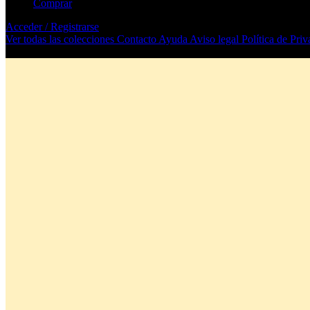
Comprar
Acceder / Registrarse
Ver todas las colecciones
Contacto
Ayuda
Aviso legal
Política de Pri