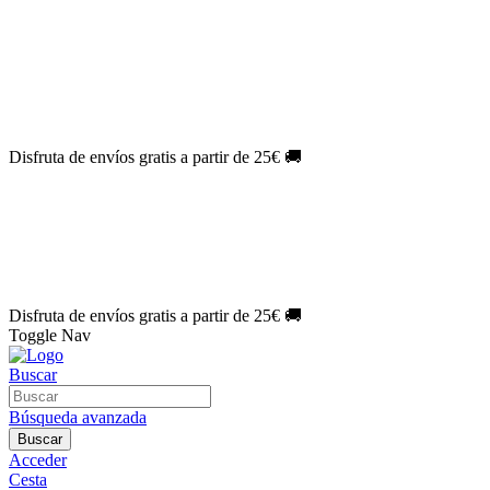
El Jueves con
-60%
¡Márcate el gol de la risa!
Aprovecha hoy
🎉
PACK ATLAS HISTÓRICO
| 👉
Consíguelo hoy al mejor precio

🎁 Suscríbete a tu revista favorita y llévate un
REGALO EXCLUSI
⏳¡ÚLTIMOS DÍAS!
Labores por solo
1€/mes
¡Empieza tu próxima 
🔥¡ÚLTIMOS DÍAS!
Patrones por solo
1€/mes
¡No te quedes sin tu
🌑 Especial Eclipse 2026:
National Geographic por solo
1€/mes
.
¡Ún
Disfruta de envíos gratis a partir de 25€ 🚚
El Jueves con
-60%
¡Márcate el gol de la risa!
Aprovecha hoy
🎉
PACK ATLAS HISTÓRICO
| 👉
Consíguelo hoy al mejor precio

🎁 Suscríbete a tu revista favorita y llévate un
REGALO EXCLUSI
⏳¡ÚLTIMOS DÍAS!
Labores por solo
1€/mes
¡Empieza tu próxima 
🔥¡ÚLTIMOS DÍAS!
Patrones por solo
1€/mes
¡No te quedes sin tu
🌑 Especial Eclipse 2026:
National Geographic por solo
1€/mes
.
¡Ún
Disfruta de envíos gratis a partir de 25€ 🚚
Toggle Nav
Buscar
Búsqueda avanzada
Buscar
Acceder
Cesta