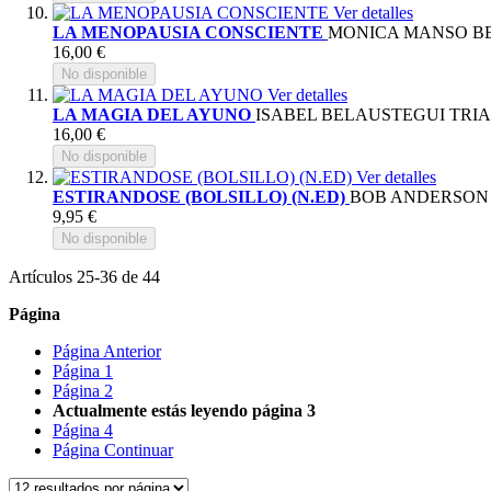
Ver detalles
LA MENOPAUSIA CONSCIENTE
MONICA MANSO B
16,00 €
No disponible
Ver detalles
LA MAGIA DEL AYUNO
ISABEL BELAUSTEGUI TRIA
16,00 €
No disponible
Ver detalles
ESTIRANDOSE (BOLSILLO) (N.ED)
BOB ANDERSON
9,95 €
No disponible
Artículos
25
-
36
de
44
Página
Página
Anterior
Página
1
Página
2
Actualmente estás leyendo página
3
Página
4
Página
Continuar