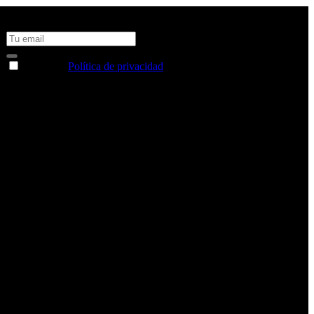
No te pierdas todas nuestras novedades y ofertas en tu email y
consigue un 10% de descuento en tu próxima compra
Acepto la
Política de privacidad
y deseo recibir información
sobre los productos y servicios de la Comunidad RBA
Estás navegando en un sitio web seguro