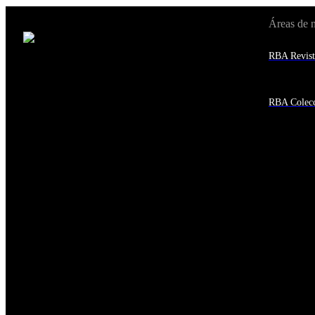
Áreas de 
Cambiar de país:
Estados Unidos
RBA Revist
Afganistán
Albania
Alemania
Andorra
RBA Colecc
Angola
Anguila
Antigua y Barbuda
Antártida
Arabia Saudí
Argelia
Argentina
Armenia
Aruba
Australia
Austria
Azerbaiyán
Bahamas
Bangladés
Barbados
Baréin
Belice