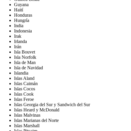
Guyana
Haití
Honduras
Hungría
India
Indonesia
Irak
Irlanda
Irán
Isla Bouvet
Isla Norfolk
Isla de Man
Isla de Navidad
Islandia
Islas Aland
Islas Caimán
Islas Cocos
Islas Cook
Islas Feroe
Islas Georgia del Sur y Sandwich del Sur
Islas Heard y McDonald
Islas Malvinas
Islas Marianas del Norte
Islas Marshall
Islas Pitcairn