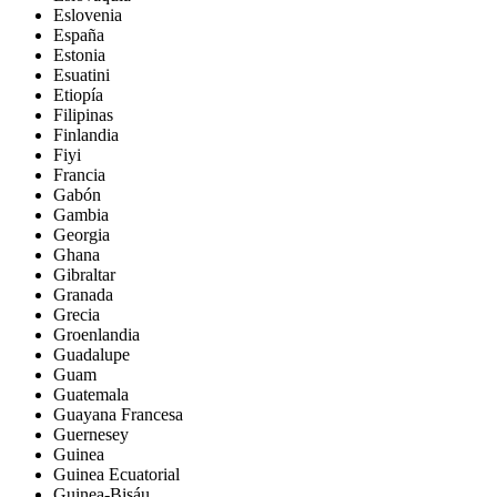
Eslovenia
España
Estonia
Esuatini
Etiopía
Filipinas
Finlandia
Fiyi
Francia
Gabón
Gambia
Georgia
Ghana
Gibraltar
Granada
Grecia
Groenlandia
Guadalupe
Guam
Guatemala
Guayana Francesa
Guernesey
Guinea
Guinea Ecuatorial
Guinea-Bisáu