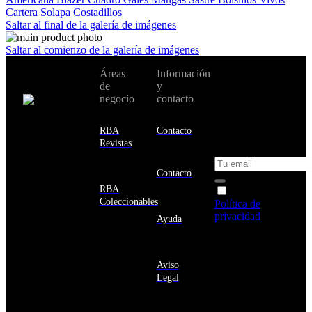
Cartera
Solapa
Costadillos
Saltar al final de la galería de imágenes
Saltar al comienzo de la galería de imágenes
No te pierdas
Áreas
Información
Cambiar de
todas nuestras
de
y
país:
novedades y
negocio
contacto
ofertas en tu
email y consigue
Estados
un 10% de
RBA
Contacto
Unidos
descuento en tu
Revistas
próxima compra
Afganistán
Albania
Contacto
Alemania
RBA
Acepto la
Andorra
Coleccionables
Política de
Angola
privacidad
y
Ayuda
Anguila
deseo recibir
Antigua
información
y
sobre los
Barbuda
Aviso
productos y
Antártida
Legal
servicios de la
Arabia
Comunidad
Saudí
RBA
Argelia