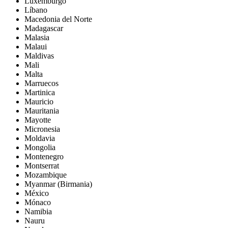
Luxemburgo
Líbano
Macedonia del Norte
Madagascar
Malasia
Malaui
Maldivas
Mali
Malta
Marruecos
Martinica
Mauricio
Mauritania
Mayotte
Micronesia
Moldavia
Mongolia
Montenegro
Montserrat
Mozambique
Myanmar (Birmania)
México
Mónaco
Namibia
Nauru