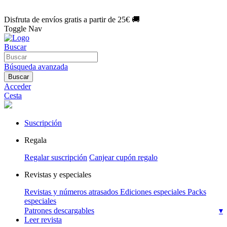
🌑 Especial Eclipse 2026:
National Geographic por solo
1€/mes
.
¡Únete hoy!
Disfruta de envíos gratis a partir de 25€ 🚚
Toggle Nav
Buscar
Búsqueda avanzada
Buscar
Acceder
Cesta
Suscripción
Regala
Regalar suscripción
Canjear cupón regalo
Revistas y especiales
Revistas y números atrasados
Ediciones especiales
Packs
especiales
Patrones descargables
▾
Leer revista