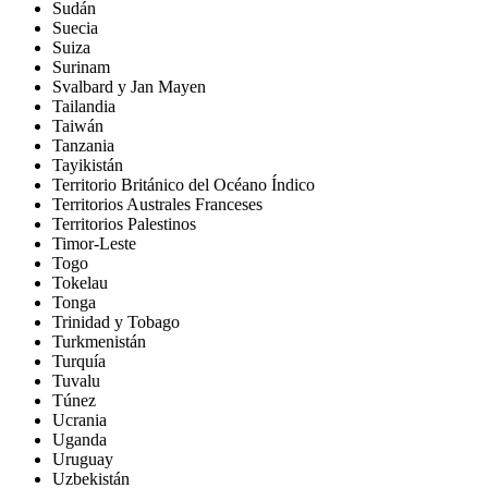
Sudán
Suecia
Suiza
Surinam
Svalbard y Jan Mayen
Tailandia
Taiwán
Tanzania
Tayikistán
Territorio Británico del Océano Índico
Territorios Australes Franceses
Territorios Palestinos
Timor-Leste
Togo
Tokelau
Tonga
Trinidad y Tobago
Turkmenistán
Turquía
Tuvalu
Túnez
Ucrania
Uganda
Uruguay
Uzbekistán