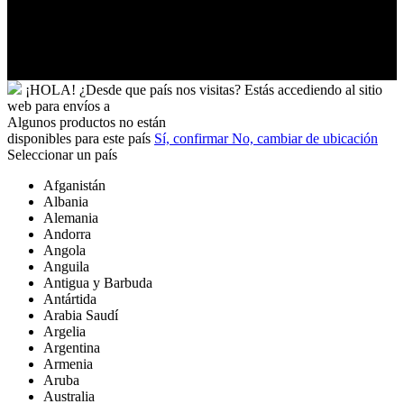
Wallis
y
Futuna
Yibuti
¡HOLA!
¿Desde que país nos visitas?
Estás accediendo al sitio
web para
envíos a
Algunos productos no están
disponibles para este país
Sí, confirmar
No, cambiar de ubicación
Seleccionar un país
Afganistán
Albania
Alemania
Andorra
Angola
Anguila
Antigua y Barbuda
Antártida
Arabia Saudí
Argelia
Argentina
Armenia
Aruba
Australia