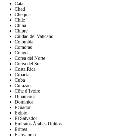
Catar
Chad
Chequia
Chile
China
Chipre
Ciudad del Vaticano
Colombia
Comoras
Congo
Corea del Norte
Corea del Sur
Costa Rica
Croacia
Cuba
Curazao
Côte d’Ivoire
Dinamarca
Dominica
Ecuador
Egipto
El Salvador
Emiratos Árabes Unidos
Eritrea
Eslovaquia