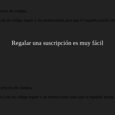
roceso de compra.
con un código regalo y las instrucciones para que el regalado pueda canj
Regalar una suscripción es muy fácil
l proceso de compra.
co con un código regalo y las instrucciones para que el regalado pueda c