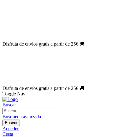
El Jueves con
-60%
¡Márcate el gol de la risa!
Aprovecha hoy
🎉
PACK ATLAS HISTÓRICO
| 👉
Consíguelo hoy al mejor precio

🎁 Suscríbete a tu revista favorita y llévate un
REGALO EXCLUSI
⏳¡ÚLTIMOS DÍAS!
Labores por solo
1€/mes
¡Empieza tu próxima 
🔥¡ÚLTIMOS DÍAS!
Patrones por solo
1€/mes
¡No te quedes sin tu
🌑 Especial Eclipse 2026:
National Geographic por solo
1€/mes
.
¡Ún
Disfruta de envíos gratis a partir de 25€ 🚚
El Jueves con
-60%
¡Márcate el gol de la risa!
Aprovecha hoy
🎉
PACK ATLAS HISTÓRICO
| 👉
Consíguelo hoy al mejor precio

🎁 Suscríbete a tu revista favorita y llévate un
REGALO EXCLUSI
⏳¡ÚLTIMOS DÍAS!
Labores por solo
1€/mes
¡Empieza tu próxima 
🔥¡ÚLTIMOS DÍAS!
Patrones por solo
1€/mes
¡No te quedes sin tu
🌑 Especial Eclipse 2026:
National Geographic por solo
1€/mes
.
¡Ún
Disfruta de envíos gratis a partir de 25€ 🚚
Toggle Nav
Buscar
Búsqueda avanzada
Buscar
Acceder
Cesta