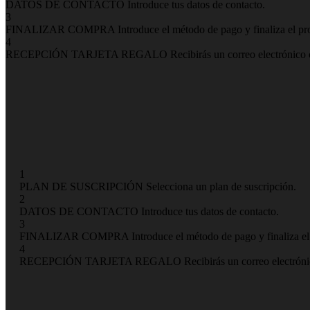
DATOS DE CONTACTO
Introduce tus datos de contacto.
3
FINALIZAR COMPRA
Introduce el método de pago y finaliza el p
4
RECEPCIÓN TARJETA REGALO
Recibirás un correo electrónico 
1
PLAN DE SUSCRIPCIÓN
Selecciona un plan de suscripción.
2
DATOS DE CONTACTO
Introduce tus datos de contacto.
3
FINALIZAR COMPRA
Introduce el método de pago y finaliza e
4
RECEPCIÓN TARJETA REGALO
Recibirás un correo electróni