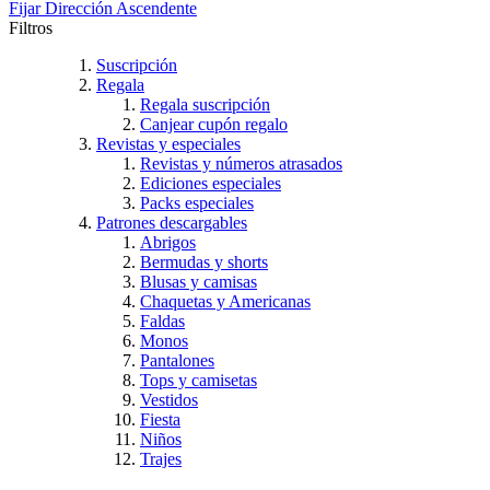
Fijar Dirección Ascendente
Filtros
Suscripción
Regala
Regala suscripción
Canjear cupón regalo
Revistas y especiales
Revistas y números atrasados
Ediciones especiales
Packs especiales
Patrones descargables
Abrigos
Bermudas y shorts
Blusas y camisas
Chaquetas y Americanas
Faldas
Monos
Pantalones
Tops y camisetas
Vestidos
Fiesta
Niños
Trajes