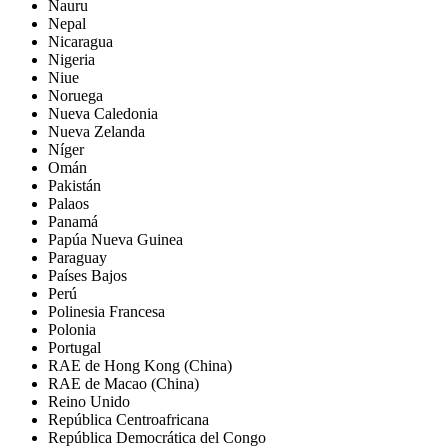
Nauru
Nepal
Nicaragua
Nigeria
Niue
Noruega
Nueva Caledonia
Nueva Zelanda
Níger
Omán
Pakistán
Palaos
Panamá
Papúa Nueva Guinea
Paraguay
Países Bajos
Perú
Polinesia Francesa
Polonia
Portugal
RAE de Hong Kong (China)
RAE de Macao (China)
Reino Unido
República Centroafricana
República Democrática del Congo