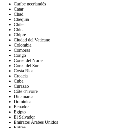
Caribe neerlandés
Catar
Chad
Chequia
Chile
China
Chipre
Ciudad del Vaticano
Colombia
Comoras
Congo
Corea del Norte
Corea del Sur
Costa Rica
Croacia
Cuba
Curazao
Côte d’Ivoire
Dinamarca
Dominica
Ecuador
Egipto
El Salvador
Emiratos Árabes Unidos
Eritrea