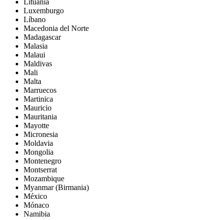
Lituania
Luxemburgo
Líbano
Macedonia del Norte
Madagascar
Malasia
Malaui
Maldivas
Mali
Malta
Marruecos
Martinica
Mauricio
Mauritania
Mayotte
Micronesia
Moldavia
Mongolia
Montenegro
Montserrat
Mozambique
Myanmar (Birmania)
México
Mónaco
Namibia