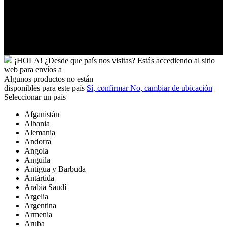
Vietnam
Wallis
y
Futuna
Yibuti
¡HOLA!
¿Desde que país nos visitas?
Estás accediendo al sitio
web para
envíos a
Algunos productos no están
disponibles para este país
Sí, confirmar
No, cambiar de ubicación
Seleccionar un país
Afganistán
Albania
Alemania
Andorra
Angola
Anguila
Antigua y Barbuda
Antártida
Arabia Saudí
Argelia
Argentina
Armenia
Aruba