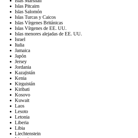
Islas Marshall
Islas Pitcairn
Islas Salomón
Islas Turcas y Caicos
Islas Vírgenes Británicas
Islas Vírgenes de EE. UU.
Islas menores alejadas de EE. UU.
Israel
Italia
Jamaica
Japón
Jersey
Jordania
Kazajistán
Kenia
Kirguistán
Kiribati
Kosovo
Kuwait
Laos
Lesoto
Letonia
Liberia
Libia
Liechtenstein