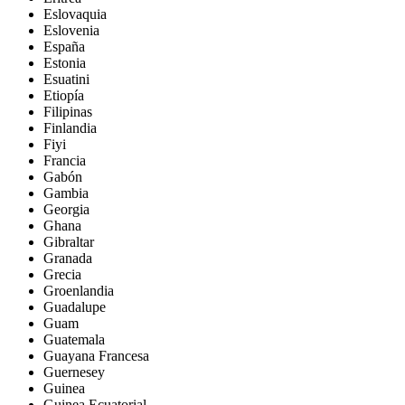
Eslovaquia
Eslovenia
España
Estonia
Esuatini
Etiopía
Filipinas
Finlandia
Fiyi
Francia
Gabón
Gambia
Georgia
Ghana
Gibraltar
Granada
Grecia
Groenlandia
Guadalupe
Guam
Guatemala
Guayana Francesa
Guernesey
Guinea
Guinea Ecuatorial