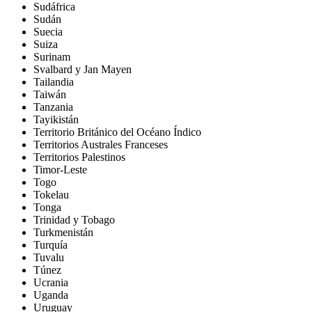
Sudáfrica
Sudán
Suecia
Suiza
Surinam
Svalbard y Jan Mayen
Tailandia
Taiwán
Tanzania
Tayikistán
Territorio Británico del Océano Índico
Territorios Australes Franceses
Territorios Palestinos
Timor-Leste
Togo
Tokelau
Tonga
Trinidad y Tobago
Turkmenistán
Turquía
Tuvalu
Túnez
Ucrania
Uganda
Uruguay