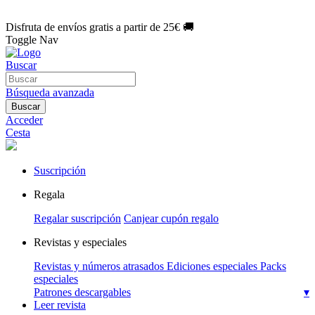
🌑 Especial Eclipse 2026:
National Geographic por solo
1€/mes
.
¡Únete hoy!
Disfruta de envíos gratis a partir de 25€ 🚚
Toggle Nav
Buscar
Búsqueda avanzada
Buscar
Acceder
Cesta
Suscripción
Regala
Regalar suscripción
Canjear cupón regalo
Revistas y especiales
Revistas y números atrasados
Ediciones especiales
Packs
especiales
Patrones descargables
▾
Leer revista