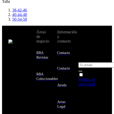
Talla
38-42-46
40-44-48
50-54-58
No te pierdas
Áreas
Información
Cambiar de
todas nuestras
de
y
país:
novedades y
negocio
contacto
ofertas en tu
email y consigue
Estados
un 10% de
RBA
Contacto
Unidos
descuento en tu
Revistas
próxima compra
Afganistán
Albania
Contacto
Alemania
RBA
Acepto la
Andorra
Coleccionables
Política de
Angola
privacidad
y
Ayuda
Anguila
deseo recibir
Antigua
información
y
sobre los
Barbuda
Aviso
productos y
Antártida
Legal
servicios de la
Arabia
Comunidad