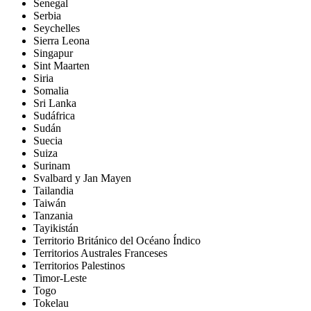
Senegal
Serbia
Seychelles
Sierra Leona
Singapur
Sint Maarten
Siria
Somalia
Sri Lanka
Sudáfrica
Sudán
Suecia
Suiza
Surinam
Svalbard y Jan Mayen
Tailandia
Taiwán
Tanzania
Tayikistán
Territorio Británico del Océano Índico
Territorios Australes Franceses
Territorios Palestinos
Timor-Leste
Togo
Tokelau