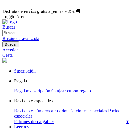
🌑 Especial Eclipse 2026:
National Geographic por solo
1€/mes
.
¡Únete hoy!
Disfruta de envíos gratis a partir de 25€ 🚚
Toggle Nav
Buscar
Búsqueda avanzada
Buscar
Acceder
Cesta
Suscripción
Regala
Regalar suscripción
Canjear cupón regalo
Revistas y especiales
Revistas y números atrasados
Ediciones especiales
Packs
especiales
Patrones descargables
▾
Leer revista