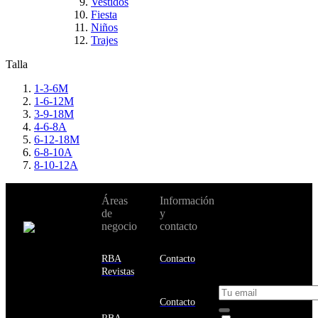
Vestidos
Fiesta
Niños
Trajes
Talla
1-3-6M
1-6-12M
3-9-18M
4-6-8A
6-12-18M
6-8-10A
8-10-12A
No te pierdas
Áreas
Información
Cambiar de
todas nuestras
de
y
país:
novedades y
negocio
contacto
ofertas en tu
email y consigue
Estados
un 10% de
RBA
Contacto
Unidos
descuento en tu
Revistas
próxima compra
Afganistán
Albania
Contacto
Alemania