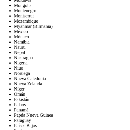
Moldavia
Mongolia
Montenegro
Montserrat
Mozambique
Myanmar (Birmania)
México
Mónaco
Namibia
Nauru
Nepal
Nicaragua
Nigeria
Niue
Noruega
Nueva Caledonia
Nueva Zelanda
Níger
Omán
Pakistán
Palaos
Panamá
Papúa Nueva Guinea
Paraguay
Países Bajos