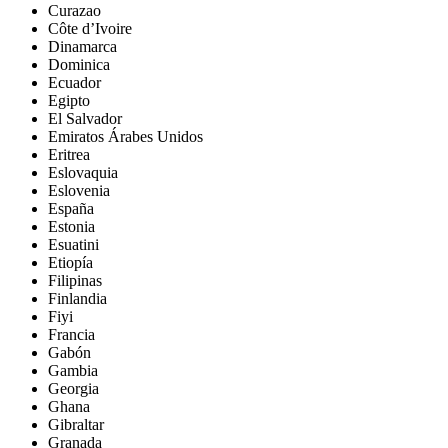
Curazao
Côte d’Ivoire
Dinamarca
Dominica
Ecuador
Egipto
El Salvador
Emiratos Árabes Unidos
Eritrea
Eslovaquia
Eslovenia
España
Estonia
Esuatini
Etiopía
Filipinas
Finlandia
Fiyi
Francia
Gabón
Gambia
Georgia
Ghana
Gibraltar
Granada