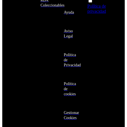
RBA
Acepto la
Andorra
Coleccionables
Política de
Angola
privacidad
y
Ayuda
Anguila
deseo recibir
Antigua
información
y
sobre los
Barbuda
Aviso
productos y
Antártida
Legal
servicios de la
Arabia
Comunidad
Saudí
RBA
Argelia
Estás navegando
Argentina
Política
en un sitio web
Armenia
de
seguro
Aruba
Privacidad
Australia
Austria
Azerbaiyán
Política
Bahamas
de
Bangladés
cookies
Barbados
Baréin
Belice
Benín
Gestionar
Bermudas
Cookies
Bielorrusia
Bolivia