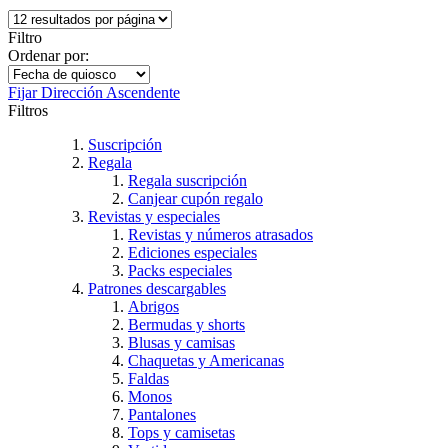
Filtro
Ordenar por:
Fijar Dirección Ascendente
Filtros
Suscripción
Regala
Regala suscripción
Canjear cupón regalo
Revistas y especiales
Revistas y números atrasados
Ediciones especiales
Packs especiales
Patrones descargables
Abrigos
Bermudas y shorts
Blusas y camisas
Chaquetas y Americanas
Faldas
Monos
Pantalones
Tops y camisetas