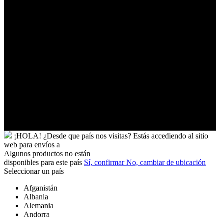
Turquía
Tuvalu
Túnez
Ucrania
Uganda
Uruguay
Uzbekistán
Vanuatu
Venezuela
Vietnam
Wallis
y
Futuna
Yibuti
¡HOLA!
¿Desde que país nos visitas?
Estás accediendo al sitio
web para
envíos a
Algunos productos no están
disponibles para este país
Sí, confirmar
No, cambiar de ubicación
Seleccionar un país
Afganistán
Albania
Alemania
Andorra