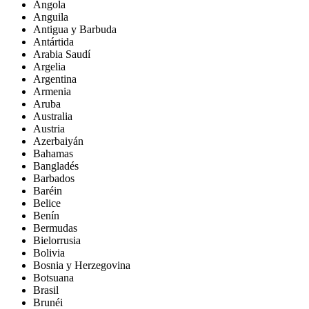
Angola
Anguila
Antigua y Barbuda
Antártida
Arabia Saudí
Argelia
Argentina
Armenia
Aruba
Australia
Austria
Azerbaiyán
Bahamas
Bangladés
Barbados
Baréin
Belice
Benín
Bermudas
Bielorrusia
Bolivia
Bosnia y Herzegovina
Botsuana
Brasil
Brunéi