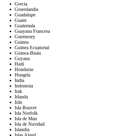
Grecia
Groenlandia
Guadalupe
Guam
Guatemala
Guayana Francesa
Guernesey
Guinea
Guinea Ecuatorial
Guinea-Bisáu
Guyana
Haití
Honduras
Hungría
India
Indonesia
Irak
Irlanda
Irán
Isla Bouvet
Isla Norfolk
Isla de Man
Isla de Navidad
Islandia
Islas Aland