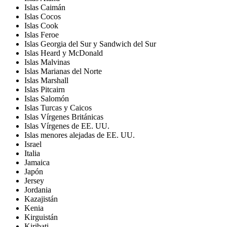
Islas Caimán
Islas Cocos
Islas Cook
Islas Feroe
Islas Georgia del Sur y Sandwich del Sur
Islas Heard y McDonald
Islas Malvinas
Islas Marianas del Norte
Islas Marshall
Islas Pitcairn
Islas Salomón
Islas Turcas y Caicos
Islas Vírgenes Británicas
Islas Vírgenes de EE. UU.
Islas menores alejadas de EE. UU.
Israel
Italia
Jamaica
Japón
Jersey
Jordania
Kazajistán
Kenia
Kirguistán
Kiribati