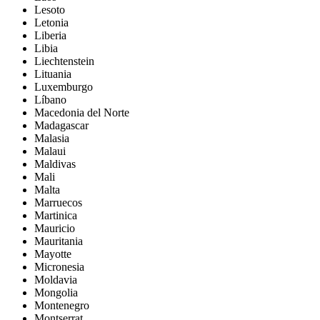
Lesoto
Letonia
Liberia
Libia
Liechtenstein
Lituania
Luxemburgo
Líbano
Macedonia del Norte
Madagascar
Malasia
Malaui
Maldivas
Mali
Malta
Marruecos
Martinica
Mauricio
Mauritania
Mayotte
Micronesia
Moldavia
Mongolia
Montenegro
Montserrat