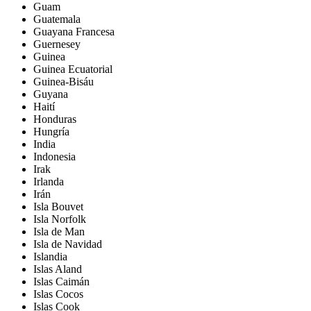
Guam
Guatemala
Guayana Francesa
Guernesey
Guinea
Guinea Ecuatorial
Guinea-Bisáu
Guyana
Haití
Honduras
Hungría
India
Indonesia
Irak
Irlanda
Irán
Isla Bouvet
Isla Norfolk
Isla de Man
Isla de Navidad
Islandia
Islas Aland
Islas Caimán
Islas Cocos
Islas Cook