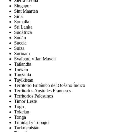
Sierra Leona
Singapur
Sint Maarten
Siria
Somalia
Sri Lanka
Sudáfrica
Sudán
Suecia
Suiza
Surinam
Svalbard y Jan Mayen
Tailandia
Taiwán
Tanzania
Tayikistán
Territorio Británico del Océano Índico
Territorios Australes Franceses
Territorios Palestinos
Timor-Leste
Togo
Tokelau
Tonga
Trinidad y Tobago
Turkmenistán