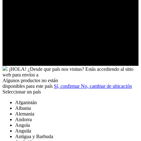
Ucrania
Uganda
Uruguay
Uzbekistán
Vanuatu
Venezuela
Vietnam
Wallis
y
Futuna
Yibuti
¡HOLA!
¿Desde que país nos visitas?
Estás accediendo al sitio
web para
envíos a
Algunos productos no están
disponibles para este país
Sí, confirmar
No, cambiar de ubicación
Seleccionar un país
Afganistán
Albania
Alemania
Andorra
Angola
Anguila
Antigua y Barbuda