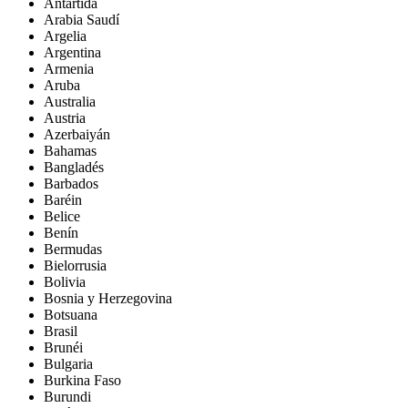
Antártida
Arabia Saudí
Argelia
Argentina
Armenia
Aruba
Australia
Austria
Azerbaiyán
Bahamas
Bangladés
Barbados
Baréin
Belice
Benín
Bermudas
Bielorrusia
Bolivia
Bosnia y Herzegovina
Botsuana
Brasil
Brunéi
Bulgaria
Burkina Faso
Burundi