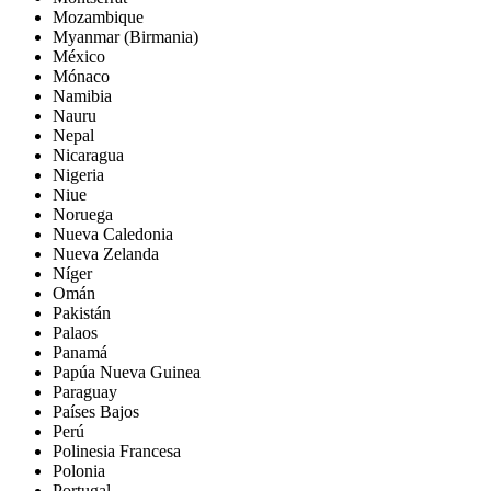
Mozambique
Myanmar (Birmania)
México
Mónaco
Namibia
Nauru
Nepal
Nicaragua
Nigeria
Niue
Noruega
Nueva Caledonia
Nueva Zelanda
Níger
Omán
Pakistán
Palaos
Panamá
Papúa Nueva Guinea
Paraguay
Países Bajos
Perú
Polinesia Francesa
Polonia
Portugal