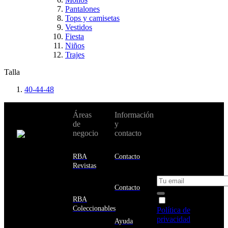
Pantalones
Tops y camisetas
Vestidos
Fiesta
Niños
Trajes
Talla
40-44-48
No te pierdas
Áreas
Información
Cambiar de
todas nuestras
de
y
país:
novedades y
negocio
contacto
ofertas en tu
email y consigue
Estados
un 10% de
RBA
Contacto
Unidos
descuento en tu
Revistas
próxima compra
Afganistán
Albania
Contacto
Alemania
RBA
Acepto la
Andorra
Coleccionables
Política de
Angola
privacidad
y
Ayuda
Anguila