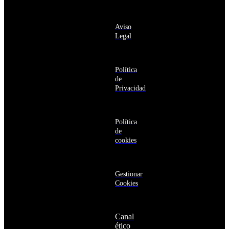
deseo recibir
Antigua
información
y
sobre los
Barbuda
Aviso
productos y
Antártida
Legal
servicios de la
Arabia
Comunidad
Saudí
RBA
Argelia
Estás navegando
Argentina
Política
en un sitio web
Armenia
de
seguro
Aruba
Privacidad
Australia
Austria
Azerbaiyán
Política
Bahamas
de
Bangladés
cookies
Barbados
Baréin
Belice
Benín
Gestionar
Bermudas
Cookies
Bielorrusia
Bolivia
Bosnia
Canal
y
ético
Herzegovina