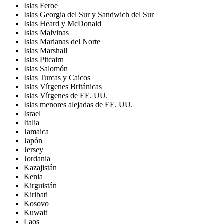
Islas Feroe
Islas Georgia del Sur y Sandwich del Sur
Islas Heard y McDonald
Islas Malvinas
Islas Marianas del Norte
Islas Marshall
Islas Pitcairn
Islas Salomón
Islas Turcas y Caicos
Islas Vírgenes Británicas
Islas Vírgenes de EE. UU.
Islas menores alejadas de EE. UU.
Israel
Italia
Jamaica
Japón
Jersey
Jordania
Kazajistán
Kenia
Kirguistán
Kiribati
Kosovo
Kuwait
Laos