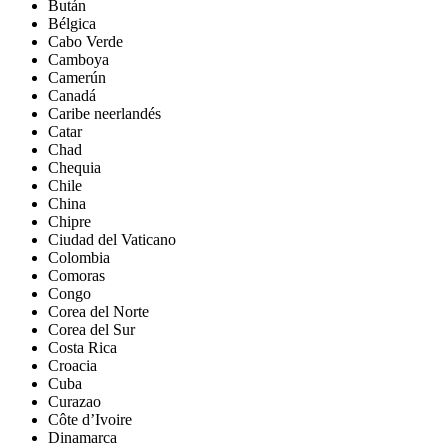
Bután
Bélgica
Cabo Verde
Camboya
Camerún
Canadá
Caribe neerlandés
Catar
Chad
Chequia
Chile
China
Chipre
Ciudad del Vaticano
Colombia
Comoras
Congo
Corea del Norte
Corea del Sur
Costa Rica
Croacia
Cuba
Curazao
Côte d’Ivoire
Dinamarca