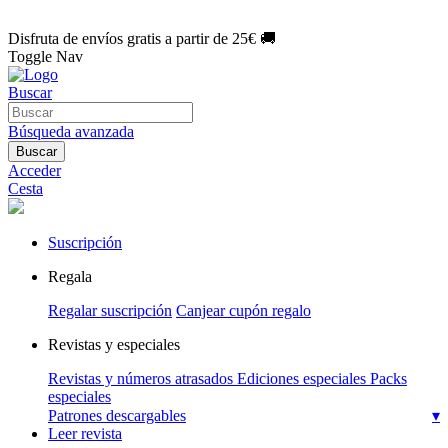
🌑 Especial Eclipse 2026:
National Geographic por solo
1€/mes
.
¡Únete hoy!
Disfruta de envíos gratis a partir de 25€ 🚚
Toggle Nav
Buscar
Búsqueda avanzada
Buscar
Acceder
Cesta
Suscripción
Regala
Regalar suscripción
Canjear cupón regalo
Revistas y especiales
Revistas y números atrasados
Ediciones especiales
Packs
especiales
Patrones descargables
▾
Leer revista