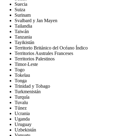
Suecia
Suiza
Surinam
Svalbard y Jan Mayen
Tailandia
Taiwán
Tanzania
Tayikistán
Territorio Británico del Océano Índico
Territorios Australes Franceses
Territorios Palestinos
Timor-Leste
Togo
Tokelau
Tonga
Trinidad y Tobago
Turkmenistán
Turquía
Tuvalu
Túnez
Ucrania
Uganda
Uruguay
Uzbekistán
Vanuatu