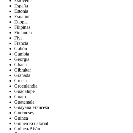
Eslovenia
España
Estonia
Esuatini
Etiopía
Filipinas
Finlandia
Fiyi
Francia
Gabón
Gambia
Georgia
Ghana
Gibraltar
Granada
Grecia
Groenlandia
Guadalupe
Guam
Guatemala
Guayana Francesa
Guernesey
Guinea
Guinea Ecuatorial
Guinea-Bisáu