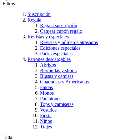
Filtros
Suscripción
Regala
Regala suscripción
Canjear cupón regalo
Revistas y especiales
Revistas y números atrasados
Ediciones especiales
Packs especiales
Patrones descargables
Abrigos
Bermudas y shorts
Blusas y camisas
Chaquetas y Americanas
Faldas
Monos
Pantalones
Tops y camisetas
Vestidos
Fiesta
Niños
Trajes
Talla