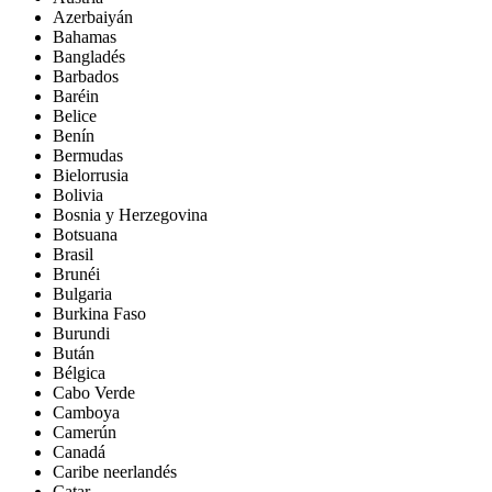
Azerbaiyán
Bahamas
Bangladés
Barbados
Baréin
Belice
Benín
Bermudas
Bielorrusia
Bolivia
Bosnia y Herzegovina
Botsuana
Brasil
Brunéi
Bulgaria
Burkina Faso
Burundi
Bután
Bélgica
Cabo Verde
Camboya
Camerún
Canadá
Caribe neerlandés
Catar