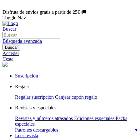
🌑 Especial Eclipse 2026:
National Geographic por solo
1€/mes
.
¡Únete hoy!
Disfruta de envíos gratis a partir de 25€ 🚚
Toggle Nav
Buscar
Búsqueda avanzada
Buscar
Acceder
Cesta
Suscripción
Regala
Regalar suscripción
Canjear cupón regalo
Revistas y especiales
Revistas y números atrasados
Ediciones especiales
Packs
especiales
Patrones descargables
▾
Leer revista