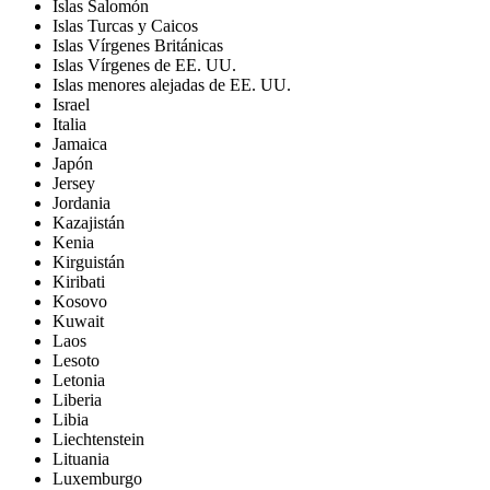
Islas Salomón
Islas Turcas y Caicos
Islas Vírgenes Británicas
Islas Vírgenes de EE. UU.
Islas menores alejadas de EE. UU.
Israel
Italia
Jamaica
Japón
Jersey
Jordania
Kazajistán
Kenia
Kirguistán
Kiribati
Kosovo
Kuwait
Laos
Lesoto
Letonia
Liberia
Libia
Liechtenstein
Lituania
Luxemburgo