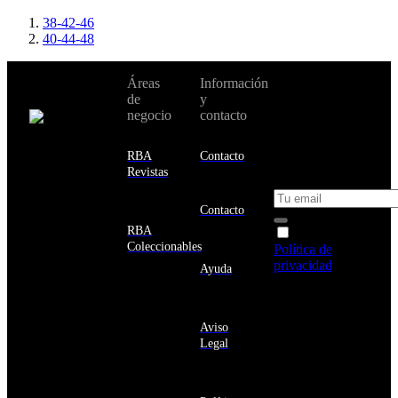
38-42-46
40-44-48
No te pierdas
Áreas
Información
Cambiar de
todas nuestras
de
y
país:
novedades y
negocio
contacto
ofertas en tu
email y consigue
Estados
un 10% de
RBA
Contacto
Unidos
descuento en tu
Revistas
próxima compra
Afganistán
Albania
Contacto
Alemania
RBA
Acepto la
Andorra
Coleccionables
Política de
Angola
privacidad
y
Ayuda
Anguila
deseo recibir
Antigua
información
y
sobre los
Barbuda
Aviso
productos y
Antártida
Legal
servicios de la
Arabia
Comunidad
Saudí
RBA
Argelia
Estás navegando