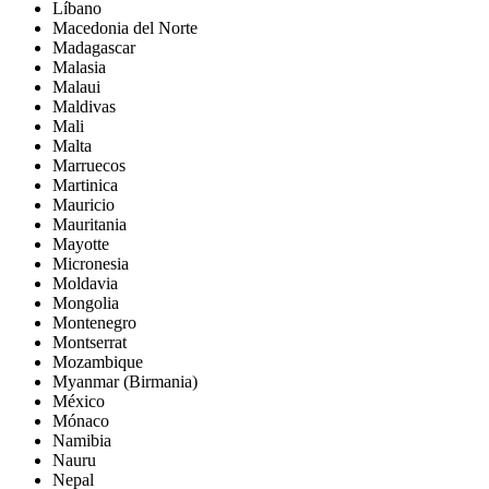
Líbano
Macedonia del Norte
Madagascar
Malasia
Malaui
Maldivas
Mali
Malta
Marruecos
Martinica
Mauricio
Mauritania
Mayotte
Micronesia
Moldavia
Mongolia
Montenegro
Montserrat
Mozambique
Myanmar (Birmania)
México
Mónaco
Namibia
Nauru
Nepal