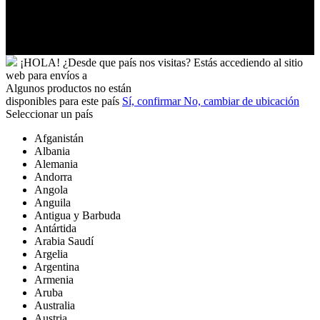
y
Futuna
Yibuti
¡HOLA!
¿Desde que país nos visitas?
Estás accediendo al sitio
web para
envíos a
Algunos productos no están
disponibles para este país
Sí, confirmar
No, cambiar de ubicación
Seleccionar un país
Afganistán
Albania
Alemania
Andorra
Angola
Anguila
Antigua y Barbuda
Antártida
Arabia Saudí
Argelia
Argentina
Armenia
Aruba
Australia
Austria