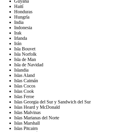
Guyana
Haití
Honduras
Hungría
India
Indonesia
Irak
Irlanda
Irán
Isla Bouvet
Isla Norfolk
Isla de Man
Isla de Navidad
Islandia
Islas Aland
Islas Caimán
Islas Cocos
Islas Cook
Islas Feroe
Islas Georgia del Sur y Sandwich del Sur
Islas Heard y McDonald
Islas Malvinas
Islas Marianas del Norte
Islas Marshall
Islas Pitcairn