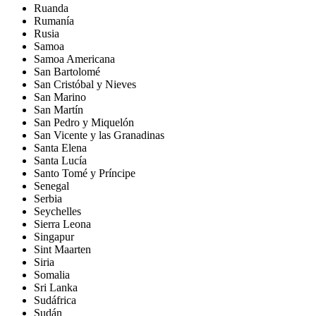
Ruanda
Rumanía
Rusia
Samoa
Samoa Americana
San Bartolomé
San Cristóbal y Nieves
San Marino
San Martín
San Pedro y Miquelón
San Vicente y las Granadinas
Santa Elena
Santa Lucía
Santo Tomé y Príncipe
Senegal
Serbia
Seychelles
Sierra Leona
Singapur
Sint Maarten
Siria
Somalia
Sri Lanka
Sudáfrica
Sudán