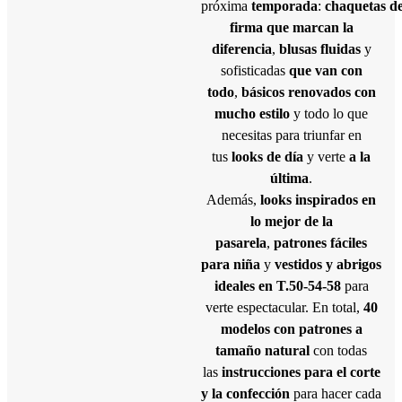
próxima
temporada
:
chaquetas
d
firma que marcan la
diferencia
,
blusas fluidas
y
sofisticadas
que van con
todo
,
bá
sicos renovados
con
mucho estilo
y todo lo que
necesitas para triunfar en
tus
looks
de d
ía
y verte
a la
última
.
Además,
looks
inspirados en
lo mejor de la
pasarela
,
patrones fáciles
para niña
y
vestidos y abrigos
ideales
en T.50-54-58
para
verte espectacular. En total,
40
modelos con patrones a
tamaño natural
con todas
las
instrucciones para el corte
y la confección
para hacer cada