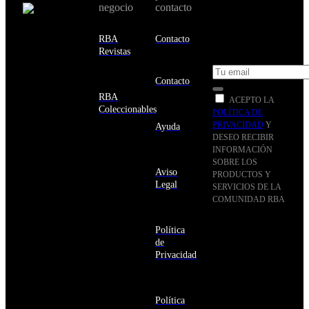
negocio
contacto
ofertas en tu
email y consigue
Estados
un 10% de
RBA
Contacto
Unidos
descuento en tu
Revistas
próxima compra
Afganistán
Albania
Contacto
Alemania
RBA
ACEPTO LA
Andorra
Coleccionables
POLÍTICA DE
Angola
PRIVACIDAD
Y
Ayuda
Anguila
DESEO RECIBIR
Antigua
INFORMACIÓN
y
SOBRE LOS
Barbuda
Aviso
PRODUCTOS Y
Antártida
Legal
SERVICIOS DE LA
Arabia
COMUNIDAD RBA
Saudí
Estás navegando
Argelia
en un sitio web
Argentina
Política
seguro
Armenia
de
Aruba
Privacidad
Australia
Austria
Azerbaiyán
Política
Bahamas