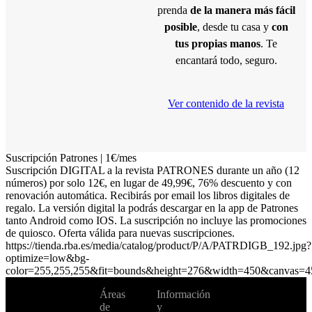
prenda
de la manera más fácil
posible
, desde tu casa y
con
tus propias manos
. Te
encantará todo, seguro.
Ver contenido de la revista
Suscripción Patrones | 1€/mes
Suscripción DIGITAL a la revista PATRONES durante un año (12
números) por solo 12€, en lugar de 49,99€, 76% descuento y con
renovación automática. Recibirás por email los libros digitales de
regalo. La versión digital la podrás descargar en la app de Patrones
tanto Android como IOS. La suscripción no incluye las promociones
de quiosco. Oferta válida para nuevas suscripciones.
https://tienda.rba.es/media/catalog/product/P/A/PATRDIGB_192.jpg?
optimize=low&bg-
color=255,255,255&fit=bounds&height=276&width=450&canvas=4
No te pierdas
Áreas
Información
Cambiar de
todas nuestras
de
y
país:
novedades y