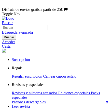
🌑 Especial Eclipse 2026:
National Geographic por solo
1€/mes
.
¡Únete hoy!
Disfruta de envíos gratis a partir de 25€ 🚚
Toggle Nav
Buscar
Búsqueda avanzada
Buscar
Acceder
Cesta
Suscripción
Regala
Regalar suscripción
Canjear cupón regalo
Revistas y especiales
Revistas y números atrasados
Ediciones especiales
Packs
especiales
Patrones descargables
▾
Leer revista