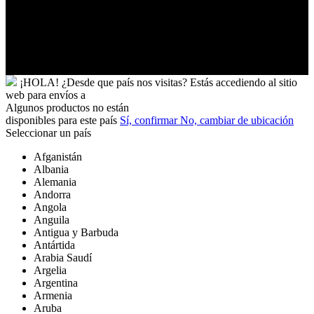
Vietnam
Wallis
y
Futuna
Yibuti
¡HOLA!
¿Desde que país nos visitas?
Estás accediendo al sitio
web para
envíos a
Algunos productos no están
disponibles para este país
Sí, confirmar
No, cambiar de ubicación
Seleccionar un país
Afganistán
Albania
Alemania
Andorra
Angola
Anguila
Antigua y Barbuda
Antártida
Arabia Saudí
Argelia
Argentina
Armenia
Aruba