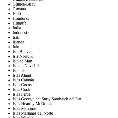
Guinea-Bisáu
Guyana
Haití
Honduras
Hungría
India
Indonesia
Irak
Irlanda
Irán
Isla Bouvet
Isla Norfolk
Isla de Man
Isla de Navidad
Islandia
Islas Aland
Islas Caimán
Islas Cocos
Islas Cook
Islas Feroe
Islas Georgia del Sur y Sandwich del Sur
Islas Heard y McDonald
Islas Malvinas
Islas Marianas del Norte
Islas Marshall