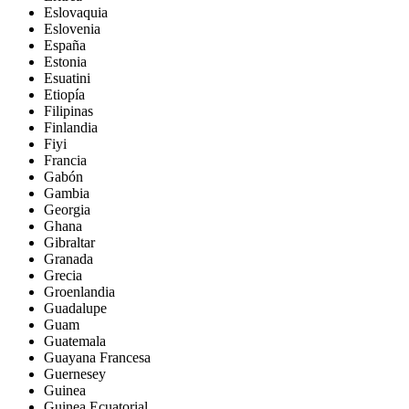
Eslovaquia
Eslovenia
España
Estonia
Esuatini
Etiopía
Filipinas
Finlandia
Fiyi
Francia
Gabón
Gambia
Georgia
Ghana
Gibraltar
Granada
Grecia
Groenlandia
Guadalupe
Guam
Guatemala
Guayana Francesa
Guernesey
Guinea
Guinea Ecuatorial