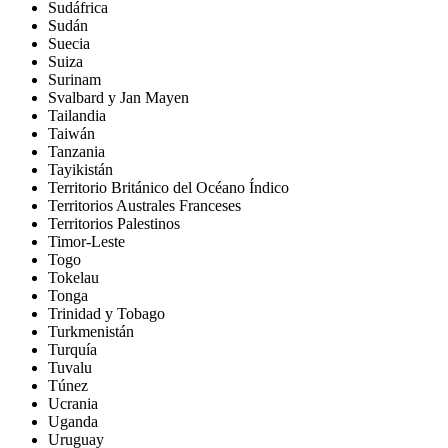
Sudáfrica
Sudán
Suecia
Suiza
Surinam
Svalbard y Jan Mayen
Tailandia
Taiwán
Tanzania
Tayikistán
Territorio Británico del Océano Índico
Territorios Australes Franceses
Territorios Palestinos
Timor-Leste
Togo
Tokelau
Tonga
Trinidad y Tobago
Turkmenistán
Turquía
Tuvalu
Túnez
Ucrania
Uganda
Uruguay