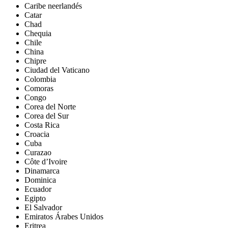
Caribe neerlandés
Catar
Chad
Chequia
Chile
China
Chipre
Ciudad del Vaticano
Colombia
Comoras
Congo
Corea del Norte
Corea del Sur
Costa Rica
Croacia
Cuba
Curazao
Côte d’Ivoire
Dinamarca
Dominica
Ecuador
Egipto
El Salvador
Emiratos Árabes Unidos
Eritrea