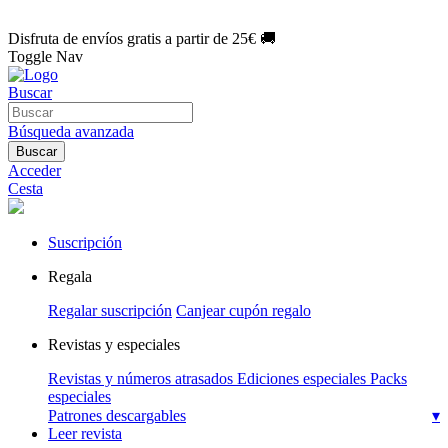
🌑 Especial Eclipse 2026:
National Geographic por solo
1€/mes
.
¡Únete hoy!
Disfruta de envíos gratis a partir de 25€ 🚚
Toggle Nav
Buscar
Búsqueda avanzada
Buscar
Acceder
Cesta
Suscripción
Regala
Regalar suscripción
Canjear cupón regalo
Revistas y especiales
Revistas y números atrasados
Ediciones especiales
Packs
especiales
Patrones descargables
▾
Leer revista