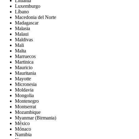
Lituania
Luxemburgo
Líbano
Macedonia del Norte
Madagascar
Malasia
Malaui
Maldivas
Mali
Malta
Marruecos
Martinica
Mauricio
Mauritania
Mayotte
Micronesia
Moldavia
Mongolia
Montenegro
Montserrat
Mozambique
Myanmar (Birmania)
México
Mónaco
Namibia