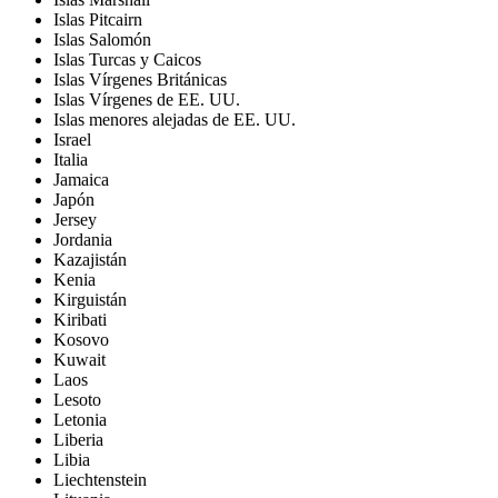
Islas Pitcairn
Islas Salomón
Islas Turcas y Caicos
Islas Vírgenes Británicas
Islas Vírgenes de EE. UU.
Islas menores alejadas de EE. UU.
Israel
Italia
Jamaica
Japón
Jersey
Jordania
Kazajistán
Kenia
Kirguistán
Kiribati
Kosovo
Kuwait
Laos
Lesoto
Letonia
Liberia
Libia
Liechtenstein