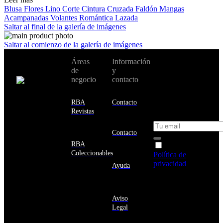
Blusa
Flores
Lino
Corte Cintura
Cruzada
Faldón
Mangas
Acampanadas
Volantes
Romántica
Lazada
Saltar al final de la galería de imágenes
Saltar al comienzo de la galería de imágenes
No te pierdas
Áreas
Información
Cambiar de
todas nuestras
de
y
país:
novedades y
negocio
contacto
ofertas en tu
email y consigue
Estados
un 10% de
RBA
Contacto
Unidos
descuento en tu
Revistas
próxima compra
Afganistán
Albania
Contacto
Alemania
RBA
Acepto la
Andorra
Coleccionables
Política de
Angola
privacidad
y
Ayuda
Anguila
deseo recibir
Antigua
información
y
sobre los
Barbuda
Aviso
productos y
Antártida
Legal
servicios de la
Arabia
Comunidad
Saudí